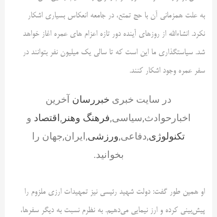
به علت همزمانی آن با حج تمتع، در جامعه انعکاس بسیاری اشکار
نکرد. انشاءالله از روزهای آینده دور تازه اعزام های عمره اغاز خواهد
شد. سیاستگذاری ما این است که تا سالی یک میلیون نفر بتوانند در
سفر عمره وجود اشکار کنند.
در سایت خبری
خبررسان
آخرین
اخبارحوادث,سیاسی,
فرهنگ وهنر
,
اقتصاد
و
تکنولوژی
,دفاعی,
ورزشی
,ایران,جهان را
بخوانید.
او همین طور گفت: دولت شهید رئیسی نیز تمهیدات ارزی ملزوم را
پیش‌بینی کرده و ارز نیمایی می‌دهیم. به نظرم نسبت به دیگر سفرها،