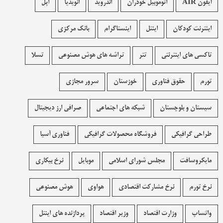
آیفون AIR
اتوموبیل خودران
اندروید
انویدیا
اپل
اینترنت کودکان
اینتل
اینستاگرام
بانک مرکزی
تاکسی های اینترنتی
تتر
تراشه های هوش مصنوعی
تسلا
تورم
حقوق فناوری
خوزستان
سرور مجازی
سیستان و بلوچستان
شبکه های اجتماعی
صرافی ارز دیجیتال
طراحی گرافیکی
فروشگاه محصولات گرافيکی
فناوری آسیا
مایکروسافت
مجلس شورای اسلامی
موبایل
نرخ بیکاری
نرخ تورم
نرخ مشارکت اقتصادی
هواوی
هوش مصنوعی
واتساپ
وزارت اقتصاد
وزیر اقتصاد
پردازنده های اینتل