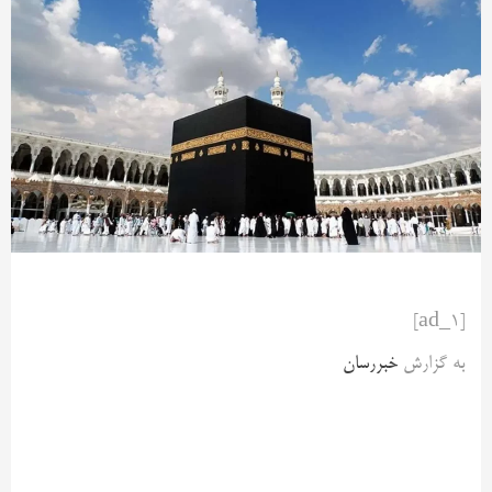
[ad_1]
به گزارش
خبررسان