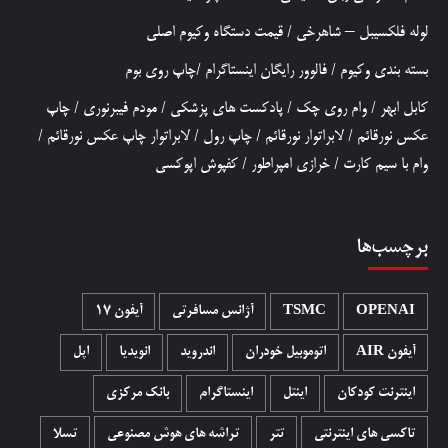
لوله فلکسیبل – شاهرخی
/
قیمت دستگاه وکیوم اصلی
بسته بندی وکیوم
/
فالوور رایگان اینستاگرام
/
چاپ روی بوم
کابل ابهر
/
وام روی چک
/
پادکست های پزشکی
/
مودم فیبرنوری
/
چاپ
عکس نورقائم
/
لابراتوار نورقائم
/
چاپ رول
/
لابراتوار چاپ عکس نورقائم
/
وام با سیم کارت
/
خرازی امپراطور
/
کفپوش اپوکسی
برچسب‌ها
OPENAI
TSMC
آژانس مسافرتی
آیفون 17
آیفون AIR
اتوموبیل خودران
اندروید
انویدیا
اپل
اینترنت کودکان
اینتل
اینستاگرام
بانک مرکزی
تاکسی های اینترنتی
تتر
تراشه های هوش مصنوعی
تسلا