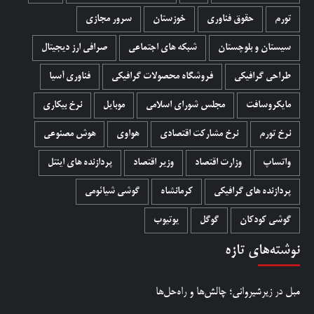
تورم
حقوق فناوری
خوزستان
سرور مجازی
سیستان و بلوچستان
شبکه های اجتماعی
صرافی ارز دیجیتال
طراحی گرافیکی
فروشگاه محصولات گرافيکی
فناوری آسیا
مایکروسافت
مجلس شورای اسلامی
موبایل
نرخ بیکاری
نرخ تورم
نرخ مشارکت اقتصادی
هواوی
هوش مصنوعی
واتساپ
وزارت اقتصاد
وزیر اقتصاد
پردازنده های اینتل
پردازنده های گرافیکی
کرمانشاه
گوشی شیائومی
گوشی کودکان
گوگل
یوتیوب
نوشته‌های تازه
مبل در زیرشیروانی؛ چالش‌ها و راه‌حل‌ها