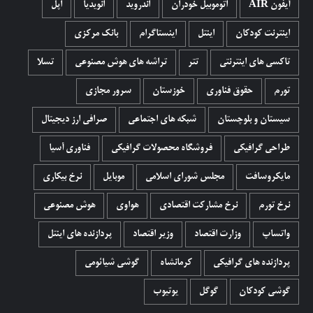
آیفون AIR
اتوموبیل خودران
اندروید
انویدیا
اپل
اینترنت کودکان
اینتل
اینستاگرام
بانک مرکزی
تاکسی های اینترنتی
تتر
تراشه های هوش مصنوعی
تسلا
تورم
حقوق فناوری
خوزستان
سرور مجازی
سیستان و بلوچستان
شبکه های اجتماعی
صرافی ارز دیجیتال
طراحی گرافیکی
فروشگاه محصولات گرافيکی
فناوری آسیا
مایکروسافت
مجلس شورای اسلامی
موبایل
نرخ بیکاری
نرخ تورم
نرخ مشارکت اقتصادی
هواوی
هوش مصنوعی
واتساپ
وزارت اقتصاد
وزیر اقتصاد
پردازنده های اینتل
پردازنده های گرافیکی
کرمانشاه
گوشی شیائومی
گوشی کودکان
گوگل
یوتیوب