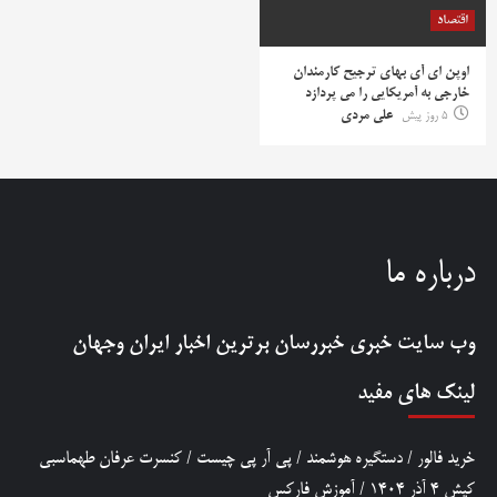
اقتصاد
اوپن ای آی بهای ترجیح کارمندان
خارجی به آمریکایی را می پردازد
5 روز پیش
علی مردی
درباره ما
وب سایت خبری
خبررسان
برترین اخبار ایران وجهان
لینک های مفید
خرید فالور
/
دستگیره هوشمند
/
پی آر پی چیست
/
کنسرت عرفان طهماسبی
کیش 4 آذر 1404
/
آموزش فارکس