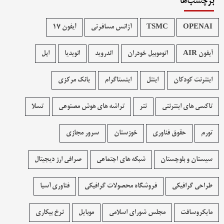
برچسب‌ها
OPENAI
TSMC
آژانس مسافرتی
آیفون 17
آیفون AIR
اتوموبیل خودران
اندروید
انویدیا
اپل
اینترنت کودکان
اینتل
اینستاگرام
بانک مرکزی
تاکسی های اینترنتی
تتر
تراشه های هوش مصنوعی
تسلا
تورم
حقوق فناوری
خوزستان
سرور مجازی
سیستان و بلوچستان
شبکه های اجتماعی
صرافی ارز دیجیتال
طراحی گرافیکی
فروشگاه محصولات گرافيکی
فناوری آسیا
مایکروسافت
مجلس شورای اسلامی
موبایل
نرخ بیکاری