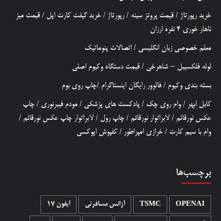
خرید رپورتاژ
/
قیمت پروتز سینه
/
رپورتاژ
/
خرید گیفت کارت اپل
/
قیمت میز
ناهار خوری 4 نفره ارزان
معلم خصوصی زبان انگلیسی
/
اتصالات پنوماتیک
لوله فلکسیبل – شاهرخی
/
قیمت دستگاه وکیوم اصلی
بسته بندی وکیوم
/
فالوور رایگان اینستاگرام
/
چاپ روی بوم
کابل ابهر
/
وام روی چک
/
پادکست های پزشکی
/
مودم فیبرنوری
/
چاپ
عکس نورقائم
/
لابراتوار نورقائم
/
چاپ رول
/
لابراتوار چاپ عکس نورقائم
/
وام با سیم کارت
/
خرازی امپراطور
/
کفپوش اپوکسی
برچسب‌ها
OPENAI
TSMC
آژانس مسافرتی
آیفون 17