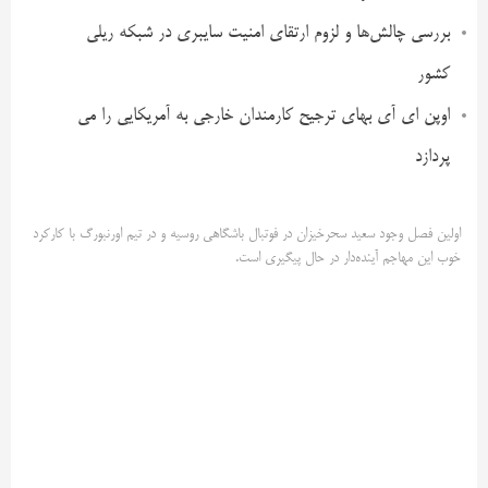
بررسی چالش‌ها و لزوم ارتقای امنیت سایبری در شبکه ریلی
کشور
اوپن ای آی بهای ترجیح کارمندان خارجی به آمریکایی را می
پردازد
اولین فصل وجود سعید سحرخیزان در فوتبال باشگاهی روسیه و در تیم اورنبورگ با کارکرد
خوب این مهاجم آینده‌دار در حال پیگیری است.