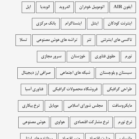
آیفون AIR
اتوموبیل خودران
اندروید
انویدیا
اپل
اینترنت کودکان
اینتل
اینستاگرام
بانک مرکزی
تاکسی های اینترنتی
تتر
تراشه های هوش مصنوعی
تسلا
تورم
حقوق فناوری
خوزستان
سرور مجازی
سیستان و بلوچستان
شبکه های اجتماعی
صرافی ارز دیجیتال
طراحی گرافیکی
فروشگاه محصولات گرافيکی
فناوری آسیا
مایکروسافت
مجلس شورای اسلامی
موبایل
نرخ بیکاری
نرخ تورم
نرخ مشارکت اقتصادی
هواوی
هوش مصنوعی
واتساپ
وزارت اقتصاد
وزیر اقتصاد
پردازنده های اینتل