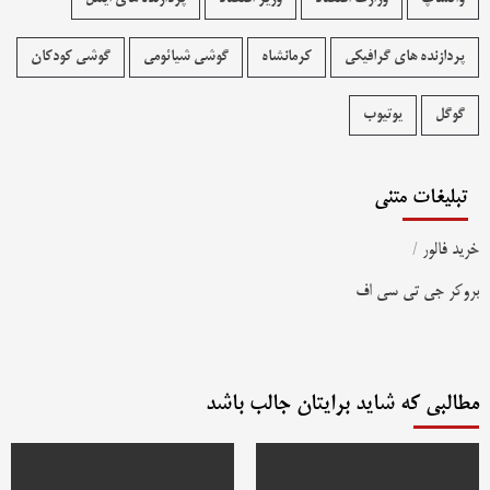
پردازنده های گرافیکی
کرمانشاه
گوشی شیائومی
گوشی کودکان
گوگل
یوتیوب
تبلیغات متنی
خرید فالور
/
بروکر جی تی سی اف
مطالبی که شاید برایتان جالب باشد