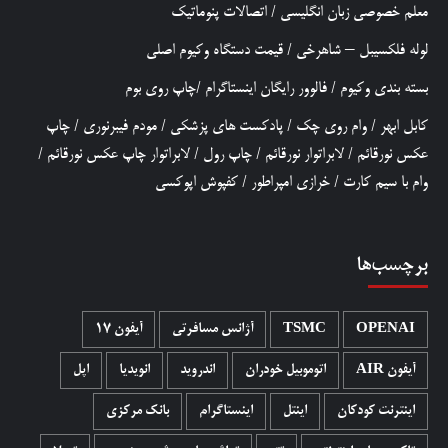
معلم خصوصی زبان انگلیسی
/
اتصالات پنوماتیک
لوله فلکسیبل – شاهرخی
/
قیمت دستگاه وکیوم اصلی
بسته بندی وکیوم
/
فالوور رایگان اینستاگرام
/
چاپ روی بوم
کابل ابهر
/
وام روی چک
/
پادکست های پزشکی
/
مودم فیبرنوری
/
چاپ
عکس نورقائم
/
لابراتوار نورقائم
/
چاپ رول
/
لابراتوار چاپ عکس نورقائم
/
وام با سیم کارت
/
خرازی امپراطور
/
کفپوش اپوکسی
برچسب‌ها
OPENAI
TSMC
آژانس مسافرتی
آیفون 17
آیفون AIR
اتوموبیل خودران
اندروید
انویدیا
اپل
اینترنت کودکان
اینتل
اینستاگرام
بانک مرکزی