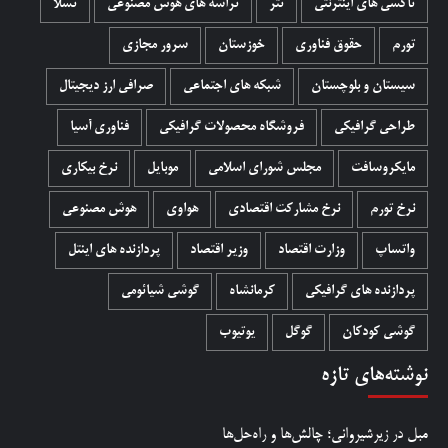
تاکسی های اینترنتی
تتر
تراشه های هوش مصنوعی
تسلا
تورم
حقوق فناوری
خوزستان
سرور مجازی
سیستان و بلوچستان
شبکه های اجتماعی
صرافی ارز دیجیتال
طراحی گرافیکی
فروشگاه محصولات گرافيکی
فناوری آسیا
مایکروسافت
مجلس شورای اسلامی
موبایل
نرخ بیکاری
نرخ تورم
نرخ مشارکت اقتصادی
هواوی
هوش مصنوعی
واتساپ
وزارت اقتصاد
وزیر اقتصاد
پردازنده های اینتل
پردازنده های گرافیکی
کرمانشاه
گوشی شیائومی
گوشی کودکان
گوگل
یوتیوب
نوشته‌های تازه
مبل در زیرشیروانی؛ چالش‌ها و راه‌حل‌ها