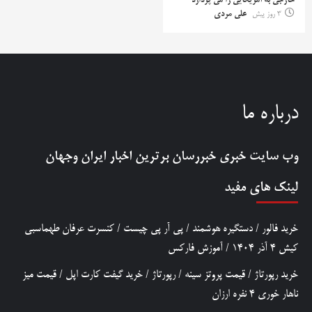
خارجی به آمریکایی را می پردازد
3 روز پیش
علی مردی
درباره ما
وب سایت خبری
خبررسان
برترین اخبار ایران وجهان
لینک های مفید
خرید فالور
/
دستگیره هوشمند
/
پی آر پی چیست
/
کنسرت عرفان طهماسبی
کیش 4 آذر 1404
/
آموزش فارکس
خرید رپورتاژ
/
قیمت پروتز سینه
/
رپورتاژ
/
خرید گیفت کارت اپل
/
قیمت میز
ناهار خوری 4 نفره ارزان