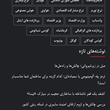
مایکروسافت
مجلس شورای اسلامی
موبایل
نرخ بیکاری
نرخ تورم
نرخ مشارکت اقتصادی
هواوی
هوش مصنوعی
واتساپ
وزارت اقتصاد
وزیر اقتصاد
پردازنده های اینتل
پردازنده های گرافیکی
کرمانشاه
گوشی شیائومی
گوشی کودکان
گوگل
یوتیوب
نوشته‌های تازه
مبل در زیرشیروانی؛ چالش‌ها و راه‌حل‌ها
ترمز پله آلومینیومی یا سمباده‌ای؛ کدام گزینه برای ساختمان شما مناسب‌تر
است؟
کشف یک قمر ناشناخته با ساختاری عجیب در سیارک «نیسا»
بررسی چالش‌ها و لزوم ارتقای امنیت سایبری در شبکه ریلی کشور