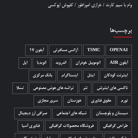
وام با سیم کارت
/
خرازی امپراطور
/
کفپوش اپوکسی
برچسب‌ها
OPENAI
TSMC
آژانس مسافرتی
آیفون 17
آیفون AIR
اتوموبیل خودران
اندروید
انویدیا
اپل
اینترنت کودکان
اینتل
اینستاگرام
بانک مرکزی
تاکسی های اینترنتی
تتر
تراشه های هوش مصنوعی
تسلا
تورم
حقوق فناوری
خوزستان
سرور مجازی
سیستان و بلوچستان
شبکه های اجتماعی
صرافی ارز دیجیتال
طراحی گرافیکی
فروشگاه محصولات گرافيکی
فناوری آسیا