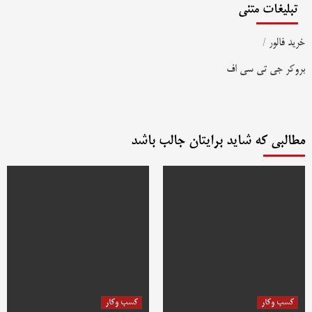
تبلیغات متنی
خرید فالور
/
بروکر جی تی سی اف
مطالبی که شاید برایتان جالب باشد
کسب وکار
کسب وکار