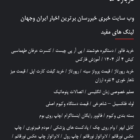
وب سایت خبری
خبررسان
برترین اخبار ایران وجهان
لینک های مفید
خرید فالور
/
دستگیره هوشمند
/
پی آر پی چیست
/
کنسرت عرفان طهماسبی
کیش 4 آذر 1404
/
آموزش فارکس
خرید رپورتاژ
/
قیمت پروتز سینه
/
رپورتاژ
/
خرید گیفت کارت اپل
/
قیمت میز
ناهار خوری 4 نفره ارزان
معلم خصوصی زبان انگلیسی
/
اتصالات پنوماتیک
لوله فلکسیبل – شاهرخی
/
قیمت دستگاه وکیوم اصلی
بسته بندی وکیوم
/
فالوور رایگان اینستاگرام
/
چاپ روی بوم
کابل ابهر
/
وام روی چک
/
پادکست های پزشکی
/
مودم فیبرنوری
/
چاپ
عکس نورقائم
/
لابراتوار نورقائم
/
چاپ رول
/
لابراتوار چاپ عکس نورقائم
/