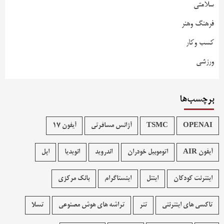
سلامتی
فرهنگ وهنر
کسب وکار
ورزشی
برچسب‌ها
OPENAI
TSMC
آژانس مسافرتی
آیفون 17
آیفون AIR
اتوموبیل خودران
اندروید
انویدیا
اپل
اینترنت کودکان
اینتل
اینستاگرام
بانک مرکزی
تاکسی های اینترنتی
تتر
تراشه های هوش مصنوعی
تسلا