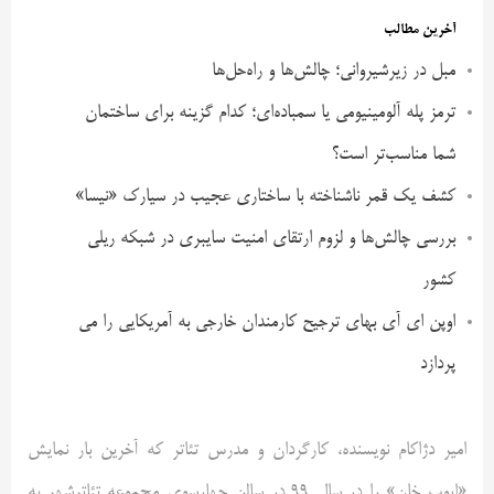
آخرین مطالب
مبل در زیرشیروانی؛ چالش‌ها و راه‌حل‌ها
ترمز پله آلومینیومی یا سمباده‌ای؛ کدام گزینه برای ساختمان
شما مناسب‌تر است؟
کشف یک قمر ناشناخته با ساختاری عجیب در سیارک «نیسا»
بررسی چالش‌ها و لزوم ارتقای امنیت سایبری در شبکه ریلی
کشور
اوپن ای آی بهای ترجیح کارمندان خارجی به آمریکایی را می
پردازد
امیر دژاکام نویسنده، کارگردان و مدرس تئاتر که آخرین بار نمایش
«ایوب خان» را در سال 99 در سالن چهارسوی مجموعه تئاترشهر به