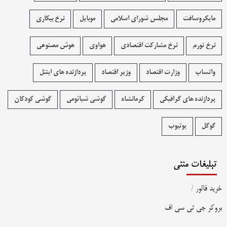
مایکروسافت
مجلس شورای اسلامی
موبایل
نرخ بیکاری
نرخ تورم
نرخ مشارکت اقتصادی
هواوی
هوش مصنوعی
واتساپ
وزارت اقتصاد
وزیر اقتصاد
پردازنده های اینتل
پردازنده های گرافیکی
کرمانشاه
گوشی شیائومی
گوشی کودکان
گوگل
یوتیوب
تبلیغات متنی
خرید فالور
/
بروکر جی تی سی اف