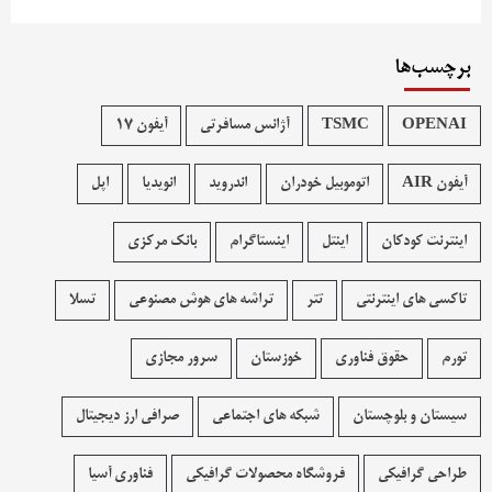
برچسب‌ها
OPENAI
TSMC
آژانس مسافرتی
آیفون 17
آیفون AIR
اتوموبیل خودران
اندروید
انویدیا
اپل
اینترنت کودکان
اینتل
اینستاگرام
بانک مرکزی
تاکسی های اینترنتی
تتر
تراشه های هوش مصنوعی
تسلا
تورم
حقوق فناوری
خوزستان
سرور مجازی
سیستان و بلوچستان
شبکه های اجتماعی
صرافی ارز دیجیتال
طراحی گرافیکی
فروشگاه محصولات گرافيکی
فناوری آسیا