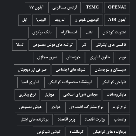
OPENAI
TSMC
آژانس مسافرتی
آیفون 17
آیفون AIR
اتوموبیل خودران
اندروید
انویدیا
اپل
اینترنت کودکان
اینتل
اینستاگرام
بانک مرکزی
تاکسی های اینترنتی
تتر
تراشه های هوش مصنوعی
تسلا
تورم
حقوق فناوری
خوزستان
سرور مجازی
سیستان و بلوچستان
شبکه های اجتماعی
صرافی ارز دیجیتال
طراحی گرافیکی
فروشگاه محصولات گرافيکی
فناوری آسیا
مایکروسافت
مجلس شورای اسلامی
موبایل
نرخ بیکاری
نرخ تورم
نرخ مشارکت اقتصادی
هواوی
هوش مصنوعی
واتساپ
وزارت اقتصاد
وزیر اقتصاد
پردازنده های اینتل
پردازنده های گرافیکی
کرمانشاه
گوشی شیائومی