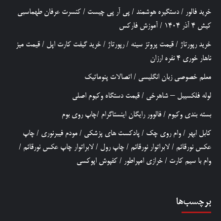
خرید فالور
/
دستگیره هوشمند
/
پی آر پی چیست
/
کنسرت عرفان طهماسبی
کیش 4 آذر 1404
/
آموزش فارکس
خرید رپورتاژ
/
قیمت پروتز سینه
/
رپورتاژ
/
خرید گیفت کارت اپل
/
قیمت میز
ناهار خوری 4 نفره ارزان
معلم خصوصی زبان انگلیسی
/
اتصالات پنوماتیک
لوله فلکسیبل – شاهرخی
/
قیمت دستگاه وکیوم اصلی
بسته بندی وکیوم
/
فالوور رایگان اینستاگرام
/
چاپ روی بوم
کابل ابهر
/
وام روی چک
/
پادکست های پزشکی
/
مودم فیبرنوری
/
چاپ
عکس نورقائم
/
لابراتوار نورقائم
/
چاپ رول
/
لابراتوار چاپ عکس نورقائم
/
وام با سیم کارت
/
خرازی امپراطور
/
کفپوش اپوکسی
برچسب‌ها