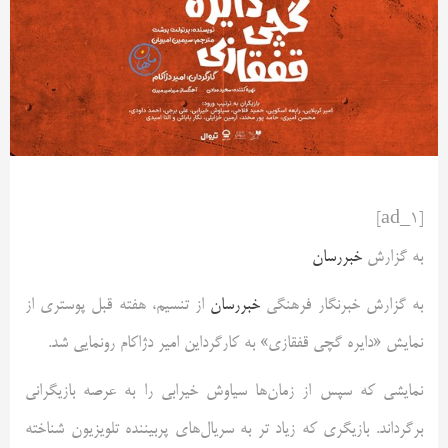
[ad_1]
به گزارش
خبررسان
به گزارش خبرنگار فرهنگی
خبررسان
از تنسیم، هفته قبل پوستری از
نمایش «دایره گچی قفقازی» به کارگرداین امیر دژاکام رونمایی شد.
نمایشی که سپس از زمان‌ها سیاوش خیرابی را به عرصه بازیگرانی
برگرداند. بازیگری که زیاد تر به سریال‌های پربیننده تلویزیون شناخته