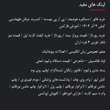
لینک های مفید
خرید فالور
/
دستگیره هوشمند
/
پی آر پی چیست
/
کنسرت عرفان طهماسبی
کیش 4 آذر 1404
/
آموزش فارکس
خرید رپورتاژ
/
قیمت پروتز سینه
/
رپورتاژ
/
خرید گیفت کارت اپل
/
قیمت میز
ناهار خوری 4 نفره ارزان
معلم خصوصی زبان انگلیسی
/
اتصالات پنوماتیک
لوله فلکسیبل – شاهرخی
/
قیمت دستگاه وکیوم اصلی
بسته بندی وکیوم
/
فالوور رایگان اینستاگرام
/
چاپ روی بوم
کابل ابهر
/
وام روی چک
/
پادکست های پزشکی
/
مودم فیبرنوری
/
چاپ
عکس نورقائم
/
لابراتوار نورقائم
/
چاپ رول
/
لابراتوار چاپ عکس نورقائم
/
وام با سیم کارت
/
خرازی امپراطور
/
کفپوش اپوکسی