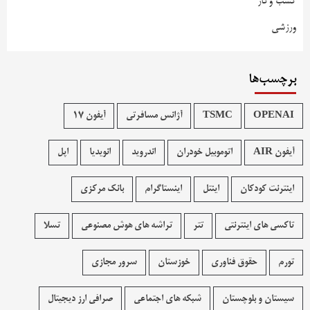
کسب وکار
ورزشی
برچسب‌ها
OPENAI
TSMC
آژانس مسافرتی
آیفون 17
آیفون AIR
اتوموبیل خودران
اندروید
انویدیا
اپل
اینترنت کودکان
اینتل
اینستاگرام
بانک مرکزی
تاکسی های اینترنتی
تتر
تراشه های هوش مصنوعی
تسلا
تورم
حقوق فناوری
خوزستان
سرور مجازی
سیستان و بلوچستان
شبکه های اجتماعی
صرافی ارز دیجیتال