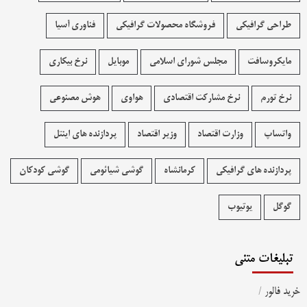
طراحی گرافیکی
فروشگاه محصولات گرافيکی
فناوری آسیا
مایکروسافت
مجلس شورای اسلامی
موبایل
نرخ بیکاری
نرخ تورم
نرخ مشارکت اقتصادی
هواوی
هوش مصنوعی
واتساپ
وزارت اقتصاد
وزیر اقتصاد
پردازنده های اینتل
پردازنده های گرافیکی
کرمانشاه
گوشی شیائومی
گوشی کودکان
گوگل
یوتیوب
تبلیغات متنی
خرید فالور
/