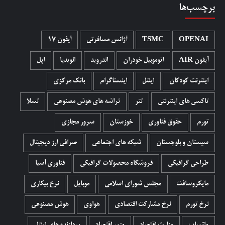
برچسب‌ها
OPENAI
TSMC
آژانس مسافرتی
آیفون 17
آیفون AIR
اتوموبیل خودران
اندروید
انویدیا
اپل
اینترنت کودکان
اینتل
اینستاگرام
بانک مرکزی
تاکسی های اینترنتی
تتر
تراشه های هوش مصنوعی
تسلا
تورم
حقوق فناوری
خوزستان
سرور مجازی
سیستان و بلوچستان
شبکه های اجتماعی
صرافی ارز دیجیتال
طراحی گرافیکی
فروشگاه محصولات گرافيکی
فناوری آسیا
مایکروسافت
مجلس شورای اسلامی
موبایل
نرخ بیکاری
نرخ تورم
نرخ مشارکت اقتصادی
هواوی
هوش مصنوعی