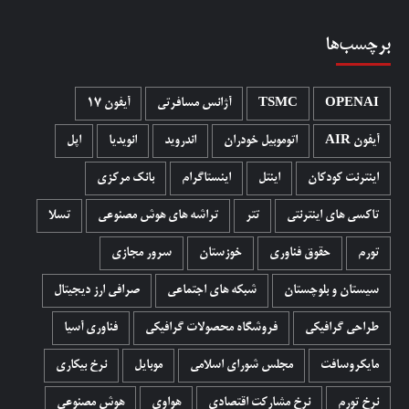
برچسب‌ها
OPENAI
TSMC
آژانس مسافرتی
آیفون 17
آیفون AIR
اتوموبیل خودران
اندروید
انویدیا
اپل
اینترنت کودکان
اینتل
اینستاگرام
بانک مرکزی
تاکسی های اینترنتی
تتر
تراشه های هوش مصنوعی
تسلا
تورم
حقوق فناوری
خوزستان
سرور مجازی
سیستان و بلوچستان
شبکه های اجتماعی
صرافی ارز دیجیتال
طراحی گرافیکی
فروشگاه محصولات گرافيکی
فناوری آسیا
مایکروسافت
مجلس شورای اسلامی
موبایل
نرخ بیکاری
نرخ تورم
نرخ مشارکت اقتصادی
هواوی
هوش مصنوعی