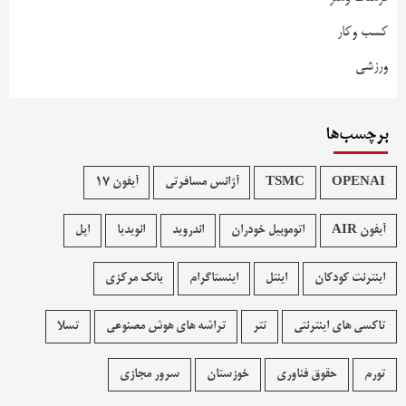
کسب وکار
ورزشی
برچسب‌ها
OPENAI
TSMC
آژانس مسافرتی
آیفون 17
آیفون AIR
اتوموبیل خودران
اندروید
انویدیا
اپل
اینترنت کودکان
اینتل
اینستاگرام
بانک مرکزی
تاکسی های اینترنتی
تتر
تراشه های هوش مصنوعی
تسلا
تورم
حقوق فناوری
خوزستان
سرور مجازی