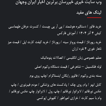
وب سایت خبری
خبررسان
برترین اخبار ایران وجهان
لینک های مفید
خرید فالور
/
دستگیره هوشمند
/
پی آر پی چیست
/
کنسرت عرفان طهماسبی
کیش 4 آذر 1404
/
آموزش فارکس
خرید رپورتاژ
/
قیمت پروتز سینه
/
رپورتاژ
/
خرید گیفت کارت اپل
/
قیمت میز
ناهار خوری 4 نفره ارزان
معلم خصوصی زبان انگلیسی
/
اتصالات پنوماتیک
لوله فلکسیبل – شاهرخی
/
قیمت دستگاه وکیوم اصلی
بسته بندی وکیوم
/
فالوور رایگان اینستاگرام
/
چاپ روی بوم
کابل ابهر
/
وام روی چک
/
پادکست های پزشکی
/
مودم فیبرنوری
/
چاپ
عکس نورقائم
/
لابراتوار نورقائم
/
چاپ رول
/
لابراتوار چاپ عکس نورقائم
/
وام با سیم کارت
/
خرازی امپراطور
/
کفپوش اپوکسی