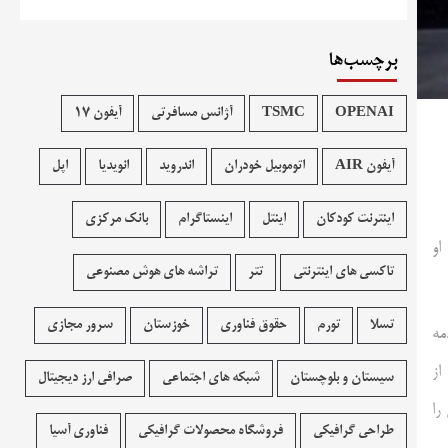
برچسب‌ها
OPENAI
TSMC
آژانس مسافرتی
آیفون 17
آیفون AIR
اتوموبیل خودران
اندروید
انویدیا
اپل
اینترنت کودکان
اینتل
اینستاگرام
بانک مرکزی
، او
تاکسی های اینترنتی
تتر
تراشه های هوش مصنوعی
تسلا
تورم
حقوق فناوری
خوزستان
سرور مجازی
ما به علت صدمه
 او بعد از
سیستان و بلوچستان
شبکه های اجتماعی
صرافی ارز دیجیتال
گرم شد و نامش را
طراحی گرافیکی
فروشگاه محصولات گرافيکی
فناوری آسیا