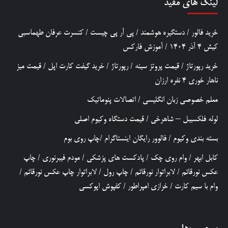
لینک های مفید
خرید فالور
/
دستگیره هوشمند
/
پی آر پی چیست
/
کنسرت عرفان طهماسبی
کیش 4 آذر 1404
/
آموزش فارکس
خرید رپورتاژ
/
قیمت پروتز سینه
/
رپورتاژ
/
خرید گیفت کارت اپل
/
قیمت میز
ناهار خوری 4 نفره ارزان
معلم خصوصی زبان انگلیسی
/
اتصالات پنوماتیک
لوله فلکسیبل – شاهرخی
/
قیمت دستگاه وکیوم اصلی
بسته بندی وکیوم
/
فالوور رایگان اینستاگرام
/
چاپ روی بوم
کابل ابهر
/
وام روی چک
/
پادکست های پزشکی
/
مودم فیبرنوری
/
چاپ
عکس نورقائم
/
لابراتوار نورقائم
/
چاپ رول
/
لابراتوار چاپ عکس نورقائم
/
وام با سیم کارت
/
خرازی امپراطور
/
کفپوش اپوکسی