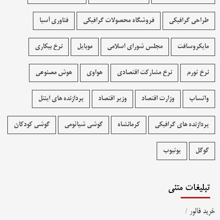
طراحی گرافیکی
فروشگاه محصولات گرافيکی
فناوری آسیا
مایکروسافت
مجلس شورای اسلامی
موبایل
نرخ بیکاری
نرخ تورم
نرخ مشارکت اقتصادی
هواوی
هوش مصنوعی
واتساپ
وزارت اقتصاد
وزیر اقتصاد
پردازنده های اینتل
پردازنده های گرافیکی
کرمانشاه
گوشی شیائومی
گوشی کودکان
گوگل
یوتیوب
تبلیغات متنی
خرید فالور
/