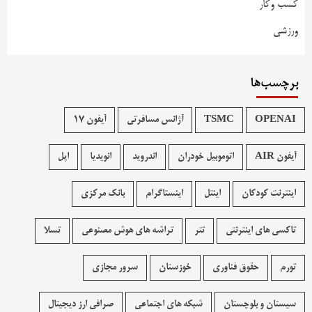
کسب وکار
ورزشی
برچسب‌ها
OPENAI
TSMC
آژانس مسافرتی
آیفون 17
آیفون AIR
اتوموبیل خودران
اندروید
انویدیا
اپل
اینترنت کودکان
اینتل
اینستاگرام
بانک مرکزی
تاکسی های اینترنتی
تتر
تراشه های هوش مصنوعی
تسلا
تورم
حقوق فناوری
خوزستان
سرور مجازی
سیستان و بلوچستان
شبکه های اجتماعی
صرافی ارز دیجیتال