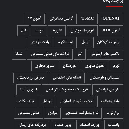
برچسب‌ها
OPENAI
TSMC
آژانس مسافرتی
آیفون 17
آیفون AIR
اتوموبیل خودران
اندروید
انویدیا
اپل
اینترنت کودکان
اینتل
اینستاگرام
بانک مرکزی
تاکسی های اینترنتی
تتر
تراشه های هوش مصنوعی
تسلا
تورم
حقوق فناوری
خوزستان
سرور مجازی
سیستان و بلوچستان
شبکه های اجتماعی
صرافی ارز دیجیتال
طراحی گرافیکی
فروشگاه محصولات گرافيکی
فناوری آسیا
مایکروسافت
مجلس شورای اسلامی
موبایل
نرخ بیکاری
نرخ تورم
نرخ مشارکت اقتصادی
هواوی
هوش مصنوعی
واتساپ
وزارت اقتصاد
وزیر اقتصاد
پردازنده های اینتل