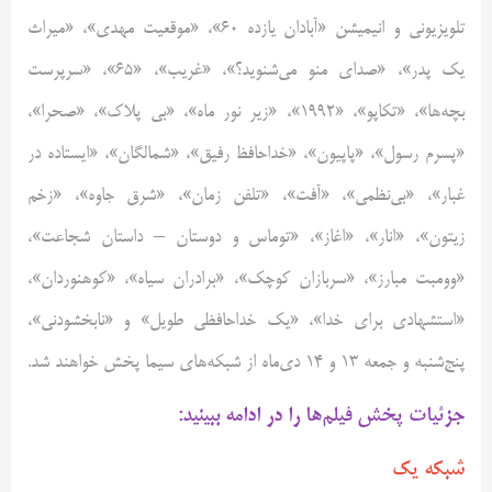
تلویزیونی و انیمیشن «آبادان یازده 60»، «موقعیت مهدی»، «میراث
یک پدر»، «صدای منو می‌شنوید؟»، «غریب»، «65»، «سرپرست
بچه‌ها»، «تکاپو»، «1992»، «زیر نور ماه»، «بی پلاک»، «صحرا»،
«پسرم رسول»، «پاپیون»، «خداحافظ رفیق»، «شمالگان»، «ایستاده در
غبار»، «بی‌نظمی»، «آفت»، «تلفن زمان»، «شرق جاوه»، «زخم
زیتون»، «انار»، «اغاز»، «توماس و دوستان – داستان شجاعت»،
«وومبت مبارز»، «سربازان کوچک»، «برادران سیاه»، «کوهنوردان»،
«استشهادی برای خدا»، «یک خداحافظی طویل» و «نابخشودنی»،
پنج‌شنبه و جمعه 13 و 14 دی‌ماه از شبکه‌های سیما پخش خواهند شد.
جزئیات پخش فیلم‌ها را در ادامه ببینید:
شبکه یک