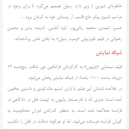
خاطره‌ای شیرین از وی دارد. رسول تصمیم می‌گیرد تا برای وجود در
مراسم تشییع پیکر حاج قاسم، از روستای خود به کرمان برود…
خسرو احمدی، محمد ربانی‌پور، ایلیا آغاسی، اندیشه یدی و محسن
رضوانی در فیلم تلویزیونی «پسرم رسول» به ایفای نقش پرداخته‌اند.
شبکه نمایش
فیلم سینمایی «پاپیون» به کارگردانی فرانکلین جی. شافنر، پنج‌شنبه 13
دی‌ماه ساعت 01:00 بامداد از شبکه نمایش پخش می‌شود.
در خلاصه داستان این فیلم، با بازی استیو مک‌کوئین و داستین هافمن،
آمده است: هنری که با نام مستعار پاپیون به تهمت قتل در دادگاهی در
فرانسه محاکمه شده است، به منظور گذراندن دوران محکومیت به
گویان فرانسه فرستاده می‌شود، اما او هرگونه دخالت در قتل را تکذیب