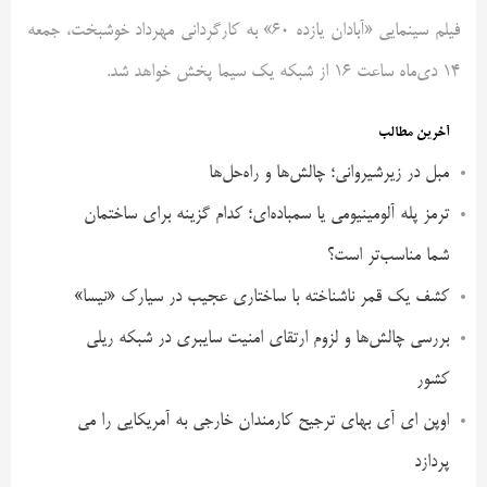
فیلم سینمایی «آبادان یازده 60» به کارگردانی مهرداد خوشبخت، جمعه
14 دی‌ماه ساعت 16 از شبکه یک سیما پخش خواهد شد.
آخرین مطالب
مبل در زیرشیروانی؛ چالش‌ها و راه‌حل‌ها
ترمز پله آلومینیومی یا سمباده‌ای؛ کدام گزینه برای ساختمان
شما مناسب‌تر است؟
کشف یک قمر ناشناخته با ساختاری عجیب در سیارک «نیسا»
بررسی چالش‌ها و لزوم ارتقای امنیت سایبری در شبکه ریلی
کشور
اوپن ای آی بهای ترجیح کارمندان خارجی به آمریکایی را می
پردازد