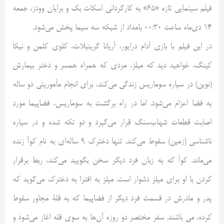
فیلم سینمایی تازه «65» به کارگردانی اسکات بک و برایان وودز، جمعه
14 دی‌ماه ساعت 00:30 بامداد از شبکه سه سیما پخش می‌شود.
در این فیلم با بازی آدام درایور، آریانا گرینبلات، کلوی کلمن و نیکا
کینگ، خواهید دید که میلز، مردی که همراه همسر و دختر بیمارش
(نوین) در سیاره سوماریس زندگی می‌کند، برای انجام مأموریتی دو ساله
به فضا اعزام می‌شود. اما در راه برگشت به سوماریس، فضاپیما مورد
اصابت قطعات شهاب‌سنگ قرار می‌گیرد و دو تکه شده و در سیاره
ناشناسی (زمین) سقوط می‌کند. تنها دخترک 9 ساله‌ای به نام کوآ زنده
می‌ماند. کوآ که به زبان فرد دیگر سخن بگویید می‌کند، ربط برقرار
کردن با او برای میلز دشوار است. میلز به افترا به دخترک می‌گوید که
پدر و مادرش در قسمت فرد دیگر از فضاپیما که به قلۀ مجاور سقوط
کرده، می باشند. سفر مختصر دو روزه آن‌ها به سوی قله اغاز می‌شود و