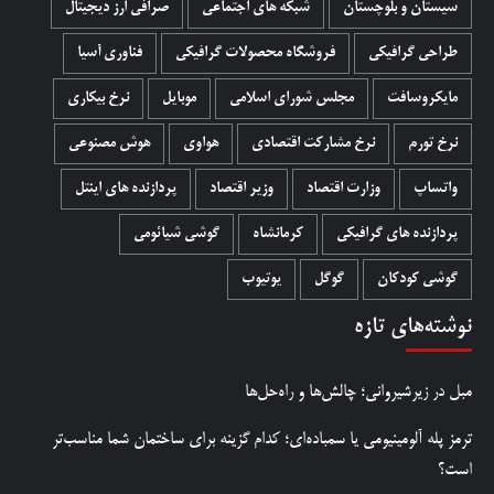
سیستان و بلوچستان
شبکه های اجتماعی
صرافی ارز دیجیتال
طراحی گرافیکی
فروشگاه محصولات گرافيکی
فناوری آسیا
مایکروسافت
مجلس شورای اسلامی
موبایل
نرخ بیکاری
نرخ تورم
نرخ مشارکت اقتصادی
هواوی
هوش مصنوعی
واتساپ
وزارت اقتصاد
وزیر اقتصاد
پردازنده های اینتل
پردازنده های گرافیکی
کرمانشاه
گوشی شیائومی
گوشی کودکان
گوگل
یوتیوب
نوشته‌های تازه
مبل در زیرشیروانی؛ چالش‌ها و راه‌حل‌ها
ترمز پله آلومینیومی یا سمباده‌ای؛ کدام گزینه برای ساختمان شما مناسب‌تر
است؟