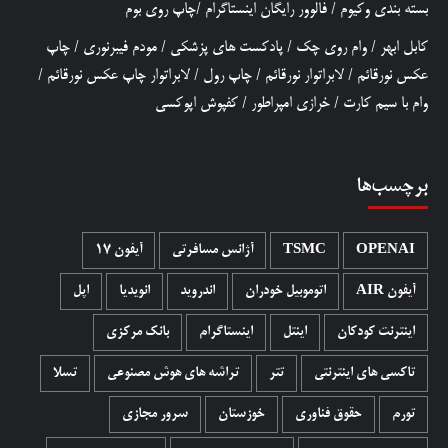
بسته بندی وکیوم
/
فالوور رایگان اینستاگرام
/
چاپ روی بوم
کابل ابهر
/
وام روی چک
/
پادکست های پزشکی
/
مودم فیبرنوری
/
چاپ
عکس نورقائم
/
لابراتوار نورقائم
/
چاپ رول
/
لابراتوار چاپ عکس نورقائم
/
وام با سیم کارت
/
خرازی امپراطور
/
کفپوش اپوکسی
برچسب‌ها
OPENAI
TSMC
آژانس مسافرتی
آیفون 17
آیفون AIR
اتوموبیل خودران
اندروید
انویدیا
اپل
اینترنت کودکان
اینتل
اینستاگرام
بانک مرکزی
تاکسی های اینترنتی
تتر
تراشه های هوش مصنوعی
تسلا
تورم
حقوق فناوری
خوزستان
سرور مجازی