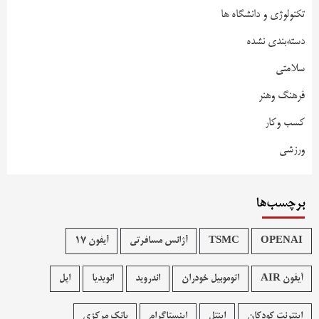
تکنولوژی و دانشگاه ها
دسته‌بندی نشده
سلامتی
فرهنگ وهنر
کسب وکار
ورزشی
برچسب‌ها
OPENAI
TSMC
آژانس مسافرتی
آیفون 17
آیفون AIR
اتوموبیل خودران
اندروید
انویدیا
اپل
اینترنت کودکان
اینتل
اینستاگرام
بانک مرکزی