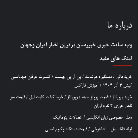
درباره ما
وب سایت خبری
خبررسان
برترین اخبار ایران وجهان
لینک های مفید
خرید فالور
/
دستگیره هوشمند
/
پی آر پی چیست
/
کنسرت عرفان طهماسبی
کیش 4 آذر 1404
/
آموزش فارکس
خرید رپورتاژ
/
قیمت پروتز سینه
/
رپورتاژ
/
خرید گیفت کارت اپل
/
قیمت میز
ناهار خوری 4 نفره ارزان
معلم خصوصی زبان انگلیسی
/
اتصالات پنوماتیک
لوله فلکسیبل – شاهرخی
/
قیمت دستگاه وکیوم اصلی