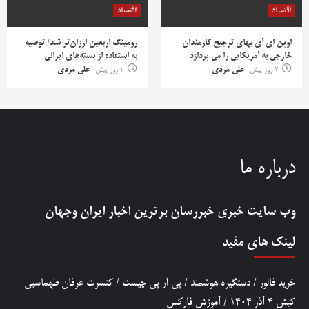
اقتصاد
اقتصاد
اوپن ای آی بهای ترجیح کارمندان
رومینگ اربعین ارزان‌تر شد/ توصیه
خارجی به آمریکایی را می پردازد
به استفاده از بسته‌های ایرانی
2 روز پیش
علی مردی
2 روز پیش
علی مردی
درباره ما
وب سایت خبری
خبررسان
برترین اخبار ایران وجهان
لینک های مفید
خرید فالور
/
دستگیره هوشمند
/
پی آر پی چیست
/
کنسرت عرفان طهماسبی
کیش 4 آذر 1404
/
آموزش فارکس