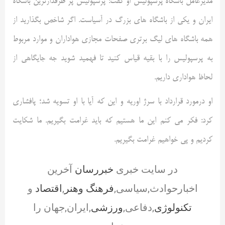
مدیرعامل باشگاه پرسپولیس او گفت: پرسپولیس پر طرفدارترین باشکاه
ایران و یکی از باشگاه های بزرگ در آسیاست. اگر شاخص بگذارید از
همه باشگاه های لیگ برتری صفحات مجازی هواداران و موارد مربوط
به پرسپولیس را با بقیه قیاس کنید تا فهمید شوید جه جایگاهی از
لحاظ هواداری داریم.
او درمورد قرارداد با سرژ اوریه و این که آیا با او تسویه شد؛ پافشاری
کرد: فکر می کنم این ما هستیم که باید غرامت بگیریم. ما شکایت
کردیم و پی خواهیم غرامت بگیریم.
در سایت خبری
خبررسان
آخرین
اخبارحوادث,سیاسی,
فرهنگ وهنر
,
اقتصاد
و
تکنولوژی
,دفاعی,
ورزشی
,ایران,جهان را