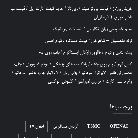
خرید رپورتاژ
/
قیمت پروتز سینه
/
رپورتاژ
/
خرید گیفت کارت اپل
/
قیمت میز
ناهار خوری 4 نفره ارزان
معلم خصوصی زبان انگلیسی
/
اتصالات پنوماتیک
لوله فلکسیبل – شاهرخی
/
قیمت دستگاه وکیوم اصلی
بسته بندی وکیوم
/
فالوور رایگان اینستاگرام
/
چاپ روی بوم
کابل ابهر
/
وام روی چک
/
پادکست های پزشکی
/
مودم فیبرنوری
/
چاپ
عکس نورقائم
/
لابراتوار نورقائم
/
چاپ رول
/
لابراتوار چاپ عکس نورقائم
/
وام با سیم کارت
/
خرازی امپراطور
/
کفپوش اپوکسی
برچسب‌ها
OPENAI
TSMC
آژانس مسافرتی
آیفون 17