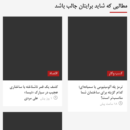
مطالبی که شاید برایتان جالب باشد
کسب وکار
اقتصاد
ترمز پله آلومینیومی یا سمباده‌ای؛
کشف یک قمر ناشناخته با ساختاری
کدام گزینه برای ساختمان شما
عجیب در سیارک «نیسا»
مناسب‌تر است؟
1 روز پیش
علی مردی
18 ساعت پیش