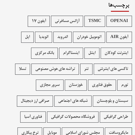
برچسب‌ها
OPENAI
TSMC
آژانس مسافرتی
آیفون 17
آیفون AIR
اتوموبیل خودران
اندروید
انویدیا
اپل
اینترنت کودکان
اینتل
اینستاگرام
بانک مرکزی
تاکسی های اینترنتی
تتر
تراشه های هوش مصنوعی
تسلا
تورم
حقوق فناوری
خوزستان
سرور مجازی
سیستان و بلوچستان
شبکه های اجتماعی
صرافی ارز دیجیتال
طراحی گرافیکی
فروشگاه محصولات گرافيکی
فناوری آسیا
مایکروسافت
مجلس شورای اسلامی
موبایل
نرخ بیکاری