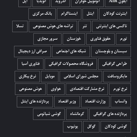
آیفون AIR
اتوموبیل خودران
اندروید
انویدیا
اپل
اینترنت کودکان
اینتل
اینستاگرام
بانک مرکزی
تاکسی های اینترنتی
تتر
تراشه های هوش مصنوعی
تسلا
تورم
حقوق فناوری
خوزستان
سرور مجازی
سیستان و بلوچستان
شبکه های اجتماعی
صرافی ارز دیجیتال
طراحی گرافیکی
فروشگاه محصولات گرافيکی
فناوری آسیا
مایکروسافت
مجلس شورای اسلامی
موبایل
نرخ بیکاری
نرخ تورم
نرخ مشارکت اقتصادی
هواوی
هوش مصنوعی
واتساپ
وزارت اقتصاد
وزیر اقتصاد
پردازنده های اینتل
پردازنده های گرافیکی
کرمانشاه
گوشی شیائومی
گوشی کودکان
گوگل
یوتیوب