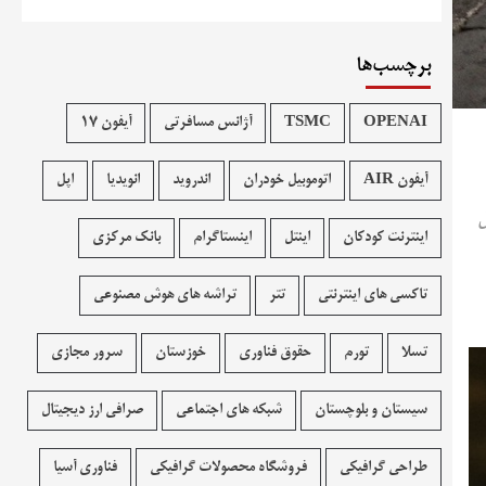
برچسب‌ها
OPENAI
TSMC
آژانس مسافرتی
آیفون 17
آیفون AIR
اتوموبیل خودران
اندروید
انویدیا
اپل
ل
اینترنت کودکان
اینتل
اینستاگرام
بانک مرکزی
تاکسی های اینترنتی
تتر
تراشه های هوش مصنوعی
تسلا
تورم
حقوق فناوری
خوزستان
سرور مجازی
سیستان و بلوچستان
شبکه های اجتماعی
صرافی ارز دیجیتال
طراحی گرافیکی
فروشگاه محصولات گرافيکی
فناوری آسیا