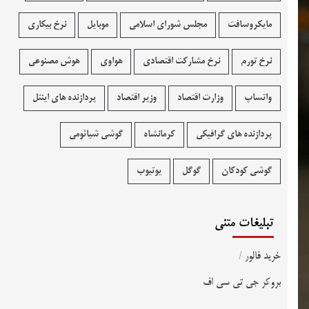
مایکروسافت
مجلس شورای اسلامی
موبایل
نرخ بیکاری
نرخ تورم
نرخ مشارکت اقتصادی
هواوی
هوش مصنوعی
واتساپ
وزارت اقتصاد
وزیر اقتصاد
پردازنده های اینتل
پردازنده های گرافیکی
کرمانشاه
گوشی شیائومی
گوشی کودکان
گوگل
یوتیوب
تبلیغات متنی
خرید فالور
/
بروکر جی تی سی اف