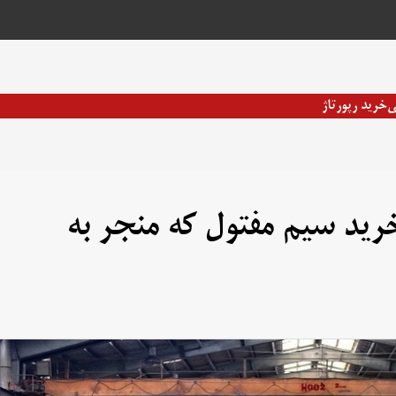
ی
خرید رپورتاژ
اه رایج در خرید سیم مفتول که منجر به