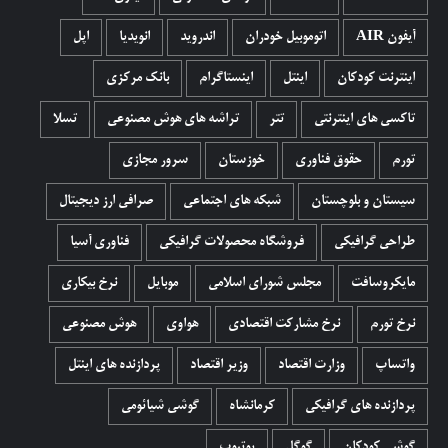
آیفون AIR
اتوموبیل خودران
اندروید
انویدیا
اپل
اینترنت کودکان
اینتل
اینستاگرام
بانک مرکزی
تاکسی های اینترنتی
تتر
تراشه های هوش مصنوعی
تسلا
تورم
حقوق فناوری
خوزستان
سرور مجازی
سیستان و بلوچستان
شبکه های اجتماعی
صرافی ارز دیجیتال
طراحی گرافیکی
فروشگاه محصولات گرافيکی
فناوری آسیا
مایکروسافت
مجلس شورای اسلامی
موبایل
نرخ بیکاری
نرخ تورم
نرخ مشارکت اقتصادی
هواوی
هوش مصنوعی
واتساپ
وزارت اقتصاد
وزیر اقتصاد
پردازنده های اینتل
پردازنده های گرافیکی
کرمانشاه
گوشی شیائومی
گوشی کودکان
گوگل
یوتیوب