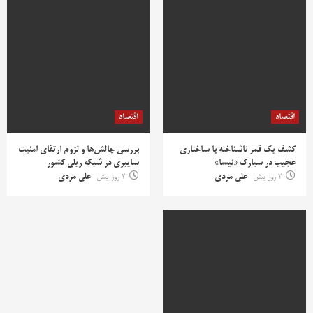
اقتصاد
اقتصاد
کشف یک قمر ناشناخته با ساختاری
بررسی چالش‌ها و لزوم ارتقای امنیت
عجیب در سیارک «نیسا»
سایبری در شبکه ریلی کشور
2 روز پیش
علی مردی
2 روز پیش
علی مردی