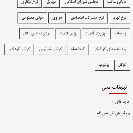
مایکروسافت
مجلس شورای اسلامی
موبایل
نرخ بیکاری
نرخ تورم
نرخ مشارکت اقتصادی
هواوی
هوش مصنوعی
واتساپ
وزارت اقتصاد
وزیر اقتصاد
پردازنده های اینتل
پردازنده های گرافیکی
کرمانشاه
گوشی شیائومی
گوشی کودکان
گوگل
یوتیوب
تبلیغات متنی
خرید فالور
/
بروکر جی تی سی اف