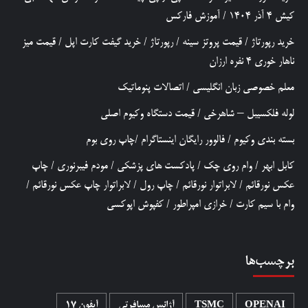
کیش 4 آذر 1404
/
آموزش فارکس
خرید رپورتاژ
/
قیمت پروتز سینه
/
رپورتاژ
/
خرید گیفت کارت اپل
/
قیمت میز
ناهار خوری 4 نفره ارزان
معلم خصوصی زبان انگلیسی
/
اتصالات پنوماتیک
لوله فلکسیبل – شاهرخی
/
قیمت دستگاه وکیوم اصلی
بسته بندی وکیوم
/
فالوور رایگان اینستاگرام
/
چاپ روی بوم
کابل ابهر
/
وام روی چک
/
پادکست های پزشکی
/
مودم فیبرنوری
/
چاپ
عکس نورقائم
/
لابراتوار نورقائم
/
چاپ رول
/
لابراتوار چاپ عکس نورقائم
/
وام با سیم کارت
/
خرازی امپراطور
/
کفپوش اپوکسی
برچسب‌ها
OPENAI
TSMC
آژانس مسافرتی
آیفون 17