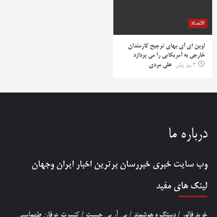
اقتصاد
اوپن ای آی بهای ترجیح کارمندان
خارجی به آمریکایی را می پردازد
3 روز پیش
علی مردی
درباره ما
وب سایت خبری
خبررسان
برترین اخبار ایران وجهان
لینک های مفید
خرید فالور
/
دستگیره هوشمند
/
پی آر پی چیست
/
کنسرت عرفان طهماسبی