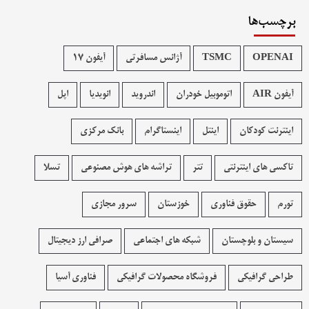
برچسب‌ها
OPENAI
TSMC
آژانس مسافرتی
آیفون 17
آیفون AIR
اتوموبیل خودران
اندروید
انویدیا
اپل
اینترنت کودکان
اینتل
اینستاگرام
بانک مرکزی
تاکسی های اینترنتی
تتر
تراشه های هوش مصنوعی
تسلا
تورم
حقوق فناوری
خوزستان
سرور مجازی
سیستان و بلوچستان
شبکه های اجتماعی
صرافی ارز دیجیتال
طراحی گرافیکی
فروشگاه محصولات گرافيکی
فناوری آسیا