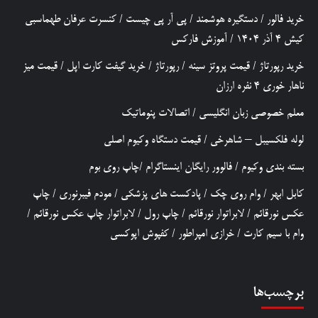
خرید فالور
/
دستگیره هوشمند
/
پی آر پی چیست
/
کنسرت عرفان طهماسبی
کیش 4 آذر 1404
/
آموزش فارکس
خرید رپورتاژ
/
قیمت پروتز سینه
/
رپورتاژ
/
خرید گیفت کارت اپل
/
قیمت میز
ناهار خوری 4 نفره ارزان
معلم خصوصی زبان انگلیسی
/
اتصالات پنوماتیک
لوله فلکسیبل – شاهرخی
/
قیمت دستگاه وکیوم اصلی
بسته بندی وکیوم
/
فالوور رایگان اینستاگرام
/
چاپ روی بوم
کابل ابهر
/
وام روی چک
/
پادکست های پزشکی
/
مودم فیبرنوری
/
چاپ
عکس نورقائم
/
لابراتوار نورقائم
/
چاپ رول
/
لابراتوار چاپ عکس نورقائم
/
وام با سیم کارت
/
خرازی امپراطور
/
کفپوش اپوکسی
برچسب‌ها