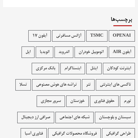
برچسب‌ها
OPENAI
TSMC
آژانس مسافرتی
آیفون 17
آیفون AIR
اتوموبیل خودران
اندروید
انویدیا
اپل
اینترنت کودکان
اینتل
اینستاگرام
بانک مرکزی
تاکسی های اینترنتی
تتر
تراشه های هوش مصنوعی
تسلا
تورم
حقوق فناوری
خوزستان
سرور مجازی
سیستان و بلوچستان
شبکه های اجتماعی
صرافی ارز دیجیتال
طراحی گرافیکی
فروشگاه محصولات گرافيکی
فناوری آسیا