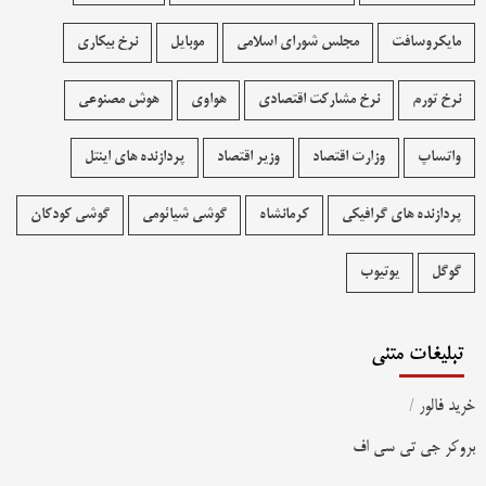
مایکروسافت
مجلس شورای اسلامی
موبایل
نرخ بیکاری
نرخ تورم
نرخ مشارکت اقتصادی
هواوی
هوش مصنوعی
واتساپ
وزارت اقتصاد
وزیر اقتصاد
پردازنده های اینتل
پردازنده های گرافیکی
کرمانشاه
گوشی شیائومی
گوشی کودکان
گوگل
یوتیوب
تبلیغات متنی
خرید فالور
/
بروکر جی تی سی اف