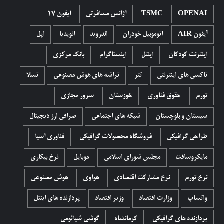
OPENAI
TSMC
آژانس مسافرتی
آیفون 17
آیفون AIR
اتوموبیل خودران
اندروید
انویدیا
اپل
اینترنت کودکان
اینتل
اینستاگرام
بانک مرکزی
تاکسی های اینترنتی
تتر
تراشه های هوش مصنوعی
تسلا
تورم
حقوق فناوری
خوزستان
سرور مجازی
سیستان و بلوچستان
شبکه های اجتماعی
صرافی ارز دیجیتال
طراحی گرافیکی
فروشگاه محصولات گرافيکی
فناوری آسیا
مایکروسافت
مجلس شورای اسلامی
موبایل
نرخ بیکاری
نرخ تورم
نرخ مشارکت اقتصادی
هواوی
هوش مصنوعی
واتساپ
وزارت اقتصاد
وزیر اقتصاد
پردازنده های اینتل
پردازنده های گرافیکی
کرمانشاه
گوشی شیائومی