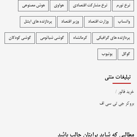
نرخ تورم
نرخ مشارکت اقتصادی
هواوی
هوش مصنوعی
واتساپ
وزارت اقتصاد
وزیر اقتصاد
پردازنده های اینتل
پردازنده های گرافیکی
کرمانشاه
گوشی شیائومی
گوشی کودکان
گوگل
یوتیوب
تبلیغات متنی
خرید فالور
/
بروکر جی تی سی اف
مطالبی که شاید برایتان جالب باشد