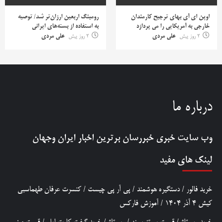
اوپن ای آی بهای ترجیح کارمندان
رومینگ اربعین ارزان‌تر شد/ توصیه
خارجی به آمریکایی را می پردازد
به استفاده از بسته‌های ایرانی
2 روز پیش
علی مردی
2 روز پیش
علی مردی
درباره ما
وب سایت خبری
خبررسان
برترین اخبار ایران وجهان
لینک های مفید
خرید فالور
/
دستگیره هوشمند
/
پی آر پی چیست
/
کنسرت عرفان طهماسبی
کیش 4 آذر 1404
/
آموزش فارکس