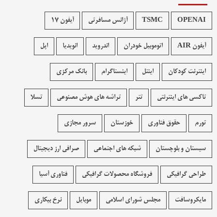
OPENAI
TSMC
آژانس مسافرتی
آیفون 17
آیفون AIR
اتوموبیل خودران
اندروید
انویدیا
اپل
اینترنت کودکان
اینتل
اینستاگرام
بانک مرکزی
تاکسی های اینترنتی
تتر
تراشه های هوش مصنوعی
تسلا
تورم
حقوق فناوری
خوزستان
سرور مجازی
سیستان و بلوچستان
شبکه های اجتماعی
صرافی ارز دیجیتال
طراحی گرافیکی
فروشگاه محصولات گرافيکی
فناوری آسیا
مایکروسافت
مجلس شورای اسلامی
موبایل
نرخ بیکاری