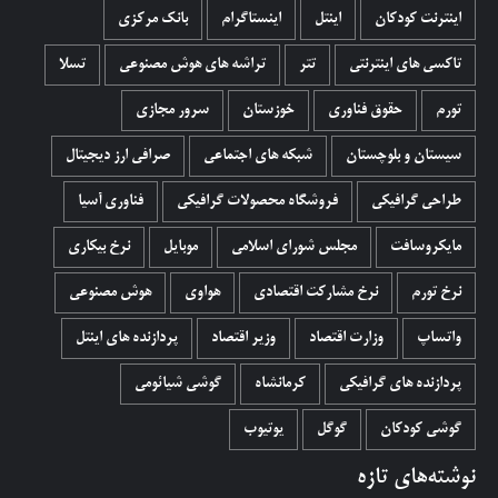
اینترنت کودکان
اینتل
اینستاگرام
بانک مرکزی
تاکسی های اینترنتی
تتر
تراشه های هوش مصنوعی
تسلا
تورم
حقوق فناوری
خوزستان
سرور مجازی
سیستان و بلوچستان
شبکه های اجتماعی
صرافی ارز دیجیتال
طراحی گرافیکی
فروشگاه محصولات گرافيکی
فناوری آسیا
مایکروسافت
مجلس شورای اسلامی
موبایل
نرخ بیکاری
نرخ تورم
نرخ مشارکت اقتصادی
هواوی
هوش مصنوعی
واتساپ
وزارت اقتصاد
وزیر اقتصاد
پردازنده های اینتل
پردازنده های گرافیکی
کرمانشاه
گوشی شیائومی
گوشی کودکان
گوگل
یوتیوب
نوشته‌های تازه