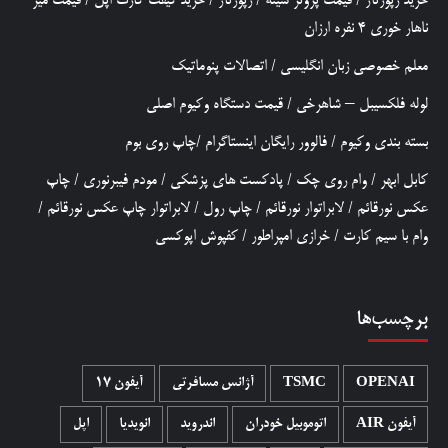
خرید رپورتاژ
/
قیمت پروتز سینه
/
رپورتاژ
/
خرید گیفت کارت اپل
/
قیمت میز
ناهار خوری 4 نفره ارزان
معلم خصوصی زبان انگلیسی
/
اتصالات پنوماتیک
لوله فلکسیبل – شاهرخی
/
قیمت دستگاه وکیوم اصلی
بسته بندی وکیوم
/
فالوور رایگان اینستاگرام
/
چاپ روی بوم
کابل ابهر
/
وام روی چک
/
پادکست های پزشکی
/
مودم فیبرنوری
/
چاپ
عکس نورقائم
/
لابراتوار نورقائم
/
چاپ رول
/
لابراتوار چاپ عکس نورقائم
/
وام با سیم کارت
/
خرازی امپراطور
/
کفپوش اپوکسی
برچسب‌ها
OPENAI
TSMC
آژانس مسافرتی
آیفون 17
آیفون AIR
اتوموبیل خودران
اندروید
انویدیا
اپل