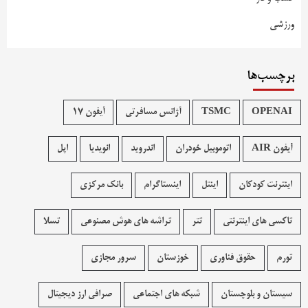
ورزشی
برچسب‌ها
OPENAI
TSMC
آژانس مسافرتی
آیفون 17
آیفون AIR
اتوموبیل خودران
اندروید
انویدیا
اپل
اینترنت کودکان
اینتل
اینستاگرام
بانک مرکزی
تاکسی های اینترنتی
تتر
تراشه های هوش مصنوعی
تسلا
تورم
حقوق فناوری
خوزستان
سرور مجازی
سیستان و بلوچستان
شبکه های اجتماعی
صرافی ارز دیجیتال