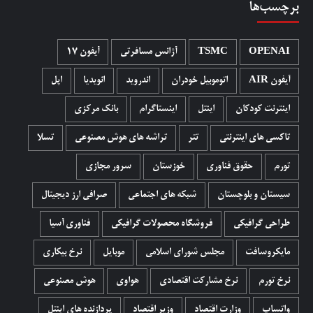
برچسب‌ها
OPENAI
TSMC
آژانس مسافرتی
آیفون 17
آیفون AIR
اتوموبیل خودران
اندروید
انویدیا
اپل
اینترنت کودکان
اینتل
اینستاگرام
بانک مرکزی
تاکسی های اینترنتی
تتر
تراشه های هوش مصنوعی
تسلا
تورم
حقوق فناوری
خوزستان
سرور مجازی
سیستان و بلوچستان
شبکه های اجتماعی
صرافی ارز دیجیتال
طراحی گرافیکی
فروشگاه محصولات گرافيکی
فناوری آسیا
مایکروسافت
مجلس شورای اسلامی
موبایل
نرخ بیکاری
نرخ تورم
نرخ مشارکت اقتصادی
هواوی
هوش مصنوعی
واتساپ
وزارت اقتصاد
وزیر اقتصاد
پردازنده های اینتل