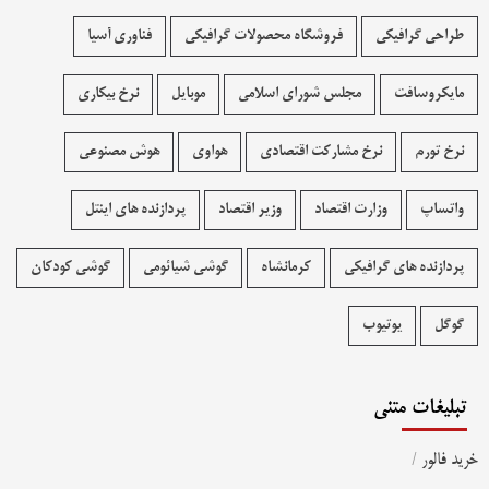
طراحی گرافیکی
فروشگاه محصولات گرافيکی
فناوری آسیا
مایکروسافت
مجلس شورای اسلامی
موبایل
نرخ بیکاری
نرخ تورم
نرخ مشارکت اقتصادی
هواوی
هوش مصنوعی
واتساپ
وزارت اقتصاد
وزیر اقتصاد
پردازنده های اینتل
پردازنده های گرافیکی
کرمانشاه
گوشی شیائومی
گوشی کودکان
گوگل
یوتیوب
تبلیغات متنی
خرید فالور
/