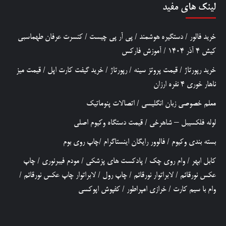
لینک های مفید
خرید فالور
/
دستگیره هوشمند
/
پی آر پی چیست
/
کنسرت عرفان طهماسبی
کیش 4 آذر 1404
/
آموزش فارکس
خرید رپورتاژ
/
قیمت پروتز سینه
/
رپورتاژ
/
خرید گیفت کارت اپل
/
قیمت میز
ناهار خوری 4 نفره ارزان
معلم خصوصی زبان انگلیسی
/
اتصالات پنوماتیک
لوله فلکسیبل – شاهرخی
/
قیمت دستگاه وکیوم اصلی
بسته بندی وکیوم
/
فالوور رایگان اینستاگرام
/
چاپ روی بوم
کابل ابهر
/
وام روی چک
/
پادکست های پزشکی
/
مودم فیبرنوری
/
چاپ
عکس نورقائم
/
لابراتوار نورقائم
/
چاپ رول
/
لابراتوار چاپ عکس نورقائم
/
وام با سیم کارت
/
خرازی امپراطور
/
کفپوش اپوکسی