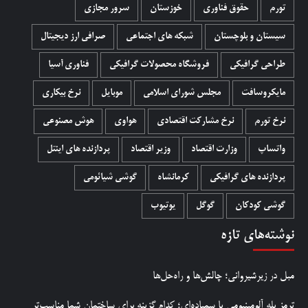
تورم
حقوق فناوری
خوزستان
سرور مجازی
سیستان و بلوچستان
شبکه های اجتماعی
صرافی ارز دیجیتال
طراحی گرافیکی
فروشگاه محصولات گرافيکی
فناوری آسیا
مایکروسافت
مجلس شورای اسلامی
موبایل
نرخ بیکاری
نرخ تورم
نرخ مشارکت اقتصادی
هواوی
هوش مصنوعی
واتساپ
وزارت اقتصاد
وزیر اقتصاد
پردازنده های اینتل
پردازنده های گرافیکی
کرمانشاه
گوشی شیائومی
گوشی کودکان
گوگل
یوتیوب
نوشته‌های تازه
مبل در زیرشیروانی؛ چالش‌ها و راه‌حل‌ها
ترمز پله آلومینیومی یا سمباده‌ای؛ کدام گزینه برای ساختمان شما مناسب‌تر