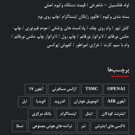
لوله فلکسیبل – شاهرخی
/
قیمت دستگاه وکیوم اصلی
بسته بندی وکیوم
/
فالوور رایگان اینستاگرام
/
چاپ روی بوم
کابل ابهر
/
وام روی چک
/
پادکست های پزشکی
/
مودم فیبرنوری
/
چاپ
عکس نورقائم
/
لابراتوار نورقائم
/
چاپ رول
/
لابراتوار چاپ عکس نورقائم
/
وام با سیم کارت
/
خرازی امپراطور
/
کفپوش اپوکسی
برچسب‌ها
OPENAI
TSMC
آژانس مسافرتی
آیفون 17
آیفون AIR
اتوموبیل خودران
اندروید
انویدیا
اپل
اینترنت کودکان
اینتل
اینستاگرام
بانک مرکزی
تاکسی های اینترنتی
تتر
تراشه های هوش مصنوعی
تسلا