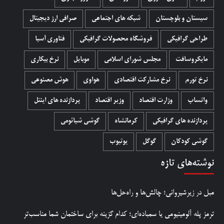
سیستان و بلوچستان
شبکه های اجتماعی
صرافی ارز دیجیتال
طراحی گرافیکی
فروشگاه محصولات گرافيکی
فناوری آسیا
مایکروسافت
مجلس شورای اسلامی
موبایل
نرخ بیکاری
نرخ تورم
نرخ مشارکت اقتصادی
هواوی
هوش مصنوعی
واتساپ
وزارت اقتصاد
وزیر اقتصاد
پردازنده های اینتل
پردازنده های گرافیکی
کرمانشاه
گوشی شیائومی
گوشی کودکان
گوگل
یوتیوب
نوشته‌های تازه
مبل در زیرشیروانی؛ چالش‌ها و راه‌حل‌ها
ترمز پله آلومینیومی یا سمباده‌ای؛ کدام گزینه برای ساختمان شما مناسب‌تر