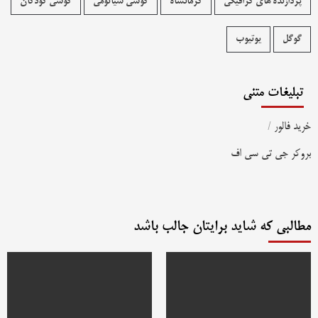
پردازنده های گرافیکی
کرمانشاه
گوشی شیائومی
گوشی کودکان
گوگل
یوتیوب
تبلیغات متنی
خرید فالور
/
بروکر جی تی سی اف
مطالبی که شاید برایتان جالب باشد