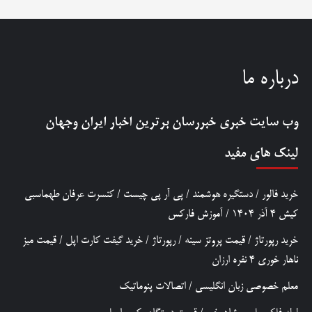
درباره ما
وب سایت خبری
خبررسان
برترین اخبار ایران وجهان
لینک های مفید
خرید فالور
/
دستگیره هوشمند
/
پی آر پی چیست
/
کنسرت عرفان طهماسبی
کیش 4 آذر 1404
/
آموزش فارکس
خرید رپورتاژ
/
قیمت پروتز سینه
/
رپورتاژ
/
خرید گیفت کارت اپل
/
قیمت میز
ناهار خوری 4 نفره ارزان
معلم خصوصی زبان انگلیسی
/
اتصالات پنوماتیک