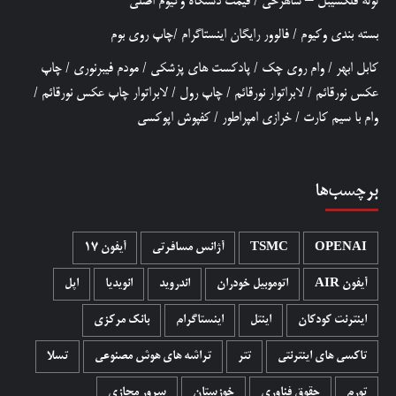
لوله فلکسیبل – شاهرخی
/
قیمت دستگاه وکیوم اصلی
بسته بندی وکیوم
/
فالوور رایگان اینستاگرام
/
چاپ روی بوم
کابل ابهر
/
وام روی چک
/
پادکست های پزشکی
/
مودم فیبرنوری
/
چاپ
عکس نورقائم
/
لابراتوار نورقائم
/
چاپ رول
/
لابراتوار چاپ عکس نورقائم
/
وام با سیم کارت
/
خرازی امپراطور
/
کفپوش اپوکسی
برچسب‌ها
OPENAI
TSMC
آژانس مسافرتی
آیفون 17
آیفون AIR
اتوموبیل خودران
اندروید
انویدیا
اپل
اینترنت کودکان
اینتل
اینستاگرام
بانک مرکزی
تاکسی های اینترنتی
تتر
تراشه های هوش مصنوعی
تسلا
تورم
حقوق فناوری
خوزستان
سرور مجازی