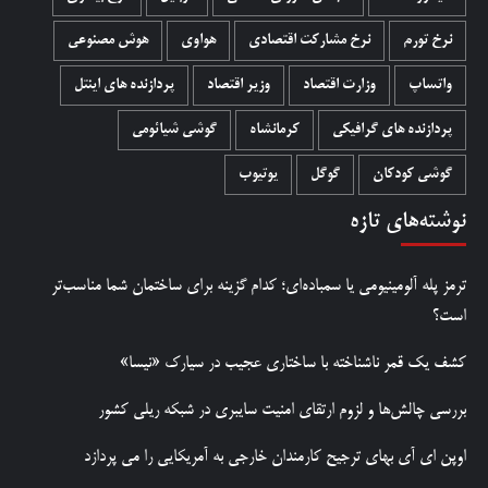
نرخ تورم
نرخ مشارکت اقتصادی
هواوی
هوش مصنوعی
واتساپ
وزارت اقتصاد
وزیر اقتصاد
پردازنده های اینتل
پردازنده های گرافیکی
کرمانشاه
گوشی شیائومی
گوشی کودکان
گوگل
یوتیوب
نوشته‌های تازه
ترمز پله آلومینیومی یا سمباده‌ای؛ کدام گزینه برای ساختمان شما مناسب‌تر
است؟
کشف یک قمر ناشناخته با ساختاری عجیب در سیارک «نیسا»
بررسی چالش‌ها و لزوم ارتقای امنیت سایبری در شبکه ریلی کشور
اوپن ای آی بهای ترجیح کارمندان خارجی به آمریکایی را می پردازد