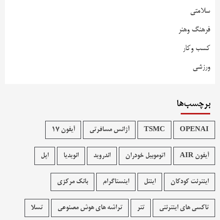
سلامتی
فرهنگ وهنر
کسب وکار
ورزشی
برچسب‌ها
OPENAI
TSMC
آژانس مسافرتی
آیفون 17
آیفون AIR
اتوموبیل خودران
اندروید
انویدیا
اپل
اینترنت کودکان
اینتل
اینستاگرام
بانک مرکزی
تاکسی های اینترنتی
تتر
تراشه های هوش مصنوعی
تسلا