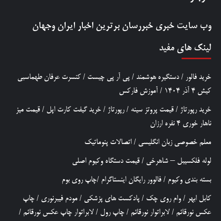
وب سایت خبری
خبررسان
برترین اخبار ایران وجهان
لینک های مفید
خرید فالور
/
دستگیره هوشمند
/
پی آر پی چیست
/
کنسرت عرفان طهماسبی
کیش 4 آذر 1404
/
آموزش فارکس
خرید رپورتاژ
/
قیمت پروتز سینه
/
رپورتاژ
/
خرید گیفت کارت اپل
/
قیمت میز
ناهار خوری 4 نفره ارزان
معلم خصوصی زبان انگلیسی
/
اتصالات پنوماتیک
لوله فلکسیبل – شاهرخی
/
قیمت دستگاه وکیوم اصلی
بسته بندی وکیوم
/
فالوور رایگان اینستاگرام
/
چاپ روی بوم
کابل ابهر
/
وام روی چک
/
پادکست های پزشکی
/
مودم فیبرنوری
/
چاپ
عکس نورقائم
/
لابراتوار نورقائم
/
چاپ رول
/
لابراتوار چاپ عکس نورقائم
/