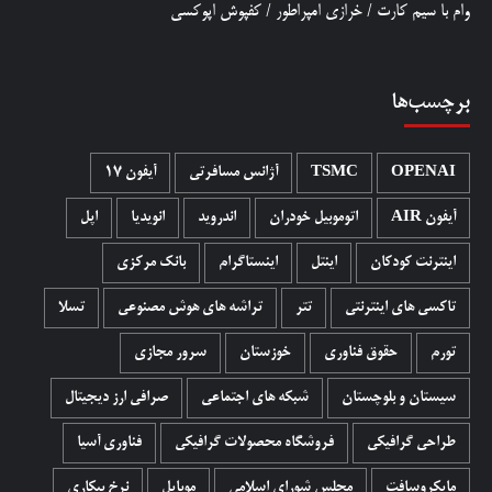
وام با سیم کارت
/
خرازی امپراطور
/
کفپوش اپوکسی
برچسب‌ها
OPENAI
TSMC
آژانس مسافرتی
آیفون 17
آیفون AIR
اتوموبیل خودران
اندروید
انویدیا
اپل
اینترنت کودکان
اینتل
اینستاگرام
بانک مرکزی
تاکسی های اینترنتی
تتر
تراشه های هوش مصنوعی
تسلا
تورم
حقوق فناوری
خوزستان
سرور مجازی
سیستان و بلوچستان
شبکه های اجتماعی
صرافی ارز دیجیتال
طراحی گرافیکی
فروشگاه محصولات گرافيکی
فناوری آسیا
مایکروسافت
مجلس شورای اسلامی
موبایل
نرخ بیکاری