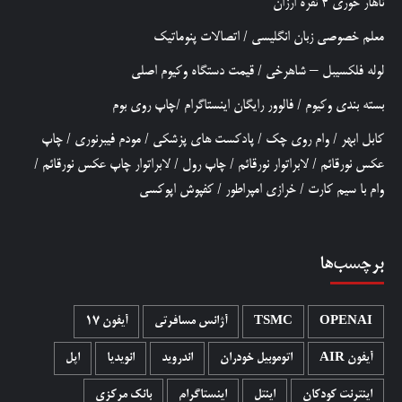
ناهار خوری 4 نفره ارزان
معلم خصوصی زبان انگلیسی
/
اتصالات پنوماتیک
لوله فلکسیبل – شاهرخی
/
قیمت دستگاه وکیوم اصلی
بسته بندی وکیوم
/
فالوور رایگان اینستاگرام
/
چاپ روی بوم
کابل ابهر
/
وام روی چک
/
پادکست های پزشکی
/
مودم فیبرنوری
/
چاپ
عکس نورقائم
/
لابراتوار نورقائم
/
چاپ رول
/
لابراتوار چاپ عکس نورقائم
/
وام با سیم کارت
/
خرازی امپراطور
/
کفپوش اپوکسی
برچسب‌ها
OPENAI
TSMC
آژانس مسافرتی
آیفون 17
آیفون AIR
اتوموبیل خودران
اندروید
انویدیا
اپل
اینترنت کودکان
اینتل
اینستاگرام
بانک مرکزی