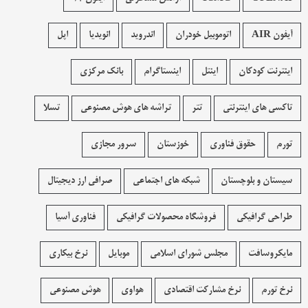
آیفون AIR
اتوموبیل خودران
اندروید
انویدیا
اپل
اینترنت کودکان
اینتل
اینستاگرام
بانک مرکزی
تاکسی های اینترنتی
تتر
تراشه های هوش مصنوعی
تسلا
تورم
حقوق فناوری
خوزستان
سرور مجازی
سیستان و بلوچستان
شبکه های اجتماعی
صرافی ارز دیجیتال
طراحی گرافیکی
فروشگاه محصولات گرافيکی
فناوری آسیا
مایکروسافت
مجلس شورای اسلامی
موبایل
نرخ بیکاری
نرخ تورم
نرخ مشارکت اقتصادی
هواوی
هوش مصنوعی