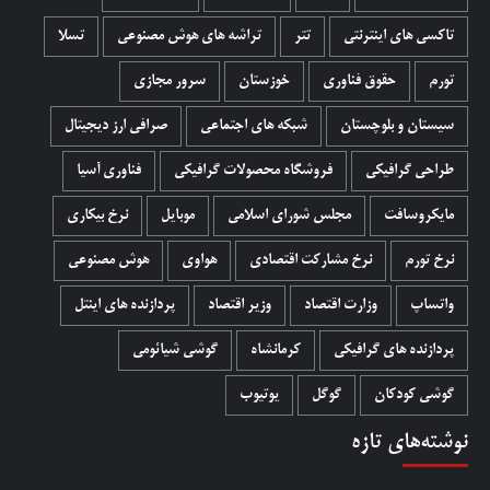
تاکسی های اینترنتی
تتر
تراشه های هوش مصنوعی
تسلا
تورم
حقوق فناوری
خوزستان
سرور مجازی
سیستان و بلوچستان
شبکه های اجتماعی
صرافی ارز دیجیتال
طراحی گرافیکی
فروشگاه محصولات گرافيکی
فناوری آسیا
مایکروسافت
مجلس شورای اسلامی
موبایل
نرخ بیکاری
نرخ تورم
نرخ مشارکت اقتصادی
هواوی
هوش مصنوعی
واتساپ
وزارت اقتصاد
وزیر اقتصاد
پردازنده های اینتل
پردازنده های گرافیکی
کرمانشاه
گوشی شیائومی
گوشی کودکان
گوگل
یوتیوب
نوشته‌های تازه