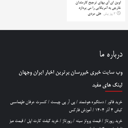
اوپن ای آی بهای ترجیح کارمندان
خارجی به آمریکایی را می پردازد
3 روز پیش
علی مردی
درباره ما
وب سایت خبری
خبررسان
برترین اخبار ایران وجهان
لینک های مفید
خرید فالور
/
دستگیره هوشمند
/
پی آر پی چیست
/
کنسرت عرفان طهماسبی
کیش 4 آذر 1404
/
آموزش فارکس
خرید رپورتاژ
/
قیمت پروتز سینه
/
رپورتاژ
/
خرید گیفت کارت اپل
/
قیمت میز