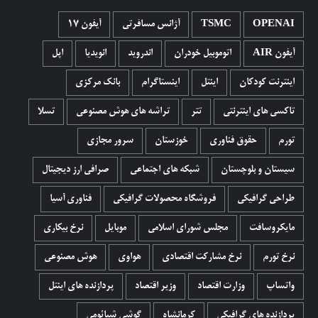
OPENAI
TSMC
آژانس مسافرتی
آیفون 17
آیفون AIR
اتوموبیل خودران
اندروید
انویدیا
اپل
اینترنت کودکان
اینتل
اینستاگرام
بانک مرکزی
تاکسی های اینترنتی
تتر
تراشه های هوش مصنوعی
تسلا
تورم
حقوق فناوری
خوزستان
سرور مجازی
سیستان و بلوچستان
شبکه های اجتماعی
صرافی ارز دیجیتال
طراحی گرافیکی
فروشگاه محصولات گرافيکی
فناوری آسیا
مایکروسافت
مجلس شورای اسلامی
موبایل
نرخ بیکاری
نرخ تورم
نرخ مشارکت اقتصادی
هواوی
هوش مصنوعی
واتساپ
وزارت اقتصاد
وزیر اقتصاد
پردازنده های اینتل
پردازنده های گرافیکی
کرمانشاه
گوشی شیائومی