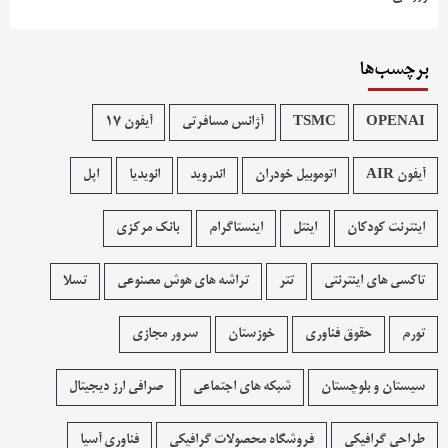
برچسب‌ها
OPENAI
TSMC
آژانس مسافرتی
آیفون 17
آیفون AIR
اتوموبیل خودران
اندروید
انویدیا
اپل
اینترنت کودکان
اینتل
اینستاگرام
بانک مرکزی
تاکسی های اینترنتی
تتر
تراشه های هوش مصنوعی
تسلا
تورم
حقوق فناوری
خوزستان
سرور مجازی
سیستان و بلوچستان
شبکه های اجتماعی
صرافی ارز دیجیتال
طراحی گرافیکی
فروشگاه محصولات گرافيکی
فناوری آسیا