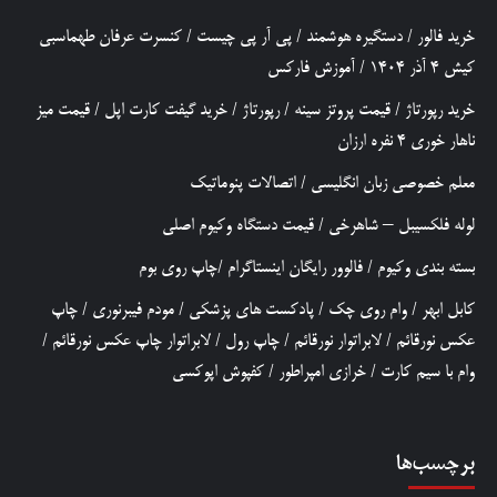
خرید فالور
/
دستگیره هوشمند
/
پی آر پی چیست
/
کنسرت عرفان طهماسبی
کیش 4 آذر 1404
/
آموزش فارکس
خرید رپورتاژ
/
قیمت پروتز سینه
/
رپورتاژ
/
خرید گیفت کارت اپل
/
قیمت میز
ناهار خوری 4 نفره ارزان
معلم خصوصی زبان انگلیسی
/
اتصالات پنوماتیک
لوله فلکسیبل – شاهرخی
/
قیمت دستگاه وکیوم اصلی
بسته بندی وکیوم
/
فالوور رایگان اینستاگرام
/
چاپ روی بوم
کابل ابهر
/
وام روی چک
/
پادکست های پزشکی
/
مودم فیبرنوری
/
چاپ
عکس نورقائم
/
لابراتوار نورقائم
/
چاپ رول
/
لابراتوار چاپ عکس نورقائم
/
وام با سیم کارت
/
خرازی امپراطور
/
کفپوش اپوکسی
برچسب‌ها