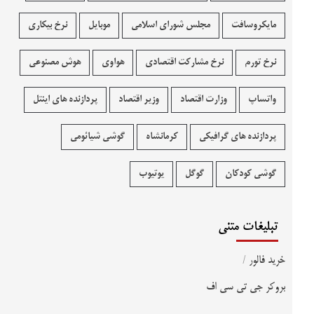
مایکروسافت
مجلس شورای اسلامی
موبایل
نرخ بیکاری
نرخ تورم
نرخ مشارکت اقتصادی
هواوی
هوش مصنوعی
واتساپ
وزارت اقتصاد
وزیر اقتصاد
پردازنده های اینتل
پردازنده های گرافیکی
کرمانشاه
گوشی شیائومی
گوشی کودکان
گوگل
یوتیوب
تبلیغات متنی
خرید فالور
/
بروکر جی تی سی اف