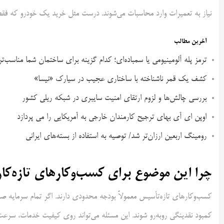
نیاز به تعمیرات وارد محاسبات می‌شوند. درست مثل خرید یک خودرو که فقط
آخرین مطالب
ترمز پله آلومینیومی یا سمباده‌ای؛ کدام گزینه برای ساختمان شما مناسب‌ت
کشف یک قمر ناشناخته با ساختاری عجیب در سیارک «نیسا»
بررسی چالش‌ها و لزوم ارتقای امنیت سایبری در شبکه ریلی کشور
اوپن ای آی بهای ترجیح کارمندان خارجی به آمریکایی را می پردازد
رومینگ اربعین ارزان‌تر شد/ توصیه به استفاده از بسته‌های ایرانی
چرا این موضوع برای کسب‌وکارهای تازه‌کا
کسب‌وکارهای تازه‌تأسیس معمولاً بودجه محدودی دارند. اگر تمام سرمایه صر
کمبود نقدینگی روبه‌رو شوند. این مسئله می‌تواند روی کیفیت خدمات، سرعت 