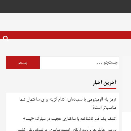
آخرین اخبار
ترمز پله آلومینیومی یا سمباده‌ای؛ کدام گزینه برای ساختمان شما
مناسب‌تر است؟
کشف یک قمر ناشناخته با ساختاری عجیب در سیارک «نیسا»
بررسی چالش‌ها و لزوم ارتقای امنیت سایبری در شبکه ریلی کشور