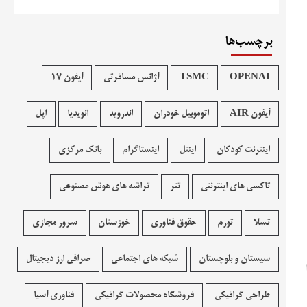
برچسب‌ها
OPENAI
TSMC
آژانس مسافرتی
آیفون 17
آیفون AIR
اتوموبیل خودران
اندروید
انویدیا
اپل
اینترنت کودکان
اینتل
اینستاگرام
بانک مرکزی
تاکسی های اینترنتی
تتر
تراشه های هوش مصنوعی
تسلا
تورم
حقوق فناوری
خوزستان
سرور مجازی
سیستان و بلوچستان
شبکه های اجتماعی
صرافی ارز دیجیتال
طراحی گرافیکی
فروشگاه محصولات گرافيکی
فناوری آسیا