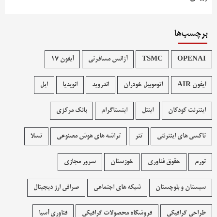
برچسب‌ها
OPENAI
TSMC
آژانس مسافرتی
آیفون 17
آیفون AIR
اتوموبیل خودران
اندروید
انویدیا
اپل
اینترنت کودکان
اینتل
اینستاگرام
بانک مرکزی
تاکسی های اینترنتی
تتر
تراشه های هوش مصنوعی
تسلا
تورم
حقوق فناوری
خوزستان
سرور مجازی
سیستان و بلوچستان
شبکه های اجتماعی
صرافی ارز دیجیتال
طراحی گرافیکی
فروشگاه محصولات گرافيکی
فناوری آسیا