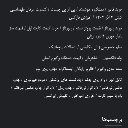
خرید فالور
/
دستگیره هوشمند
/
پی آر پی چیست
/
کنسرت عرفان طهماسبی
کیش 4 آذر 1404
/
آموزش فارکس
خرید رپورتاژ
/
قیمت پروتز سینه
/
رپورتاژ
/
خرید گیفت کارت اپل
/
قیمت میز
ناهار خوری 4 نفره ارزان
معلم خصوصی زبان انگلیسی
/
اتصالات پنوماتیک
لوله فلکسیبل – شاهرخی
/
قیمت دستگاه وکیوم اصلی
بسته بندی وکیوم
/
فالوور رایگان اینستاگرام
/
چاپ روی بوم
کابل ابهر
/
وام روی چک
/
پادکست های پزشکی
/
مودم فیبرنوری
/
چاپ
عکس نورقائم
/
لابراتوار نورقائم
/
چاپ رول
/
لابراتوار چاپ عکس نورقائم
/
وام با سیم کارت
/
خرازی امپراطور
/
کفپوش اپوکسی
برچسب‌ها