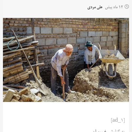
12 ماه پیش
علی مردی
[ad_1]