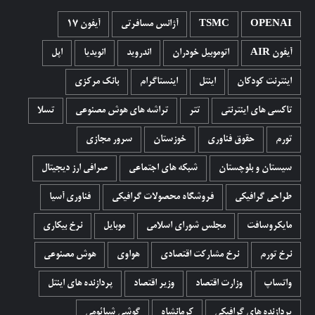
OPENAI
TSMC
آژانس مسافرتی
آیفون 17
آیفون AIR
اتوموبیل خودران
اندروید
انویدیا
اپل
اینترنت کودکان
اینتل
اینستاگرام
بانک مرکزی
تاکسی های اینترنتی
تتر
تراشه های هوش مصنوعی
تسلا
تورم
حقوق فناوری
خوزستان
سرور مجازی
سیستان و بلوچستان
شبکه های اجتماعی
صرافی ارز دیجیتال
طراحی گرافیکی
فروشگاه محصولات گرافيکی
فناوری آسیا
مایکروسافت
مجلس شورای اسلامی
موبایل
نرخ بیکاری
نرخ تورم
نرخ مشارکت اقتصادی
هواوی
هوش مصنوعی
واتساپ
وزارت اقتصاد
وزیر اقتصاد
پردازنده های اینتل
پردازنده های گرافیکی
کرمانشاه
گوشی شیائومی