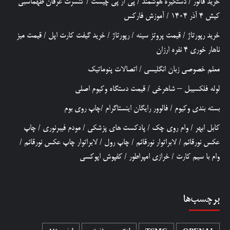
خرید فالور
/
دستگیره هوشمند
/
پی آر پی چیست
/
کنسرت عرفان طهماسبی
کیش 4 آذر 1404
/
آموزش فارکس
خرید رپورتاژ
/
قیمت پروتز سینه
/
رپورتاژ
/
خرید گیفت کارت اپل
/
قیمت میز
ناهار خوری 4 نفره ارزان
معلم خصوصی زبان انگلیسی
/
اتصالات پنوماتیک
لوله فلکسیبل – شاهرخی
/
قیمت دستگاه وکیوم اصلی
بسته بندی وکیوم
/
فالوور رایگان اینستاگرام
/
چاپ روی بوم
کابل ابهر
/
وام روی چک
/
پادکست های پزشکی
/
مودم فیبرنوری
/
چاپ
عکس نورقائم
/
لابراتوار نورقائم
/
چاپ رول
/
لابراتوار چاپ عکس نورقائم
/
وام با سیم کارت
/
خرازی امپراطور
/
کفپوش اپوکسی
برچسب‌ها