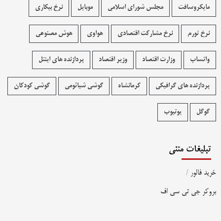
مایکروسافت
مجلس شورای اسلامی
موبایل
نرخ بیکاری
نرخ تورم
نرخ مشارکت اقتصادی
هواوی
هوش مصنوعی
واتساپ
وزارت اقتصاد
وزیر اقتصاد
پردازنده های اینتل
پردازنده های گرافیکی
کرمانشاه
گوشی شیائومی
گوشی کودکان
گوگل
یوتیوب
تبلیغات متنی
خرید فالور
/
بروکر جی تی سی اف