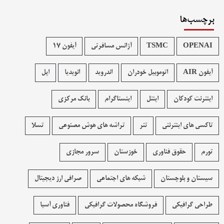
برچسب‌ها
OPENAI
TSMC
آژانس مسافرتی
آیفون 17
آیفون AIR
اتوموبیل خودران
اندروید
انویدیا
اپل
اینترنت کودکان
اینتل
اینستاگرام
بانک مرکزی
تاکسی های اینترنتی
تتر
تراشه های هوش مصنوعی
تسلا
تورم
حقوق فناوری
خوزستان
سرور مجازی
سیستان و بلوچستان
شبکه های اجتماعی
صرافی ارز دیجیتال
طراحی گرافیکی
فروشگاه محصولات گرافيکی
فناوری آسیا