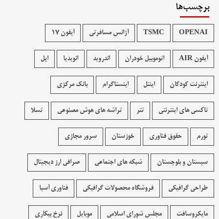
برچسب‌ها
OPENAI
TSMC
آژانس مسافرتی
آیفون 17
آیفون AIR
اتوموبیل خودران
اندروید
انویدیا
اپل
اینترنت کودکان
اینتل
اینستاگرام
بانک مرکزی
تاکسی های اینترنتی
تتر
تراشه های هوش مصنوعی
تسلا
تورم
حقوق فناوری
خوزستان
سرور مجازی
سیستان و بلوچستان
شبکه های اجتماعی
صرافی ارز دیجیتال
طراحی گرافیکی
فروشگاه محصولات گرافيکی
فناوری آسیا
مایکروسافت
مجلس شورای اسلامی
موبایل
نرخ بیکاری