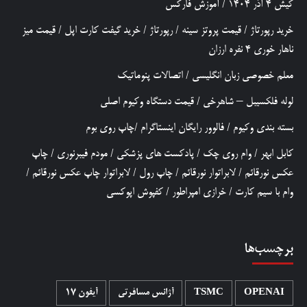
کیش 4 آذر 1404
/
آموزش فارکس
خرید رپورتاژ
/
قیمت پروتز سینه
/
رپورتاژ
/
خرید گیفت کارت اپل
/
قیمت میز
ناهار خوری 4 نفره ارزان
معلم خصوصی زبان انگلیسی
/
اتصالات پنوماتیک
لوله فلکسیبل – شاهرخی
/
قیمت دستگاه وکیوم اصلی
بسته بندی وکیوم
/
فالوور رایگان اینستاگرام
/
چاپ روی بوم
کابل ابهر
/
وام روی چک
/
پادکست های پزشکی
/
مودم فیبرنوری
/
چاپ
عکس نورقائم
/
لابراتوار نورقائم
/
چاپ رول
/
لابراتوار چاپ عکس نورقائم
/
وام با سیم کارت
/
خرازی امپراطور
/
کفپوش اپوکسی
برچسب‌ها
OPENAI
TSMC
آژانس مسافرتی
آیفون 17