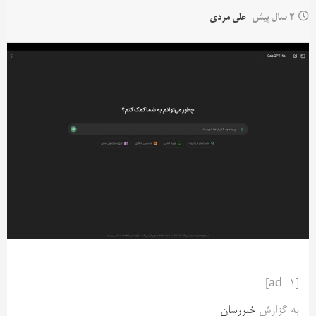
2 سال پیش
علی مردی
[ad_1]
به گزارش
خبررسان