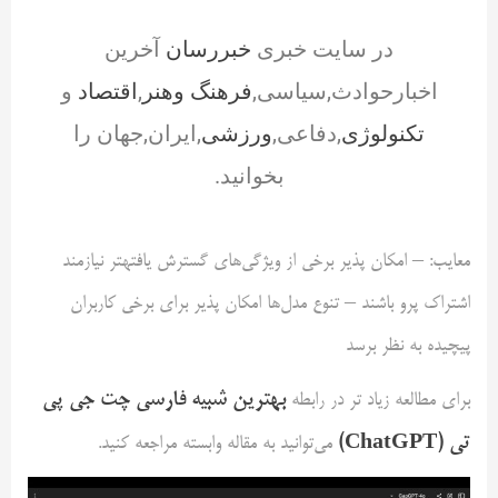
در سایت خبری
خبررسان
آخرین
اخبارحوادث,سیاسی,
فرهنگ وهنر
,
اقتصاد
و
تکنولوژی
,دفاعی,
ورزشی
,ایران,جهان را
بخوانید.
معایب: – امکان پذیر برخی از ویژگی‌های گسترش یافتهتر نیازمند
اشتراک پرو باشند – تنوع مدل‌ها امکان پذیر برای برخی کاربران
پیچیده به نظر برسد
بهترین شبیه فارسی چت جی پی
برای مطالعه زیاد تر در رابطه
تی (ChatGPT)
می‌توانید به مقاله وابسته مراجعه کنید.