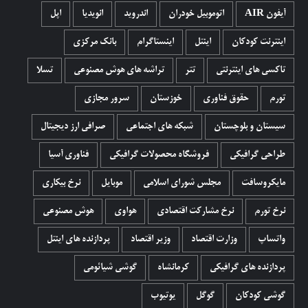
آیفون AIR
اتوموبیل خودران
اندروید
انویدیا
اپل
اینترنت کودکان
اینتل
اینستاگرام
بانک مرکزی
تاکسی های اینترنتی
تتر
تراشه های هوش مصنوعی
تسلا
تورم
حقوق فناوری
خوزستان
سرور مجازی
سیستان و بلوچستان
شبکه های اجتماعی
صرافی ارز دیجیتال
طراحی گرافیکی
فروشگاه محصولات گرافيکی
فناوری آسیا
مایکروسافت
مجلس شورای اسلامی
موبایل
نرخ بیکاری
نرخ تورم
نرخ مشارکت اقتصادی
هواوی
هوش مصنوعی
واتساپ
وزارت اقتصاد
وزیر اقتصاد
پردازنده های اینتل
پردازنده های گرافیکی
کرمانشاه
گوشی شیائومی
گوشی کودکان
گوگل
یوتیوب