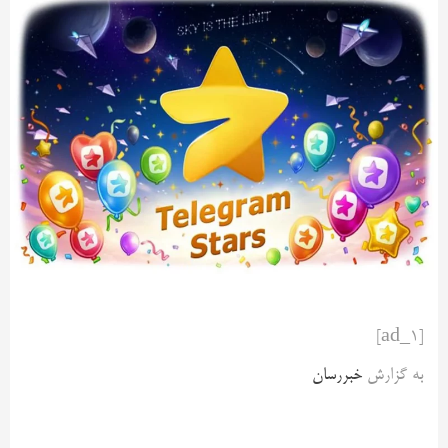
[ad_1]
به گزارش
خبررسان