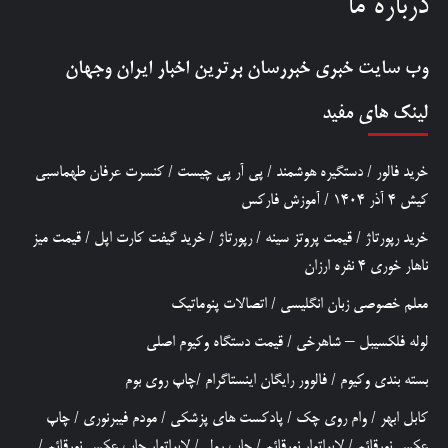
درباره ما
وب سایت خبری
خبررسان
برترین اخبار ایران وجهان
لینک های مفید
خرید فالور
/
دستگیره هوشمند
/
پی آر پی چیست
/
کنسرت عرفان طهماسبی
کیش 4 آذر 1404
/
آموزش فارکس
خرید رپورتاژ
/
قیمت پروتز سینه
/
رپورتاژ
/
خرید گیفت کارت اپل
/
قیمت میز
ناهار خوری 4 نفره ارزان
معلم خصوصی زبان انگلیسی
/
اتصالات پنوماتیک
لوله فلکسیبل – شاهرخی
/
قیمت دستگاه وکیوم اصلی
بسته بندی وکیوم
/
فالوور رایگان اینستاگرام
/
چاپ روی بوم
کابل ابهر
/
وام روی چک
/
پادکست های پزشکی
/
مودم فیبرنوری
/
چاپ
عکس نورقائم
/
لابراتوار نورقائم
/
چاپ رول
/
لابراتوار چاپ عکس نورقائم
/