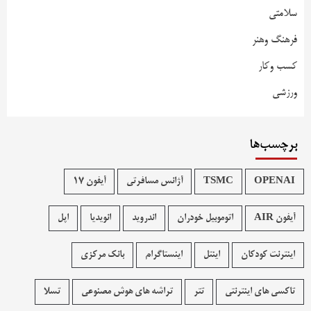
سلامتی
فرهنگ وهنر
کسب وکار
ورزشی
برچسب‌ها
OPENAI
TSMC
آژانس مسافرتی
آیفون 17
آیفون AIR
اتوموبیل خودران
اندروید
انویدیا
اپل
اینترنت کودکان
اینتل
اینستاگرام
بانک مرکزی
تاکسی های اینترنتی
تتر
تراشه های هوش مصنوعی
تسلا