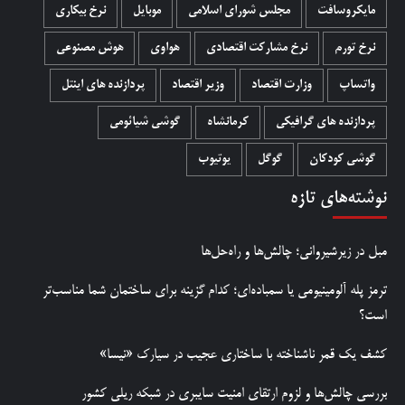
مایکروسافت
مجلس شورای اسلامی
موبایل
نرخ بیکاری
نرخ تورم
نرخ مشارکت اقتصادی
هواوی
هوش مصنوعی
واتساپ
وزارت اقتصاد
وزیر اقتصاد
پردازنده های اینتل
پردازنده های گرافیکی
کرمانشاه
گوشی شیائومی
گوشی کودکان
گوگل
یوتیوب
نوشته‌های تازه
مبل در زیرشیروانی؛ چالش‌ها و راه‌حل‌ها
ترمز پله آلومینیومی یا سمباده‌ای؛ کدام گزینه برای ساختمان شما مناسب‌تر
است؟
کشف یک قمر ناشناخته با ساختاری عجیب در سیارک «نیسا»
بررسی چالش‌ها و لزوم ارتقای امنیت سایبری در شبکه ریلی کشور