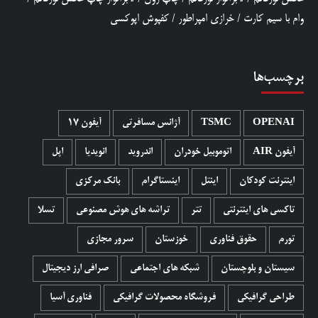
وام با سیم کارت
/
خرازی امپراطور
/
کفپوش اپوکسی
برچسب‌ها
OPENAI
TSMC
آژانس مسافرتی
آیفون 17
آیفون AIR
اتوموبیل خودران
اندروید
انویدیا
اپل
اینترنت کودکان
اینتل
اینستاگرام
بانک مرکزی
تاکسی های اینترنتی
تتر
تراشه های هوش مصنوعی
تسلا
تورم
حقوق فناوری
خوزستان
سرور مجازی
سیستان و بلوچستان
شبکه های اجتماعی
صرافی ارز دیجیتال
طراحی گرافیکی
فروشگاه محصولات گرافيکی
فناوری آسیا