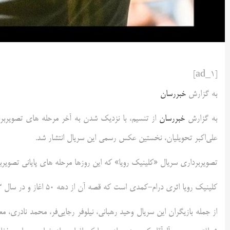
[ad_1]
به گزارش
خبررسان
به گزارش
خبررسان
از تنسیم، با نزدیک شدن به آخر مرحله های تصویربردا
علی‌اکبر تحویلیان، نخستین عکس رسمی این سریال انتشار شد.
تصویربرداری سریال «کلینیک رویا» که این روزها مرحله های پایانی تصویرب
کلینیک رویا اثری درام-کمدی است که قصه آن از دهه 50 اغاز و در سال 1403 به آخر می‌رسد.
از جمله بازیگران این سریال وحید رهبانی، نیلوفر رجایی‌فر، محمد نادری، مع