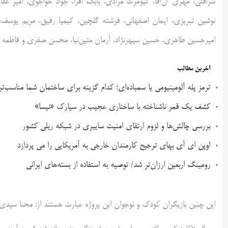
شرافتی، مهری آل‌آقا، کیومرث مرادی، بابک افرا، جواد خواجوی، امیر 
نوشین تبریزی، ایمان اصفهانی، فرشته گلچین، کیمیا رفیق، مریم یوسف،
امیرحسین طاهری، حسین سپهرنژاد، آرمان متین‌نیا، محسن صفری و فاطمه ب
آخرین مطالب
ترمز پله آلومینیومی یا سمباده‌ای؛ کدام گزینه برای ساختمان شما مناسب‌ت
کشف یک قمر ناشناخته با ساختاری عجیب در سیارک «نیسا»
بررسی چالش‌ها و لزوم ارتقای امنیت سایبری در شبکه ریلی کشور
اوپن ای آی بهای ترجیح کارمندان خارجی به آمریکایی را می پردازد
رومینگ اربعین ارزان‌تر شد/ توصیه به استفاده از بسته‌های ایرانی
این چنین بازیگران کودک و نوجوان این پروژه عبارت هستند از: محنا سیدی،