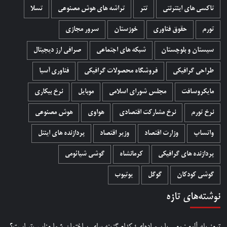
تاکسی های اینترنتی
تتر
تراشه های هوش مصنوعی
تسلا
تورم
حقوق فناوری
خوزستان
سرور مجازی
سیستان و بلوچستان
شبکه های اجتماعی
صرافی ارز دیجیتال
طراحی گرافیکی
فروشگاه محصولات گرافيکی
فناوری آسیا
مایکروسافت
مجلس شورای اسلامی
موبایل
نرخ بیکاری
نرخ تورم
نرخ مشارکت اقتصادی
هواوی
هوش مصنوعی
واتساپ
وزارت اقتصاد
وزیر اقتصاد
پردازنده های اینتل
پردازنده های گرافیکی
کرمانشاه
گوشی شیائومی
گوشی کودکان
گوگل
یوتیوب
نوشته‌های تازه
ترمز پله آلومینیومی یا سمباده‌ای؛ کدام گزینه برای ساختمان شما مناسب‌تر است؟