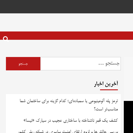
آخرین اخبار
ترمز پله آلومینیومی یا سمباده‌ای؛ کدام گزینه برای ساختمان شما
مناسب‌تر است؟
کشف یک قمر ناشناخته با ساختاری عجیب در سیارک «نیسا»
بررسی چالش‌ها و لزوم ارتقای امنیت سایبری در شبکه ریلی کشور