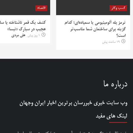
کسب وکار
اقتصاد
ترمز پله آلومینیومی یا سمباده‌ای؛ کدام
کشف یک قمر ناشناخته با سا
گزینه برای ساختمان شما مناسب‌تر
عجیب در سیارک «نیسا»
است؟
1 روز پیش
علی مردی
19 ساعت پیش
درباره ما
وب سایت خبری
خبررسان
برترین اخبار ایران وجهان
لینک های مفید