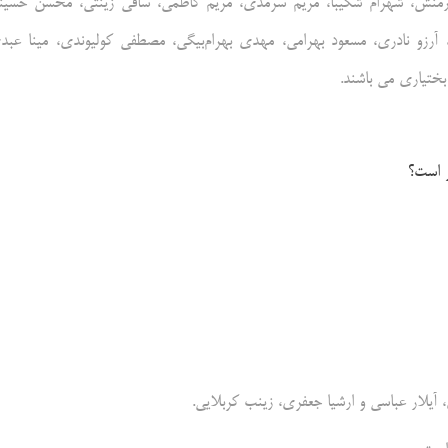
غفارمنش، شهرام شکیبا، مریم سرمدی، مریم کاظمی، ساقی زینتی، محسن حسین
 آرزو نادری، مسعود بهرامی، مهدی بهرام‌بیگی، مصطفی کولیوندی، مینا عبد
ختیاری می باشند.
ر است؟
 آیلار عباسی و ارشیا جعفری، زینب کربلایی.