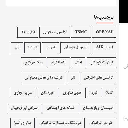
برچسب‌ها
OPENAI
TSMC
آژانس مسافرتی
آیفون 17
آیفون AIR
اتوموبیل خودران
اندروید
انویدیا
اپل
اینترنت کودکان
اینتل
اینستاگرام
بانک مرکزی
گی
تاکسی های اینترنتی
تتر
تراشه های هوش مصنوعی
تسلا
تورم
حقوق فناوری
خوزستان
سرور مجازی
سیستان و بلوچستان
شبکه های اجتماعی
صرافی ارز دیجیتال
با
طراحی گرافیکی
فروشگاه محصولات گرافيکی
فناوری آسیا