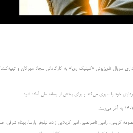
ری سریال تلویزیونی «کلینیک رویا» به کارگردانی سجاد مهرگان و تهیه‌کنند
رداری خود را سپری می‌کند و برای پخش از رسانه ملی آماده شود.
صومه کریمی، رامین ناصرنصیر، امیر کربلایی زاده، نیلوفر پارسا، بهنام شرفی، صه