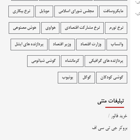
ی،
مایکروسافت
مجلس شورای اسلامی
موبایل
نرخ بیکاری
ی،
نرخ تورم
نرخ مشارکت اقتصادی
هواوی
هوش مصنوعی
واتساپ
وزارت اقتصاد
وزیر اقتصاد
پردازنده های اینتل
پردازنده های گرافیکی
کرمانشاه
گوشی شیائومی
گوشی کودکان
گوگل
یوتیوب
تبلیغات متنی
خرید فالور
/
بروکر جی تی سی اف