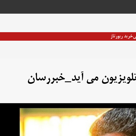
ی
خرید رپورتاژ
 تلویزیون می آید_خبررسان