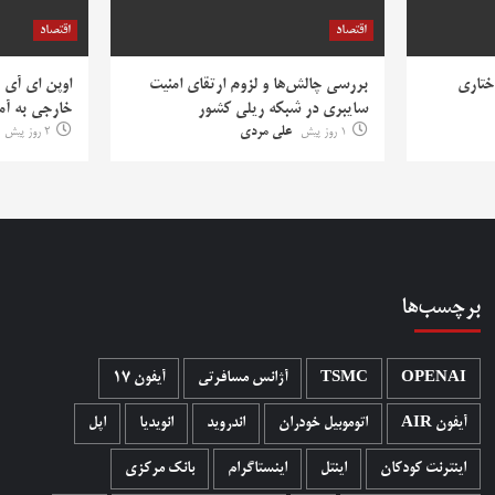
اقتصاد
اقتصاد
ختاری
بررسی چالش‌ها و لزوم ارتقای امنیت
اوپن ای آی 
سایبری در شبکه ریلی کشور
خارجی به آمر
1 روز پیش
علی مردی
2 روز پیش
برچسب‌ها
OPENAI
TSMC
آژانس مسافرتی
آیفون 17
آیفون AIR
اتوموبیل خودران
اندروید
انویدیا
اپل
اینترنت کودکان
اینتل
اینستاگرام
بانک مرکزی