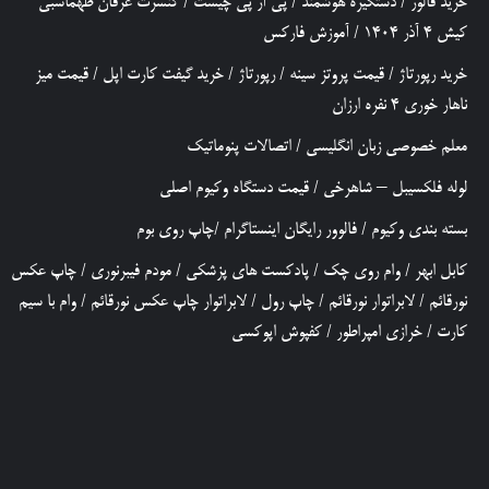
خرید فالور
/
دستگیره هوشمند
/
پی آر پی چیست
/
کنسرت عرفان طهماسبی
کیش 4 آذر 1404
/
آموزش فارکس
خرید رپورتاژ
/
قیمت پروتز سینه
/
رپورتاژ
/
خرید گیفت کارت اپل
/
قیمت میز
ناهار خوری 4 نفره ارزان
معلم خصوصی زبان انگلیسی
/
اتصالات پنوماتیک
لوله فلکسیبل – شاهرخی
/
قیمت دستگاه وکیوم اصلی
بسته بندی وکیوم
/
فالوور رایگان اینستاگرام
/
چاپ روی بوم
کابل ابهر
/
وام روی چک
/
پادکست های پزشکی
/
مودم فیبرنوری
/
چاپ عکس
نورقائم
/
لابراتوار نورقائم
/
چاپ رول
/
لابراتوار چاپ عکس نورقائم
/
وام با سیم
کارت
/
خرازی امپراطور
/
کفپوش اپوکسی