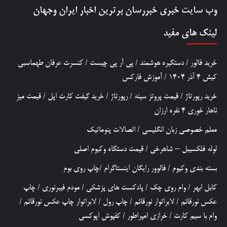
وب سایت خبری
خبررسان
برترین اخبار ایران وجهان
لینک های مفید
خرید فالور
/
دستگیره هوشمند
/
پی آر پی چیست
/
کنسرت عرفان طهماسبی
کیش 4 آذر 1404
/
آموزش فارکس
خرید رپورتاژ
/
قیمت پروتز سینه
/
رپورتاژ
/
خرید گیفت کارت اپل
/
قیمت میز
ناهار خوری 4 نفره ارزان
معلم خصوصی زبان انگلیسی
/
اتصالات پنوماتیک
لوله فلکسیبل – شاهرخی
/
قیمت دستگاه وکیوم اصلی
بسته بندی وکیوم
/
فالوور رایگان اینستاگرام
/
چاپ روی بوم
کابل ابهر
/
وام روی چک
/
پادکست های پزشکی
/
مودم فیبرنوری
/
چاپ
عکس نورقائم
/
لابراتوار نورقائم
/
چاپ رول
/
لابراتوار چاپ عکس نورقائم
/
وام با سیم کارت
/
خرازی امپراطور
/
کفپوش اپوکسی