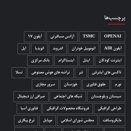
برچسب‌ها
OPENAI
TSMC
آژانس مسافرتی
آیفون 17
آیفون AIR
اتوموبیل خودران
اندروید
انویدیا
اپل
اینترنت کودکان
اینتل
اینستاگرام
بانک مرکزی
تاکسی های اینترنتی
تتر
تراشه های هوش مصنوعی
تسلا
تورم
حقوق فناوری
خوزستان
سرور مجازی
سیستان و بلوچستان
شبکه های اجتماعی
صرافی ارز دیجیتال
طراحی گرافیکی
فروشگاه محصولات گرافيکی
فناوری آسیا
مایکروسافت
مجلس شورای اسلامی
موبایل
نرخ بیکاری