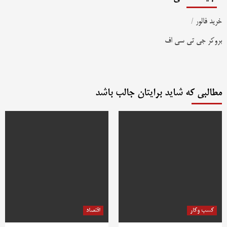
خرید فالور
/
بروکر جی تی سی اف
مطالبی که شاید برایتان جالب باشد
کسب وکار
اقتصاد