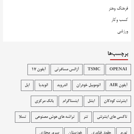
فرهنگ وهنر
کسب وکار
ورزشی
برچسب‌ها
OPENAI
TSMC
آژانس مسافرتی
آیفون 17
آیفون AIR
اتوموبیل خودران
اندروید
انویدیا
اپل
اینترنت کودکان
اینتل
اینستاگرام
بانک مرکزی
تاکسی های اینترنتی
تتر
تراشه های هوش مصنوعی
تسلا
تورم
حقوق فناوری
خوزستان
سرور مجازی