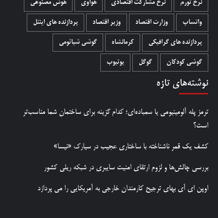
نرخ تورم
نرخ مشارکت اقتصادی
هواوی
هوش مصنوعی
واتساپ
وزارت اقتصاد
وزیر اقتصاد
پردازنده های اینتل
پردازنده های گرافیکی
کرمانشاه
گوشی شیائومی
گوشی کودکان
گوگل
یوتیوب
نوشته‌های تازه
ترمز پله آلومینیومی یا سمباده‌ای؛ کدام گزینه برای ساختمان شما مناسب‌تر
است؟
کشف یک قمر ناشناخته با ساختاری عجیب در سیارک «نیسا»
بررسی چالش‌ها و لزوم ارتقای امنیت سایبری در شبکه ریلی کشور
اوپن ای آی بهای ترجیح کارمندان خارجی به آمریکایی را می پردازد