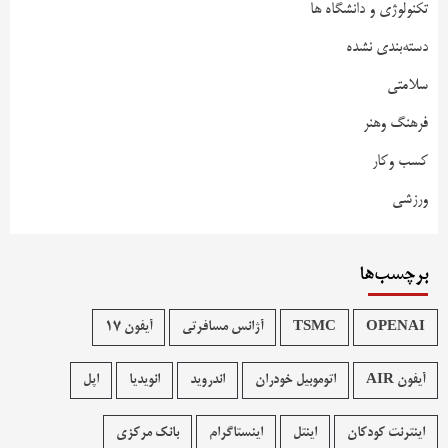
تکنولوژی و دانشگاه ها
دسته‌بندی نشده
سلامتی
فرهنگ وهنر
کسب وکار
ورزشی
برچسب‌ها
OPENAI
TSMC
آژانس مسافرتی
آیفون 17
آیفون AIR
اتوموبیل خودران
اندروید
انویدیا
اپل
اینترنت کودکان
اینتل
اینستاگرام
بانک مرکزی