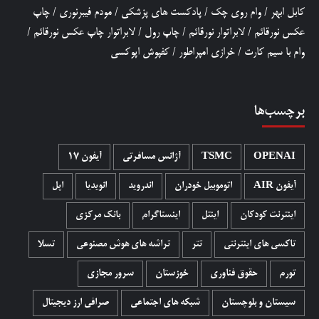
کابل ابهر
/
وام روی چک
/
پادکست های پزشکی
/
مودم فیبرنوری
/
چاپ
عکس نورقائم
/
لابراتوار نورقائم
/
چاپ رول
/
لابراتوار چاپ عکس نورقائم
/
وام با سیم کارت
/
خرازی امپراطور
/
کفپوش اپوکسی
برچسب‌ها
OPENAI
TSMC
آژانس مسافرتی
آیفون 17
آیفون AIR
اتوموبیل خودران
اندروید
انویدیا
اپل
اینترنت کودکان
اینتل
اینستاگرام
بانک مرکزی
تاکسی های اینترنتی
تتر
تراشه های هوش مصنوعی
تسلا
تورم
حقوق فناوری
خوزستان
سرور مجازی
سیستان و بلوچستان
شبکه های اجتماعی
صرافی ارز دیجیتال