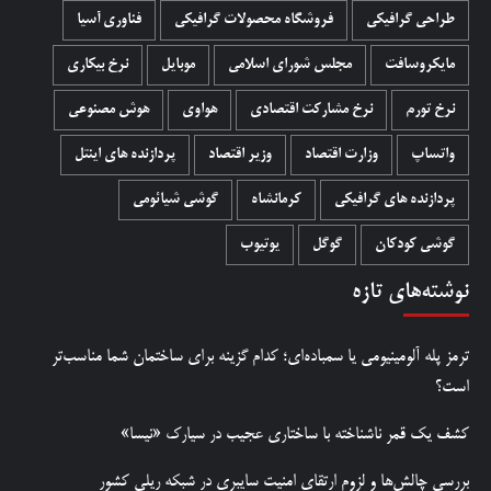
طراحی گرافیکی
فروشگاه محصولات گرافيکی
فناوری آسیا
مایکروسافت
مجلس شورای اسلامی
موبایل
نرخ بیکاری
نرخ تورم
نرخ مشارکت اقتصادی
هواوی
هوش مصنوعی
واتساپ
وزارت اقتصاد
وزیر اقتصاد
پردازنده های اینتل
پردازنده های گرافیکی
کرمانشاه
گوشی شیائومی
گوشی کودکان
گوگل
یوتیوب
نوشته‌های تازه
ترمز پله آلومینیومی یا سمباده‌ای؛ کدام گزینه برای ساختمان شما مناسب‌تر
است؟
کشف یک قمر ناشناخته با ساختاری عجیب در سیارک «نیسا»
بررسی چالش‌ها و لزوم ارتقای امنیت سایبری در شبکه ریلی کشور