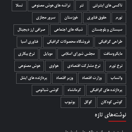
تاکسی های اینترنتی
تتر
تراشه های هوش مصنوعی
تسلا
تورم
حقوق فناوری
خوزستان
سرور مجازی
سیستان و بلوچستان
شبکه های اجتماعی
صرافی ارز دیجیتال
طراحی گرافیکی
فروشگاه محصولات گرافيکی
فناوری آسیا
مایکروسافت
مجلس شورای اسلامی
موبایل
نرخ بیکاری
نرخ تورم
نرخ مشارکت اقتصادی
هواوی
هوش مصنوعی
واتساپ
وزارت اقتصاد
وزیر اقتصاد
پردازنده های اینتل
پردازنده های گرافیکی
کرمانشاه
گوشی شیائومی
گوشی کودکان
گوگل
یوتیوب
نوشته‌های تازه