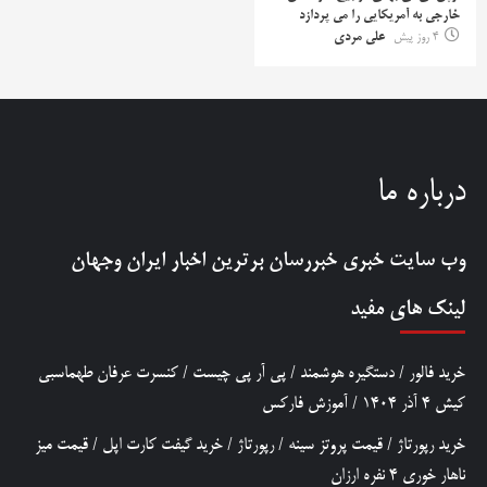
خارجی به آمریکایی را می پردازد
4 روز پیش
علی مردی
درباره ما
وب سایت خبری
خبررسان
برترین اخبار ایران وجهان
لینک های مفید
خرید فالور
/
دستگیره هوشمند
/
پی آر پی چیست
/
کنسرت عرفان طهماسبی
کیش 4 آذر 1404
/
آموزش فارکس
خرید رپورتاژ
/
قیمت پروتز سینه
/
رپورتاژ
/
خرید گیفت کارت اپل
/
قیمت میز
ناهار خوری 4 نفره ارزان