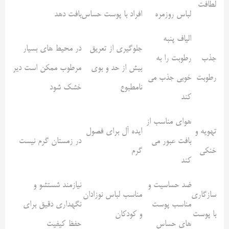
لطافت
لباس روزمره
افراد با پوست حساس
بافت دهد
الیاف پنبه
جلوگیری از تعریق
در محیط های بسیار
جذب
رطوبت را به
بیش از حد و بوی
مرطوب ممکن است دیر
رطوبت
خوبی جذب می
نامطبوع
خشک شود
کند
هوای مناسب از
تهویه و
ایده آل برای فصول
بافت عبور می
در زمستان گرم نیست
خنکی
گرم
کند
ضد حساسیت و
نیازمند شستشو و
سازگاری
مناسب لباس نوزادان
مناسب پوست
نگهداری دقیق برای
با پوست
و کودکان
های حساس
حفظ کیفیت