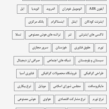
آیفون AIR
اتوموبیل خودران
اندروید
انویدیا
اپل
اینترنت کودکان
اینتل
اینستاگرام
بانک مرکزی
تاکسی های اینترنتی
تتر
تراشه های هوش مصنوعی
تسلا
تورم
حقوق فناوری
خوزستان
سرور مجازی
سیستان و بلوچستان
شبکه های اجتماعی
صرافی ارز دیجیتال
طراحی گرافیکی
فروشگاه محصولات گرافيکی
فناوری آسیا
مایکروسافت
مجلس شورای اسلامی
موبایل
نرخ بیکاری
نرخ تورم
نرخ مشارکت اقتصادی
هواوی
هوش مصنوعی