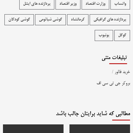
واتساپ
وزارت اقتصاد
وزیر اقتصاد
پردازنده های اینتل
پردازنده های گرافیکی
کرمانشاه
گوشی شیائومی
گوشی کودکان
گوگل
یوتیوب
تبلیغات متنی
خرید فالور
/
بروکر جی تی سی اف
مطالبی که شاید برایتان جالب باشد