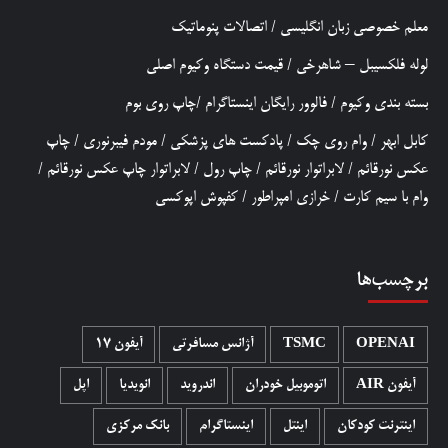
معلم خصوصی زبان انگلیسی
/
اتصالات پنوماتیک
لوله فلکسیبل – شاهرخی
/
قیمت دستگاه وکیوم اصلی
بسته بندی وکیوم
/
فالوور رایگان اینستاگرام
/
چاپ روی بوم
کابل ابهر
/
وام روی چک
/
پادکست های پزشکی
/
مودم فیبرنوری
/
چاپ
عکس نورقائم
/
لابراتوار نورقائم
/
چاپ رول
/
لابراتوار چاپ عکس نورقائم
/
وام با سیم کارت
/
خرازی امپراطور
/
کفپوش اپوکسی
برچسب‌ها
OPENAI
TSMC
آژانس مسافرتی
آیفون 17
آیفون AIR
اتوموبیل خودران
اندروید
انویدیا
اپل
اینترنت کودکان
اینتل
اینستاگرام
بانک مرکزی