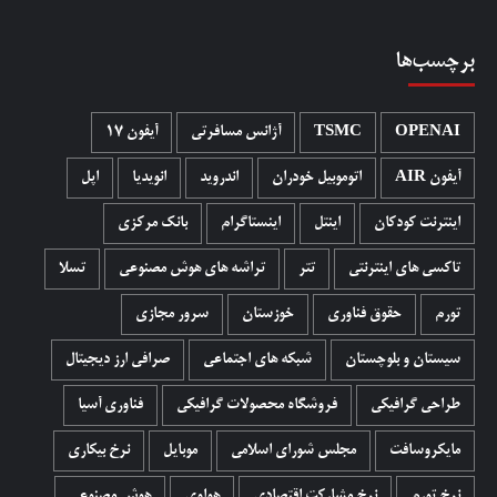
برچسب‌ها
OPENAI
TSMC
آژانس مسافرتی
آیفون 17
آیفون AIR
اتوموبیل خودران
اندروید
انویدیا
اپل
اینترنت کودکان
اینتل
اینستاگرام
بانک مرکزی
تاکسی های اینترنتی
تتر
تراشه های هوش مصنوعی
تسلا
تورم
حقوق فناوری
خوزستان
سرور مجازی
سیستان و بلوچستان
شبکه های اجتماعی
صرافی ارز دیجیتال
طراحی گرافیکی
فروشگاه محصولات گرافيکی
فناوری آسیا
مایکروسافت
مجلس شورای اسلامی
موبایل
نرخ بیکاری
نرخ تورم
نرخ مشارکت اقتصادی
هواوی
هوش مصنوعی