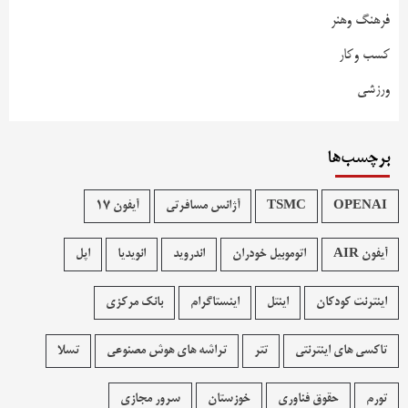
فرهنگ وهنر
کسب وکار
ورزشی
برچسب‌ها
OPENAI
TSMC
آژانس مسافرتی
آیفون 17
آیفون AIR
اتوموبیل خودران
اندروید
انویدیا
اپل
اینترنت کودکان
اینتل
اینستاگرام
بانک مرکزی
تاکسی های اینترنتی
تتر
تراشه های هوش مصنوعی
تسلا
تورم
حقوق فناوری
خوزستان
سرور مجازی