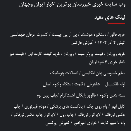
وب سایت خبری
خبررسان
برترین اخبار ایران وجهان
لینک های مفید
خرید فالور
/
دستگیره هوشمند
/
پی آر پی چیست
/
کنسرت عرفان طهماسبی
کیش 4 آذر 1404
/
آموزش فارکس
خرید رپورتاژ
/
قیمت پروتز سینه
/
رپورتاژ
/
خرید گیفت کارت اپل
/
قیمت میز
ناهار خوری 4 نفره ارزان
معلم خصوصی زبان انگلیسی
/
اتصالات پنوماتیک
لوله فلکسیبل – شاهرخی
/
قیمت دستگاه وکیوم اصلی
بسته بندی وکیوم
/
فالوور رایگان اینستاگرام
/
چاپ روی بوم
کابل ابهر
/
وام روی چک
/
پادکست های پزشکی
/
مودم فیبرنوری
/
چاپ
عکس نورقائم
/
لابراتوار نورقائم
/
چاپ رول
/
لابراتوار چاپ عکس نورقائم
/
وام با سیم کارت
/
خرازی امپراطور
/
کفپوش اپوکسی