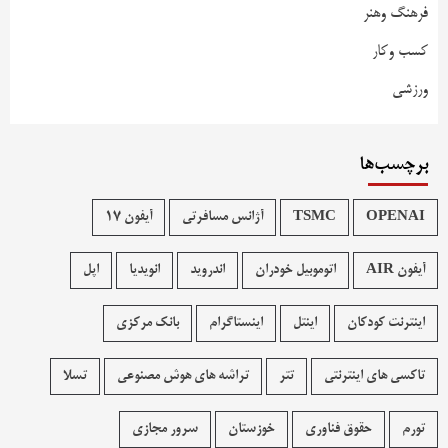
فرهنگ وهنر
کسب وکار
ورزشی
برچسب‌ها
OPENAI
TSMC
آژانس مسافرتی
آیفون 17
آیفون AIR
اتوموبیل خودران
اندروید
انویدیا
اپل
اینترنت کودکان
اینتل
اینستاگرام
بانک مرکزی
تاکسی های اینترنتی
تتر
تراشه های هوش مصنوعی
تسلا
تورم
حقوق فناوری
خوزستان
سرور مجازی