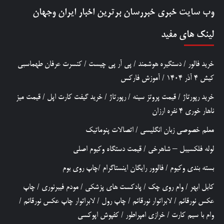
وب سایت خبری
خبررسان
برترین اخبار ایران وجهان
لینک های مفید
خرید فالور
/
دستگیره هوشمند
/
پی آر پی چیست
/
کنسرت عرفان طهماسبی
کیش 4 آذر 1404
/
آموزش فارکس
خرید رپورتاژ
/
قیمت پروتز سینه
/
رپورتاژ
/
خرید گیفت کارت اپل
/
قیمت میز
ناهار خوری 4 نفره ارزان
معلم خصوصی زبان انگلیسی
/
اتصالات پنوماتیک
لوله فلکسیبل – شاهرخی
/
قیمت دستگاه وکیوم اصلی
بسته بندی وکیوم
/
فالوور رایگان اینستاگرام
/
چاپ روی بوم
کابل ابهر
/
وام روی چک
/
پادکست های پزشکی
/
مودم فیبرنوری
/
چاپ
عکس نورقائم
/
لابراتوار نورقائم
/
چاپ رول
/
لابراتوار چاپ عکس نورقائم
/
وام با سیم کارت
/
خرازی امپراطور
/
کفپوش اپوکسی