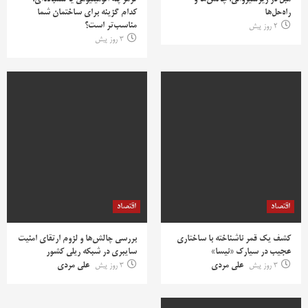
مبل در زیرشیروانی؛ چالش‌ها و
ترمز پله آلومینیومی یا سمباده‌ای؛
راه‌حل‌ها
کدام گزینه برای ساختمان شما
مناسب‌تر است؟
2 روز پیش
3 روز پیش
اقتصاد
اقتصاد
کشف یک قمر ناشناخته با ساختاری
بررسی چالش‌ها و لزوم ارتقای امنیت
عجیب در سیارک «نیسا»
سایبری در شبکه ریلی کشور
3 روز پیش
علی مردی
3 روز پیش
علی مردی