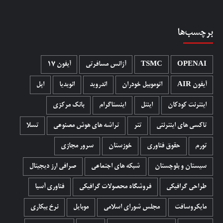
برچسب‌ها
OPENAI
TSMC
آژانس مسافرتی
آیفون 17
آیفون AIR
اتوموبیل خودران
اندروید
انویدیا
اپل
اینترنت کودکان
اینتل
اینستاگرام
بانک مرکزی
تاکسی های اینترنتی
تتر
تراشه های هوش مصنوعی
تسلا
تورم
حقوق فناوری
خوزستان
سرور مجازی
سیستان و بلوچستان
شبکه های اجتماعی
صرافی ارز دیجیتال
طراحی گرافیکی
فروشگاه محصولات گرافيکی
فناوری آسیا
مایکروسافت
مجلس شورای اسلامی
موبایل
نرخ بیکاری