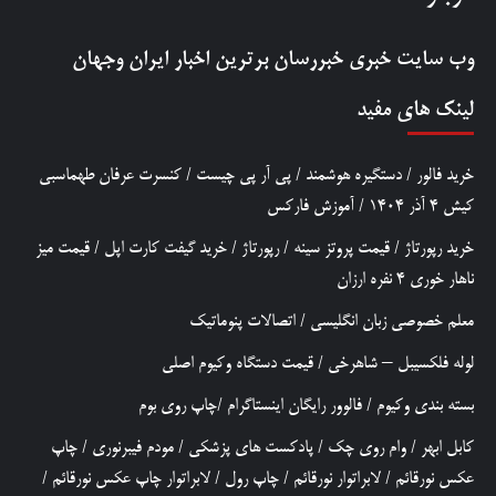
وب سایت خبری
خبررسان
برترین اخبار ایران وجهان
لینک های مفید
خرید فالور
/
دستگیره هوشمند
/
پی آر پی چیست
/
کنسرت عرفان طهماسبی
کیش 4 آذر 1404
/
آموزش فارکس
خرید رپورتاژ
/
قیمت پروتز سینه
/
رپورتاژ
/
خرید گیفت کارت اپل
/
قیمت میز
ناهار خوری 4 نفره ارزان
معلم خصوصی زبان انگلیسی
/
اتصالات پنوماتیک
لوله فلکسیبل – شاهرخی
/
قیمت دستگاه وکیوم اصلی
بسته بندی وکیوم
/
فالوور رایگان اینستاگرام
/
چاپ روی بوم
کابل ابهر
/
وام روی چک
/
پادکست های پزشکی
/
مودم فیبرنوری
/
چاپ
عکس نورقائم
/
لابراتوار نورقائم
/
چاپ رول
/
لابراتوار چاپ عکس نورقائم
/