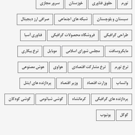
تورم
حقوق فناوری
خوزستان
سرور مجازی
سیستان و بلوچستان
شبکه های اجتماعی
صرافی ارز دیجیتال
طراحی گرافیکی
فروشگاه محصولات گرافيکی
فناوری آسیا
مایکروسافت
مجلس شورای اسلامی
موبایل
نرخ بیکاری
نرخ تورم
نرخ مشارکت اقتصادی
هواوی
هوش مصنوعی
واتساپ
وزارت اقتصاد
وزیر اقتصاد
پردازنده های اینتل
پردازنده های گرافیکی
کرمانشاه
گوشی شیائومی
گوشی کودکان
گوگل
یوتیوب