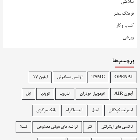
سلامتی
فرهنگ وهنر
کسب وکار
ورزشی
برچسب‌ها
OPENAI
TSMC
آژانس مسافرتی
آیفون 17
آیفون AIR
اتوموبیل خودران
اندروید
انویدیا
اپل
اینترنت کودکان
اینتل
اینستاگرام
بانک مرکزی
تاکسی های اینترنتی
تتر
تراشه های هوش مصنوعی
تسلا