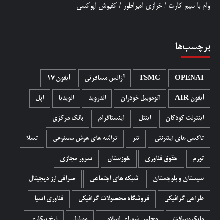
وام با سیم کارت
/
خرازی امپراطور
/
کفپوش اپوکسی
برچسب‌ها
OPENAI
TSMC
آژانس مسافرتی
آیفون 17
آیفون AIR
اتوموبیل خودران
اندروید
انویدیا
اپل
اینترنت کودکان
اینتل
اینستاگرام
بانک مرکزی
تاکسی های اینترنتی
تتر
تراشه های هوش مصنوعی
تسلا
تورم
حقوق فناوری
خوزستان
سرور مجازی
سیستان و بلوچستان
شبکه های اجتماعی
صرافی ارز دیجیتال
طراحی گرافیکی
فروشگاه محصولات گرافيکی
فناوری آسیا
مایکروسافت
مجلس شورای اسلامی
موبایل
نرخ بیکاری