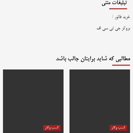
تبلیغات متنی
خرید فالور
/
بروکر جی تی سی اف
مطالبی که شاید برایتان جالب باشد
کسب وکار
کسب وکار