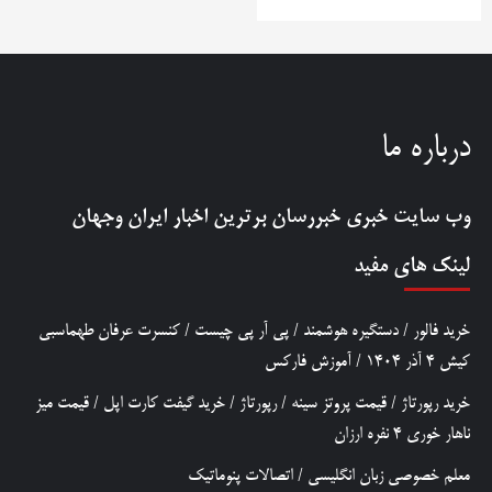
درباره ما
وب سایت خبری
خبررسان
برترین اخبار ایران وجهان
لینک های مفید
خرید فالور
/
دستگیره هوشمند
/
پی آر پی چیست
/
کنسرت عرفان طهماسبی
کیش 4 آذر 1404
/
آموزش فارکس
خرید رپورتاژ
/
قیمت پروتز سینه
/
رپورتاژ
/
خرید گیفت کارت اپل
/
قیمت میز
ناهار خوری 4 نفره ارزان
معلم خصوصی زبان انگلیسی
/
اتصالات پنوماتیک