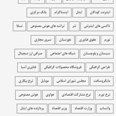
اینترنت کودکان
اینتل
اینستاگرام
بانک مرکزی
تاکسی های اینترنتی
تتر
تراشه های هوش مصنوعی
تسلا
تورم
حقوق فناوری
خوزستان
سرور مجازی
سیستان و بلوچستان
شبکه های اجتماعی
صرافی ارز دیجیتال
طراحی گرافیکی
فروشگاه محصولات گرافيکی
فناوری آسیا
مایکروسافت
مجلس شورای اسلامی
موبایل
نرخ بیکاری
نرخ تورم
نرخ مشارکت اقتصادی
هواوی
هوش مصنوعی
واتساپ
وزارت اقتصاد
وزیر اقتصاد
پردازنده های اینتل