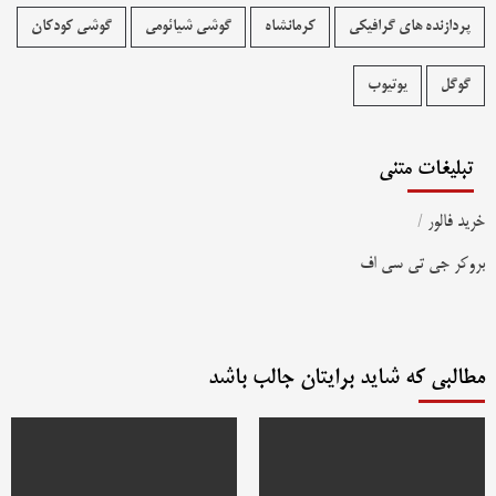
پردازنده های گرافیکی
کرمانشاه
گوشی شیائومی
گوشی کودکان
گوگل
یوتیوب
تبلیغات متنی
خرید فالور
/
بروکر جی تی سی اف
مطالبی که شاید برایتان جالب باشد