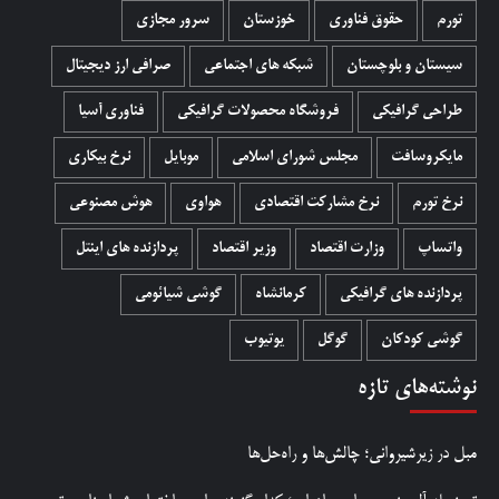
تورم
حقوق فناوری
خوزستان
سرور مجازی
سیستان و بلوچستان
شبکه های اجتماعی
صرافی ارز دیجیتال
طراحی گرافیکی
فروشگاه محصولات گرافيکی
فناوری آسیا
مایکروسافت
مجلس شورای اسلامی
موبایل
نرخ بیکاری
نرخ تورم
نرخ مشارکت اقتصادی
هواوی
هوش مصنوعی
واتساپ
وزارت اقتصاد
وزیر اقتصاد
پردازنده های اینتل
پردازنده های گرافیکی
کرمانشاه
گوشی شیائومی
گوشی کودکان
گوگل
یوتیوب
نوشته‌های تازه
مبل در زیرشیروانی؛ چالش‌ها و راه‌حل‌ها