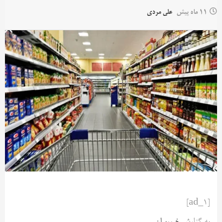
11 ماه پیش
علی مردی
[ad_1]