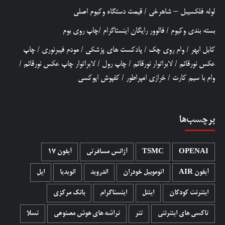
لوله فلکسیبل – شاهرخی
/
قیمت دستگاه وکیوم اصلی
بسته بندی وکیوم
/
فالوور رایگان اینستاگرام
/
چاپ روی بوم
کابل ابهر
/
وام روی چک
/
پادکست های پزشکی
/
مودم فیبرنوری
/
چاپ
عکس نورقائم
/
لابراتوار نورقائم
/
چاپ رول
/
لابراتوار چاپ عکس نورقائم
/
وام با سیم کارت
/
خرازی امپراطور
/
کفپوش اپوکسی
برچسب‌ها
OPENAI
TSMC
آژانس مسافرتی
آیفون 17
آیفون AIR
اتوموبیل خودران
اندروید
انویدیا
اپل
اینترنت کودکان
اینتل
اینستاگرام
بانک مرکزی
تاکسی های اینترنتی
تتر
تراشه های هوش مصنوعی
تسلا