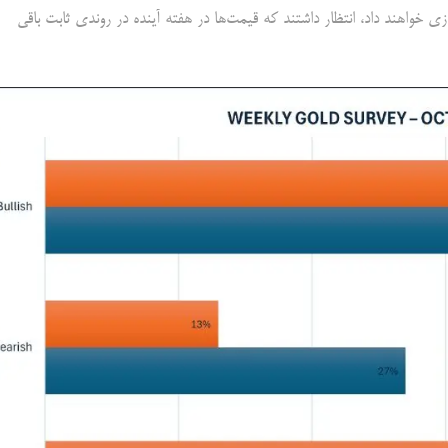
نده، که 17 درصد از کل آرا را راه اندازی خواهند داد، انتظار داشتند که قیمت‌ها در هفته آینده در روندی ثابت باقی