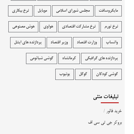
مایکروسافت
مجلس شورای اسلامی
موبایل
نرخ بیکاری
نرخ تورم
نرخ مشارکت اقتصادی
هواوی
هوش مصنوعی
واتساپ
وزارت اقتصاد
وزیر اقتصاد
پردازنده های اینتل
پردازنده های گرافیکی
کرمانشاه
گوشی شیائومی
گوشی کودکان
گوگل
یوتیوب
تبلیغات متنی
خرید فالور
/
بروکر جی تی سی اف