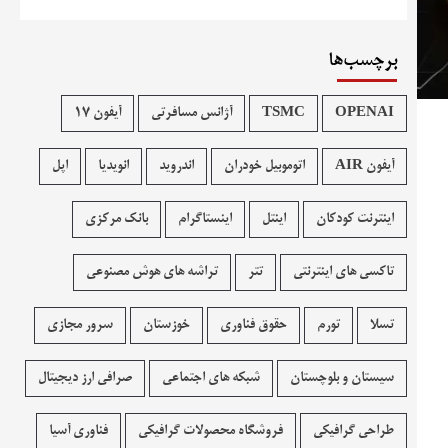
برچسب‌ها
OPENAI
TSMC
آژانس مسافرتی
آیفون 17
آیفون AIR
اتوموبیل خودران
اندروید
انویدیا
اپل
اینترنت کودکان
اینتل
اینستاگرام
بانک مرکزی
تاکسی های اینترنتی
تتر
تراشه های هوش مصنوعی
تسلا
تورم
حقوق فناوری
خوزستان
سرور مجازی
سیستان و بلوچستان
شبکه های اجتماعی
صرافی ارز دیجیتال
طراحی گرافیکی
فروشگاه محصولات گرافيکی
فناوری آسیا