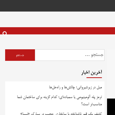
آخرین اخبار
مبل در زیرشیروانی؛ چالش‌ها و راه‌حل‌ها
ترمز پله آلومینیومی یا سمباده‌ای؛ کدام گزینه برای ساختمان شما
مناسب‌تر است؟
کشف یک قمر ناشناخته با ساختاری عجیب در سیارک «نیسا»