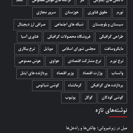
تاکسی های اینترنتی
تتر
تراشه های هوش مصنوعی
تسلا
تورم
حقوق فناوری
خوزستان
سرور مجازی
سیستان و بلوچستان
شبکه های اجتماعی
صرافی ارز دیجیتال
طراحی گرافیکی
فروشگاه محصولات گرافيکی
فناوری آسیا
مایکروسافت
مجلس شورای اسلامی
موبایل
نرخ بیکاری
نرخ تورم
نرخ مشارکت اقتصادی
هواوی
هوش مصنوعی
واتساپ
وزارت اقتصاد
وزیر اقتصاد
پردازنده های اینتل
پردازنده های گرافیکی
کرمانشاه
گوشی شیائومی
گوشی کودکان
گوگل
یوتیوب
نوشته‌های تازه
مبل در زیرشیروانی؛ چالش‌ها و راه‌حل‌ها