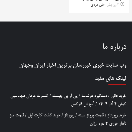
3 روز پیش
علی مردی
درباره ما
وب سایت خبری
خبررسان
برترین اخبار ایران وجهان
لینک های مفید
خرید فالور
/
دستگیره هوشمند
/
پی آر پی چیست
/
کنسرت عرفان طهماسبی
کیش 4 آذر 1404
/
آموزش فارکس
خرید رپورتاژ
/
قیمت پروتز سینه
/
رپورتاژ
/
خرید گیفت کارت اپل
/
قیمت میز
ناهار خوری 4 نفره ارزان