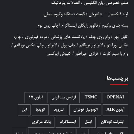
معلم خصوصی زبان انگلیسی
/
اتصالات پنوماتیک
لوله فلکسیبل – شاهرخی
/
قیمت دستگاه وکیوم اصلی
بسته بندی وکیوم
/
فالوور رایگان اینستاگرام
/
چاپ روی بوم
کابل ابهر
/
وام روی چک
/
پادکست های پزشکی
/
مودم فیبرنوری
/
چاپ
عکس نورقائم
/
لابراتوار نورقائم
/
چاپ رول
/
لابراتوار چاپ عکس نورقائم
/
وام با سیم کارت
/
خرازی امپراطور
/
کفپوش اپوکسی
برچسب‌ها
OPENAI
TSMC
آژانس مسافرتی
آیفون 17
آیفون AIR
اتوموبیل خودران
اندروید
انویدیا
اپل
اینترنت کودکان
اینتل
اینستاگرام
بانک مرکزی