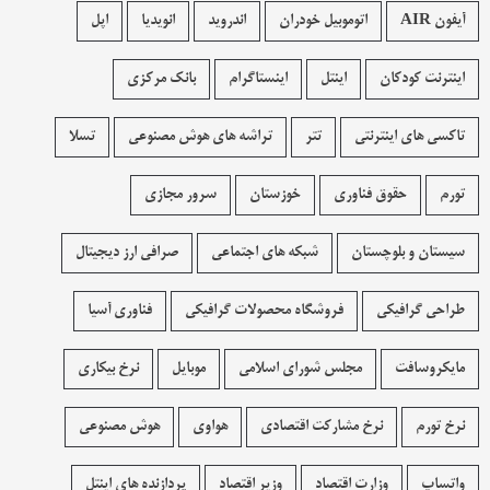
آیفون AIR
اتوموبیل خودران
اندروید
انویدیا
اپل
اینترنت کودکان
اینتل
اینستاگرام
بانک مرکزی
تاکسی های اینترنتی
تتر
تراشه های هوش مصنوعی
تسلا
تورم
حقوق فناوری
خوزستان
سرور مجازی
سیستان و بلوچستان
شبکه های اجتماعی
صرافی ارز دیجیتال
طراحی گرافیکی
فروشگاه محصولات گرافيکی
فناوری آسیا
مایکروسافت
مجلس شورای اسلامی
موبایل
نرخ بیکاری
نرخ تورم
نرخ مشارکت اقتصادی
هواوی
هوش مصنوعی
واتساپ
وزارت اقتصاد
وزیر اقتصاد
پردازنده های اینتل