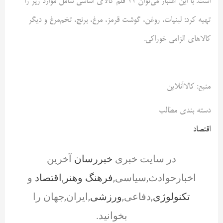
است. با این اعتبار می‌توان ۱۱ قلم کالای اساسی شامل موارد زیر را
تهیه کرد: لبنیات، روغن، گوشت قرمز، مرغ، برنج، تخم‌مرغ و دیگر
کالاهای الزامی خوراکی.
منبع: کالاآنلاین
دسته بندی مطالب
اقتصاد
در سایت خبری
خبررسان
آخرین
اخبارحوادث,سیاسی,
فرهنگ وهنر
,
اقتصاد
و
تکنولوژی
,دفاعی,
ورزشی
,ایران,جهان را
بخوانید.