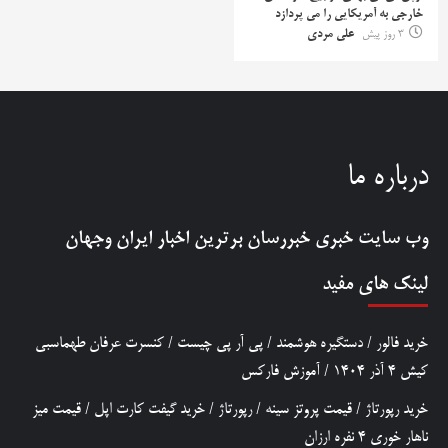
خارجی به آمریکایی را می پردازد
3 روز پیش
علی مردی
درباره ما
وب سایت خبری
خبررسان
برترین اخبار ایران وجهان
لینک های مفید
خرید فالور
/
دستگیره هوشمند
/
پی آر پی چیست
/
کنسرت عرفان طهماسبی
کیش 4 آذر 1404
/
آموزش فارکس
خرید رپورتاژ
/
قیمت پروتز سینه
/
رپورتاژ
/
خرید گیفت کارت اپل
/
قیمت میز
ناهار خوری 4 نفره ارزان