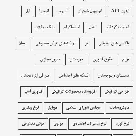
آیفون AIR
اتوموبیل خودران
اندروید
انویدیا
اپل
اینترنت کودکان
اینتل
اینستاگرام
بانک مرکزی
تاکسی های اینترنتی
تتر
تراشه های هوش مصنوعی
تسلا
تورم
حقوق فناوری
خوزستان
سرور مجازی
سیستان و بلوچستان
شبکه های اجتماعی
صرافی ارز دیجیتال
طراحی گرافیکی
فروشگاه محصولات گرافيکی
فناوری آسیا
مایکروسافت
مجلس شورای اسلامی
موبایل
نرخ بیکاری
نرخ تورم
نرخ مشارکت اقتصادی
هواوی
هوش مصنوعی