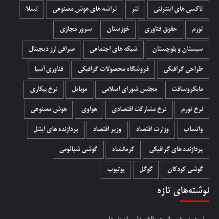
تاکسی های اینترنتی
تتر
تراشه های هوش مصنوعی
تسلا
تورم
حقوق فناوری
خوزستان
سرور مجازی
سیستان و بلوچستان
شبکه های اجتماعی
صرافی ارز دیجیتال
طراحی گرافیکی
فروشگاه محصولات گرافيکی
فناوری آسیا
مایکروسافت
مجلس شورای اسلامی
موبایل
نرخ بیکاری
نرخ تورم
نرخ مشارکت اقتصادی
هواوی
هوش مصنوعی
واتساپ
وزارت اقتصاد
وزیر اقتصاد
پردازنده های اینتل
پردازنده های گرافیکی
کرمانشاه
گوشی شیائومی
گوشی کودکان
گوگل
یوتیوب
نوشته‌های تازه