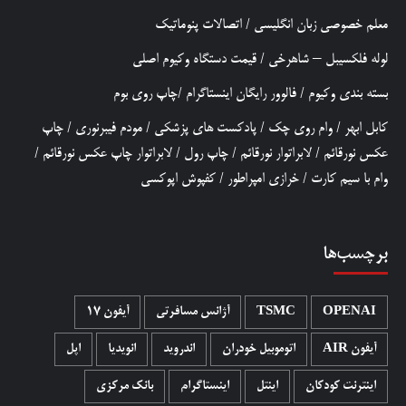
معلم خصوصی زبان انگلیسی
/
اتصالات پنوماتیک
لوله فلکسیبل – شاهرخی
/
قیمت دستگاه وکیوم اصلی
بسته بندی وکیوم
/
فالوور رایگان اینستاگرام
/
چاپ روی بوم
کابل ابهر
/
وام روی چک
/
پادکست های پزشکی
/
مودم فیبرنوری
/
چاپ
عکس نورقائم
/
لابراتوار نورقائم
/
چاپ رول
/
لابراتوار چاپ عکس نورقائم
/
وام با سیم کارت
/
خرازی امپراطور
/
کفپوش اپوکسی
برچسب‌ها
OPENAI
TSMC
آژانس مسافرتی
آیفون 17
آیفون AIR
اتوموبیل خودران
اندروید
انویدیا
اپل
اینترنت کودکان
اینتل
اینستاگرام
بانک مرکزی