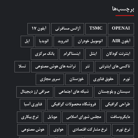
برچسب‌ها
OPENAI
TSMC
آژانس مسافرتی
آیفون 17
آیفون AIR
اتوموبیل خودران
اندروید
انویدیا
اپل
اینترنت کودکان
اینتل
اینستاگرام
بانک مرکزی
تاکسی های اینترنتی
تتر
تراشه های هوش مصنوعی
تسلا
تورم
حقوق فناوری
خوزستان
سرور مجازی
سیستان و بلوچستان
شبکه های اجتماعی
صرافی ارز دیجیتال
طراحی گرافیکی
فروشگاه محصولات گرافيکی
فناوری آسیا
مایکروسافت
مجلس شورای اسلامی
موبایل
نرخ بیکاری
نرخ تورم
نرخ مشارکت اقتصادی
هواوی
هوش مصنوعی