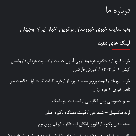
درباره ما
وب سایت خبری
خبررسان
برترین اخبار ایران وجهان
لینک های مفید
خرید فالور
/
دستگیره هوشمند
/
پی آر پی چیست
/
کنسرت عرفان طهماسبی
کیش 4 آذر 1404
/
آموزش فارکس
خرید رپورتاژ
/
قیمت پروتز سینه
/
رپورتاژ
/
خرید گیفت کارت اپل
/
قیمت میز
ناهار خوری 4 نفره ارزان
معلم خصوصی زبان انگلیسی
/
اتصالات پنوماتیک
لوله فلکسیبل – شاهرخی
/
قیمت دستگاه وکیوم اصلی
بسته بندی وکیوم
/
فالوور رایگان اینستاگرام
/
چاپ روی بوم
کابل ابهر
/
وام روی چک
/
پادکست های پزشکی
/
مودم فیبرنوری
/
چاپ عکس