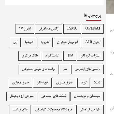
برچسب‌ها
OPENAI
TSMC
آژانس مسافرتی
آیفون 17
له خطرناک مواد مخدر شیشه با وزن ۴۵ کیلوگرم
آیفون AIR
اتوموبیل خودران
اندروید
انویدیا
اپل
اد
اینترنت کودکان
اینتل
اینستاگرام
بانک مرکزی
تاکسی های اینترنتی
تتر
تراشه های هوش مصنوعی
رت
تسلا
تورم
حقوق فناوری
خوزستان
سرور مجازی
سیستان و بلوچستان
شبکه های اجتماعی
صرافی ارز دیجیتال
ان
طراحی گرافیکی
فروشگاه محصولات گرافيکی
فناوری آسیا