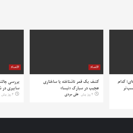
اقتصاد
اقتصاد
‌ای؛ کدام
کشف یک قمر ناشناخته با ساختاری
بررسی چالش‌
سب‌تر
عجیب در سیارک «نیسا»
سایبری در ش
2 روز پیش
علی مردی
2 روز پیش