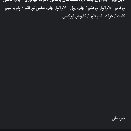
نورقائم
/
لابراتوار نورقائم
/
چاپ رول
/
لابراتوار چاپ عکس نورقائم
/
وام با سیم
کارت
/
خرازی امپراطور
/
کفپوش اپوکسی
خبررسان