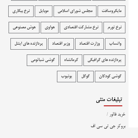
مایکروسافت
مجلس شورای اسلامی
موبایل
نرخ بیکاری
نرخ تورم
نرخ مشارکت اقتصادی
هواوی
هوش مصنوعی
واتساپ
وزارت اقتصاد
وزیر اقتصاد
پردازنده های اینتل
پردازنده های گرافیکی
کرمانشاه
گوشی شیائومی
گوشی کودکان
گوگل
یوتیوب
تبلیغات متنی
خرید فالور
/
بروکر جی تی سی اف