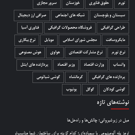
تورم
حقوق فناوری
خوزستان
سرور مجازی
سیستان و بلوچستان
شبکه های اجتماعی
صرافی ارز دیجیتال
طراحی گرافیکی
فروشگاه محصولات گرافيکی
فناوری آسیا
مایکروسافت
مجلس شورای اسلامی
موبایل
نرخ بیکاری
نرخ تورم
نرخ مشارکت اقتصادی
هواوی
هوش مصنوعی
واتساپ
وزارت اقتصاد
وزیر اقتصاد
پردازنده های اینتل
پردازنده های گرافیکی
کرمانشاه
گوشی شیائومی
گوشی کودکان
گوگل
یوتیوب
نوشته‌های تازه
مبل در زیرشیروانی؛ چالش‌ها و راه‌حل‌ها
ترمز پله آلومینیومی یا سمباده‌ای؛ کدام گزینه برای ساختمان شما مناسب‌تر