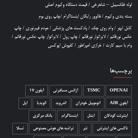
لوله فلکسیبل – شاهرخی
/
قیمت دستگاه وکیوم اصلی
بسته بندی وکیوم
/
فالوور رایگان اینستاگرام
/
چاپ روی بوم
کابل ابهر
/
وام روی چک
/
پادکست های پزشکی
/
مودم فیبرنوری
/
چاپ
عکس نورقائم
/
لابراتوار نورقائم
/
چاپ رول
/
لابراتوار چاپ عکس نورقائم
/
وام با سیم کارت
/
خرازی امپراطور
/
کفپوش اپوکسی
برچسب‌ها
OPENAI
TSMC
آژانس مسافرتی
آیفون 17
آیفون AIR
اتوموبیل خودران
اندروید
انویدیا
اپل
اینترنت کودکان
اینتل
اینستاگرام
بانک مرکزی
تاکسی های اینترنتی
تتر
تراشه های هوش مصنوعی
تسلا