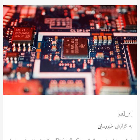
[ad_1]
به گزارش
خبررسان