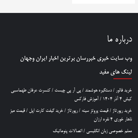
درباره ما
وب سایت خبری
خبررسان
برترین اخبار ایران وجهان
لینک های مفید
خرید فالور
/
دستگیره هوشمند
/
پی آر پی چیست
/
کنسرت عرفان طهماسبی
کیش 4 آذر 1404
/
آموزش فارکس
خرید رپورتاژ
/
قیمت پروتز سینه
/
رپورتاژ
/
خرید گیفت کارت اپل
/
قیمت میز
ناهار خوری 4 نفره ارزان
معلم خصوصی زبان انگلیسی
/
اتصالات پنوماتیک