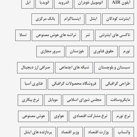
آیفون AIR
اتوموبیل خودران
اندروید
انویدیا
اپل
اینترنت کودکان
اینتل
اینستاگرام
بانک مرکزی
تاکسی های اینترنتی
تتر
تراشه های هوش مصنوعی
تسلا
تورم
حقوق فناوری
خوزستان
سرور مجازی
سیستان و بلوچستان
شبکه های اجتماعی
صرافی ارز دیجیتال
طراحی گرافیکی
فروشگاه محصولات گرافيکی
فناوری آسیا
مایکروسافت
مجلس شورای اسلامی
موبایل
نرخ بیکاری
نرخ تورم
نرخ مشارکت اقتصادی
هواوی
هوش مصنوعی
واتساپ
وزارت اقتصاد
وزیر اقتصاد
پردازنده های اینتل