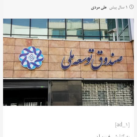
1 سال پیش
علی مردی
[ad_1]