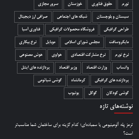
تورم
حقوق فناوری
خوزستان
سرور مجازی
سیستان و بلوچستان
شبکه های اجتماعی
صرافی ارز دیجیتال
طراحی گرافیکی
فروشگاه محصولات گرافيکی
فناوری آسیا
مایکروسافت
مجلس شورای اسلامی
موبایل
نرخ بیکاری
نرخ تورم
نرخ مشارکت اقتصادی
هواوی
هوش مصنوعی
واتساپ
وزارت اقتصاد
وزیر اقتصاد
پردازنده های اینتل
پردازنده های گرافیکی
کرمانشاه
گوشی شیائومی
گوشی کودکان
گوگل
یوتیوب
نوشته‌های تازه
ترمز پله آلومینیومی یا سمباده‌ای؛ کدام گزینه برای ساختمان شما مناسب‌تر
است؟