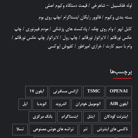
لوله فلکسیبل – شاهرخی
/
قیمت دستگاه وکیوم اصلی
بسته بندی وکیوم
/
فالوور رایگان اینستاگرام
/
چاپ روی بوم
کابل ابهر
/
وام روی چک
/
پادکست های پزشکی
/
مودم فیبرنوری
/
چاپ
عکس نورقائم
/
لابراتوار نورقائم
/
چاپ رول
/
لابراتوار چاپ عکس نورقائم
/
وام با سیم کارت
/
خرازی امپراطور
/
کفپوش اپوکسی
برچسب‌ها
OPENAI
TSMC
آژانس مسافرتی
آیفون 17
آیفون AIR
اتوموبیل خودران
اندروید
انویدیا
اپل
اینترنت کودکان
اینتل
اینستاگرام
بانک مرکزی
تاکسی های اینترنتی
تتر
تراشه های هوش مصنوعی
تسلا