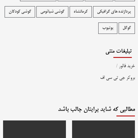
پردازنده های گرافیکی
کرمانشاه
گوشی شیائومی
گوشی کودکان
گوگل
یوتیوب
تبلیغات متنی
خرید فالور
/
بروکر جی تی سی اف
مطالبی که شاید برایتان جالب باشد