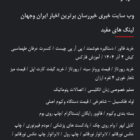
وب سایت خبری
خبررسان
برترین اخبار ایران وجهان
لینک های مفید
خرید فالور
/
دستگیره هوشمند
/
پی آر پی چیست
/
کنسرت عرفان طهماسبی
کیش 4 آذر 1404
/
آموزش فارکس
خرید رپورتاژ
/
قیمت پروتز سینه
/
رپورتاژ
/
خرید گیفت کارت اپل
/
قیمت میز
ناهار خوری 4 نفره ارزان
معلم خصوصی زبان انگلیسی
/
اتصالات پنوماتیک
لوله فلکسیبل – شاهرخی
/
قیمت دستگاه وکیوم اصلی
بسته بندی وکیوم
/
فالوور رایگان اینستاگرام
/
چاپ روی بوم
کابل ابهر
/
وام روی چک
/
پادکست های پزشکی
/
مودم فیبرنوری
/
چاپ
عکس نورقائم
/
لابراتوار نورقائم
/
چاپ رول
/
لابراتوار چاپ عکس نورقائم
/