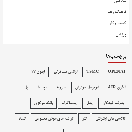
سلامتی
فرهنگ وهنر
کسب وکار
ورزشی
برچسب‌ها
OPENAI
TSMC
آژانس مسافرتی
آیفون 17
آیفون AIR
اتوموبیل خودران
اندروید
انویدیا
اپل
اینترنت کودکان
اینتل
اینستاگرام
بانک مرکزی
تاکسی های اینترنتی
تتر
تراشه های هوش مصنوعی
تسلا