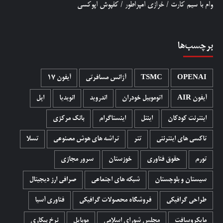
وام با سیم کارت
/
خرازی امپراطور
/
کفپوش اپوکسی
برچسب‌ها
OPENAI
TSMC
آژانس مسافرتی
آیفون 17
آیفون AIR
اتوموبیل خودران
اندروید
انویدیا
اپل
اینترنت کودکان
اینتل
اینستاگرام
بانک مرکزی
تاکسی های اینترنتی
تتر
تراشه های هوش مصنوعی
تسلا
تورم
حقوق فناوری
خوزستان
سرور مجازی
سیستان و بلوچستان
شبکه های اجتماعی
صرافی ارز دیجیتال
طراحی گرافیکی
فروشگاه محصولات گرافيکی
فناوری آسیا
مایکروسافت
مجلس شورای اسلامی
موبایل
نرخ بیکاری