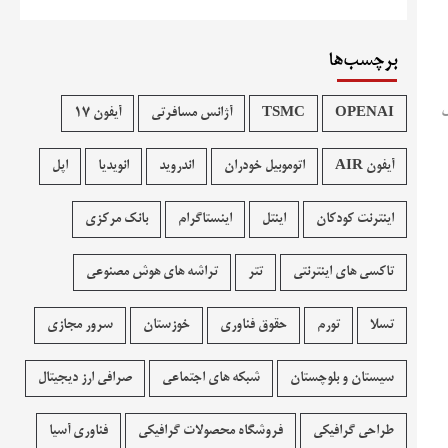
برچسب‌ها
ی
OPENAI
TSMC
آژانس مسافرتی
آیفون 17
آیفون AIR
اتوموبیل خودران
اندروید
انویدیا
اپل
اینترنت کودکان
اینتل
اینستاگرام
بانک مرکزی
تاکسی های اینترنتی
تتر
تراشه های هوش مصنوعی
تسلا
تورم
حقوق فناوری
خوزستان
سرور مجازی
سیستان و بلوچستان
شبکه های اجتماعی
صرافی ارز دیجیتال
طراحی گرافیکی
فروشگاه محصولات گرافيکی
فناوری آسیا