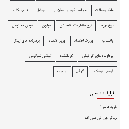
مایکروسافت
مجلس شورای اسلامی
موبایل
نرخ بیکاری
نرخ تورم
نرخ مشارکت اقتصادی
هواوی
هوش مصنوعی
واتساپ
وزارت اقتصاد
وزیر اقتصاد
پردازنده های اینتل
پردازنده های گرافیکی
کرمانشاه
گوشی شیائومی
گوشی کودکان
گوگل
یوتیوب
تبلیغات متنی
خرید فالور
/
بروکر جی تی سی اف