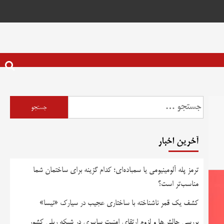
آخرین اخبار
ترمز پله آلومینیومی یا سمباده‌ای؛ کدام گزینه برای ساختمان شما
مناسب‌تر است؟
کشف یک قمر ناشناخته با ساختاری عجیب در سیارک «نیسا»
بررسی چالش‌ها و لزوم ارتقای امنیت سایبری در شبکه ریلی کشور