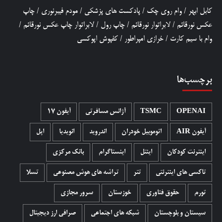
کابل ابهر
/
وام روی چک
/
پادکست های پزشکی
/
مودم فیبرنوری
/
چاپ
عکس نورقائم
/
لابراتوار نورقائم
/
چاپ رول
/
لابراتوار چاپ عکس نورقائم
/
وام با سیم کارت
/
خرازی امپراطور
/
کفپوش اپوکسی
برچسب‌ها
OPENAI
TSMC
آژانس مسافرتی
آیفون 17
آیفون AIR
اتوموبیل خودران
اندروید
انویدیا
اپل
اینترنت کودکان
اینتل
اینستاگرام
بانک مرکزی
تاکسی های اینترنتی
تتر
تراشه های هوش مصنوعی
تسلا
تورم
حقوق فناوری
خوزستان
سرور مجازی
سیستان و بلوچستان
شبکه های اجتماعی
صرافی ارز دیجیتال