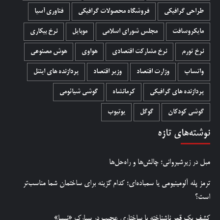
طراحی گرافیکی
فروشگاه محصولات گرافيکی
فناوری آسیا
مایکروسافت
مجلس شورای اسلامی
موبایل
نرخ بیکاری
نرخ تورم
نرخ مشارکت اقتصادی
هواوی
هوش مصنوعی
واتساپ
وزارت اقتصاد
وزیر اقتصاد
پردازنده های اینتل
پردازنده های گرافیکی
کرمانشاه
گوشی شیائومی
گوشی کودکان
گوگل
یوتیوب
نوشته‌های تازه
مبل در زیرشیروانی؛ چالش‌ها و راه‌حل‌ها
ترمز پله آلومینیومی یا سمباده‌ای؛ کدام گزینه برای ساختمان شما مناسب‌تر
است؟
کشف یک قمر ناشناخته با ساختاری عجیب در سیارک «نیسا»