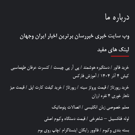
درباره ما
وب سایت خبری
خبررسان
برترین اخبار ایران وجهان
لینک های مفید
خرید فالور
/
دستگیره هوشمند
/
پی آر پی چیست
/
کنسرت عرفان طهماسبی
کیش 4 آذر 1404
/
آموزش فارکس
خرید رپورتاژ
/
قیمت پروتز سینه
/
رپورتاژ
/
خرید گیفت کارت اپل
/
قیمت میز
ناهار خوری 4 نفره ارزان
معلم خصوصی زبان انگلیسی
/
اتصالات پنوماتیک
لوله فلکسیبل – شاهرخی
/
قیمت دستگاه وکیوم اصلی
بسته بندی وکیوم
/
فالوور رایگان اینستاگرام
/
چاپ روی بوم