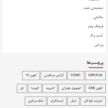
دسته‌بندی نشده
سلامتی
فرهنگ وهنر
کسب وکار
ورزشی
برچسب‌ها
OPENAI
TSMC
آژانس مسافرتی
آیفون 17
آیفون AIR
اتوموبیل خودران
اندروید
انویدیا
اپل
اینترنت کودکان
اینتل
اینستاگرام
بانک مرکزی