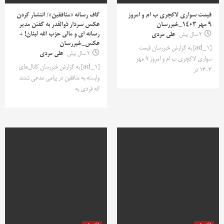
قیمت سواری لاکچری ب ام و امروز
گاف رسانه «منافقین»/ انتشار کردن
9 مهر 1403_خبررسان
عکس سردار ذوالقدر به گفتن مدیر
رسانه‌ ای و مالی حزب الله لبنان! +
2 سال پیش
علی مردی
عکس_خبررسان
[ad_1] به گزارش خبررسان قیمت
2 سال پیش
علی مردی
سواری لاکچری ب ام و امروز 9 مهر
[ad_1] به گزارش خبررسان کانال‌های
1403 در
وابسته به منافقین در پیامی مدعی شدند
که فردی به