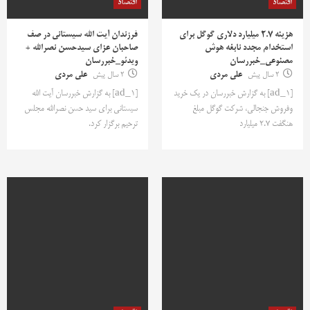
اقتصاد
اقتصاد
هزینه 2.7 میلیارد دلاری گوگل برای
فرزندان آیت الله سیستانی در صف
استخدام مجدد نابغه هوش
صاحبان عزای سیدحسن نصرالله +
مصنوعی_خبررسان
ویدئو_خبررسان
2 سال پیش
علی مردی
2 سال پیش
علی مردی
[ad_1] به گزارش خبررسان در یک خرید
[ad_1] به گزارش خبررسان آیت الله
وفروش‌ جنجالی، شرکت گوگل مبلغ
سیستانی برای سید حسن نصرالله مجلس
هنگفت ۲.۷ میلیارد
ترحیم برگزار کرد.