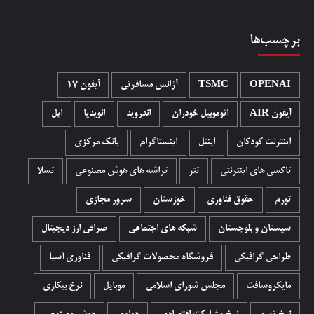
برچسب‌ها
OPENAI
TSMC
آژانس مسافرتی
آیفون 17
آیفون AIR
اتوموبیل خودران
اندروید
انویدیا
اپل
اینترنت کودکان
اینتل
اینستاگرام
بانک مرکزی
تاکسی های اینترنتی
تتر
تراشه های هوش مصنوعی
تسلا
تورم
حقوق فناوری
خوزستان
سرور مجازی
سیستان و بلوچستان
شبکه های اجتماعی
صرافی ارز دیجیتال
طراحی گرافیکی
فروشگاه محصولات گرافيکی
فناوری آسیا
مایکروسافت
مجلس شورای اسلامی
موبایل
نرخ بیکاری