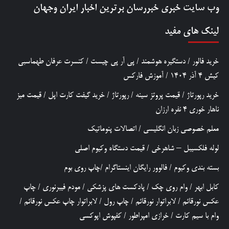
وب سایت خبری
خبررسان
برترین اخبار ایران وجهان
لینک های مفید
خرید فالور
/
دستگیره هوشمند
/
پی آر پی چیست
/
کنسرت عرفان طهماسبی
کیش 4 آذر 1404
/
آموزش فارکس
خرید رپورتاژ
/
قیمت پروتز سینه
/
رپورتاژ
/
خرید گیفت کارت اپل
/
قیمت میز
ناهار خوری 4 نفره ارزان
معلم خصوصی زبان انگلیسی
/
اتصالات پنوماتیک
لوله فلکسیبل – شاهرخی
/
قیمت دستگاه وکیوم اصلی
بسته بندی وکیوم
/
فالوور رایگان اینستاگرام
/
چاپ روی بوم
کابل ابهر
/
وام روی چک
/
پادکست های پزشکی
/
مودم فیبرنوری
/
چاپ
عکس نورقائم
/
لابراتوار نورقائم
/
چاپ رول
/
لابراتوار چاپ عکس نورقائم
/
وام با سیم کارت
/
خرازی امپراطور
/
کفپوش اپوکسی