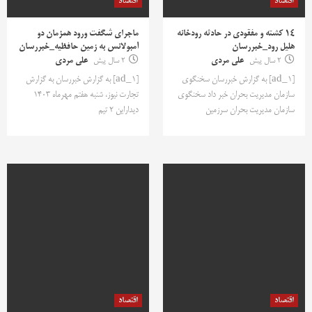
اقتصاد
اقتصاد
14 کشته و مفقودی در حادثه رودخانه
ماجرای شگفت ورود همزمان دو
هلیل رود_خبررسان
آمبولانس به زمین حافظیه_خبررسان
2 سال پیش
علی مردی
2 سال پیش
علی مردی
[ad_1] به گزارش خبررسان سخنگوی
[ad_1] به گزارش خبررسان به گزارش
سازمان مدیریت بحران خبر داد سخنگوی
تجارت نیوز، شنبه هفتم مهرماه ۱۴۰۳
سازمان مدیریت بحران سرزمین
دیداراین ۲ تیم
اقتصاد
اقتصاد