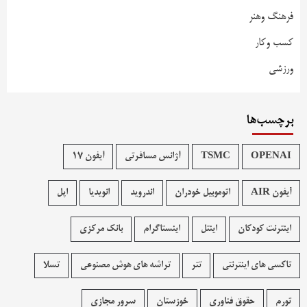
فرهنگ وهنر
کسب وکار
ورزشی
برچسب‌ها
OPENAI
TSMC
آژانس مسافرتی
آیفون 17
آیفون AIR
اتوموبیل خودران
اندروید
انویدیا
اپل
اینترنت کودکان
اینتل
اینستاگرام
بانک مرکزی
تاکسی های اینترنتی
تتر
تراشه های هوش مصنوعی
تسلا
تورم
حقوق فناوری
خوزستان
سرور مجازی