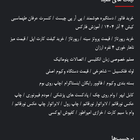
لینک های مفید
خرید فالور
/
دستگیره هوشمند
/
پی آر پی چیست
/
کنسرت عرفان طهماسبی
کیش 4 آذر 1404
/
آموزش فارکس
خرید رپورتاژ
/
قیمت پروتز سینه
/
رپورتاژ
/
خرید گیفت کارت اپل
/
قیمت میز
ناهار خوری 4 نفره ارزان
معلم خصوصی زبان انگلیسی
/
اتصالات پنوماتیک
لوله فلکسیبل – شاهرخی
/
قیمت دستگاه وکیوم اصلی
بسته بندی وکیوم
/
فالوور رایگان اینستاگرام
/
چاپ روی بوم
کابل ابهر
/
وام روی چک
/
پادکست های پزشکی
/
مودم فیبرنوری
/
چاپ
عکس نورقائم
/
لابراتوار نورقائم
/
چاپ رول
/
لابراتوار چاپ عکس نورقائم
/
وام با سیم کارت
/
خرازی امپراطور
/
کفپوش اپوکسی
برچسب‌ها