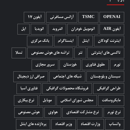
OPENAI
TSMC
آژانس مسافرتی
آیفون 17
آیفون AIR
اتوموبیل خودران
اندروید
انویدیا
اپل
اینترنت کودکان
اینتل
اینستاگرام
بانک مرکزی
تاکسی های اینترنتی
تتر
تراشه های هوش مصنوعی
تسلا
تورم
حقوق فناوری
خوزستان
سرور مجازی
سیستان و بلوچستان
شبکه های اجتماعی
صرافی ارز دیجیتال
طراحی گرافیکی
فروشگاه محصولات گرافيکی
فناوری آسیا
مایکروسافت
مجلس شورای اسلامی
موبایل
نرخ بیکاری
نرخ تورم
نرخ مشارکت اقتصادی
هواوی
هوش مصنوعی
واتساپ
وزارت اقتصاد
وزیر اقتصاد
پردازنده های اینتل