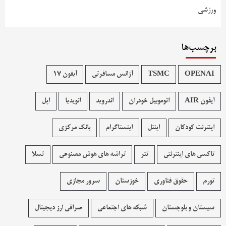
ورزشی
برچسب‌ها
OPENAI
TSMC
آژانس مسافرتی
آیفون 17
آیفون AIR
اتوموبیل خودران
اندروید
انویدیا
اپل
اینترنت کودکان
اینتل
اینستاگرام
بانک مرکزی
تاکسی های اینترنتی
تتر
تراشه های هوش مصنوعی
تسلا
تورم
حقوق فناوری
خوزستان
سرور مجازی
سیستان و بلوچستان
شبکه های اجتماعی
صرافی ارز دیجیتال