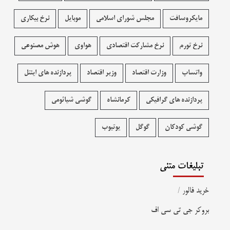
مایکروسافت
مجلس شورای اسلامی
موبایل
نرخ بیکاری
نرخ تورم
نرخ مشارکت اقتصادی
هواوی
هوش مصنوعی
واتساپ
وزارت اقتصاد
وزیر اقتصاد
پردازنده های اینتل
پردازنده های گرافیکی
کرمانشاه
گوشی شیائومی
گوشی کودکان
گوگل
یوتیوب
تبلیغات متنی
خرید فالور
/
بروکر جی تی سی اف