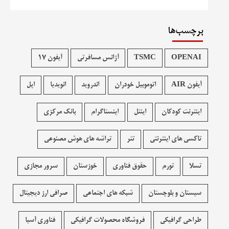
برچسب‌ها
OPENAI
TSMC
آژانس مسافرتی
آیفون 17
آیفون AIR
اتوموبیل خودران
اندروید
انویدیا
اپل
اینترنت کودکان
اینتل
اینستاگرام
بانک مرکزی
تاکسی های اینترنتی
تتر
تراشه های هوش مصنوعی
تسلا
تورم
حقوق فناوری
خوزستان
سرور مجازی
سیستان و بلوچستان
شبکه های اجتماعی
صرافی ارز دیجیتال
طراحی گرافیکی
فروشگاه محصولات گرافيکی
فناوری آسیا