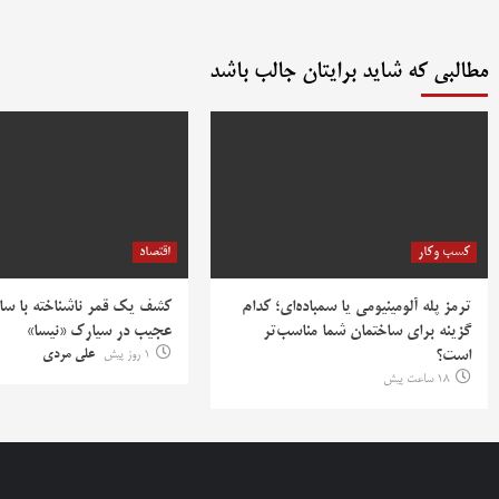
مطالبی که شاید برایتان جالب باشد
کسب وکار
اقتصاد
ترمز پله آلومینیومی یا سمباده‌ای؛ کدام
کشف یک قمر ناشناخته با سا
گزینه برای ساختمان شما مناسب‌تر
عجیب در سیارک «نیسا»
است؟
1 روز پیش
علی مردی
18 ساعت پیش