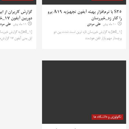
S25 با نرم‌افزار بهینه آیفون تجهیزبه A19 پرو
گزارش کاربران از ا
را کنار زد_خبررسان
دوربین آیفون ۱۷_خبررسان
10 ماه پیش
علی مردی
11 ماه پیش
علی مرد
[ad_1] به گزارش خبررسان تازه ترین تست شدت بین دو
[ad_1] به گزارش خبرر
پرچمدار مهم بازار تلفن هوشمند
اپل یعنی آیفون ۱۷ گزارش‌هایی
تکنولوژی و دانشگاه ها