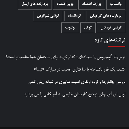
واتساپ
وزارت اقتصاد
وزیر اقتصاد
پردازنده های اینتل
پردازنده های گرافیکی
کرمانشاه
گوشی شیائومی
گوشی کودکان
گوگل
یوتیوب
نوشته‌های تازه
ترمز پله آلومینیومی یا سمباده‌ای؛ کدام گزینه برای ساختمان شما مناسب‌تر است؟
کشف یک قمر ناشناخته با ساختاری عجیب در سیارک «نیسا»
بررسی چالش‌ها و لزوم ارتقای امنیت سایبری در شبکه ریلی کشور
اوپن ای آی بهای ترجیح کارمندان خارجی به آمریکایی را می پردازد