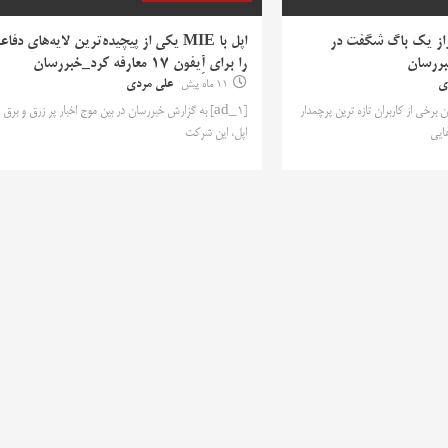
براز یک باگ شگفت در
اپل با MIE یکی از پیچیده‌ترین لایه‌های دفا
را برای آِیفون ۱۷ معارفه کرد_خبررسان
ی
11 ماه پیش
علی مردی
سان برخی از کاربران تازه ترین پرچمدار
[ad_1] به گزارش خبررسان در بین موج اخبار پر زرق و برق
اپل، این شرکت