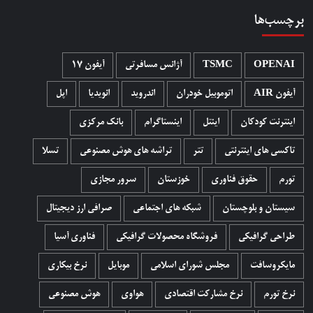
برچسب‌ها
OPENAI
TSMC
آژانس مسافرتی
آیفون 17
آیفون AIR
اتوموبیل خودران
اندروید
انویدیا
اپل
اینترنت کودکان
اینتل
اینستاگرام
بانک مرکزی
تاکسی های اینترنتی
تتر
تراشه های هوش مصنوعی
تسلا
تورم
حقوق فناوری
خوزستان
سرور مجازی
سیستان و بلوچستان
شبکه های اجتماعی
صرافی ارز دیجیتال
طراحی گرافیکی
فروشگاه محصولات گرافيکی
فناوری آسیا
مایکروسافت
مجلس شورای اسلامی
موبایل
نرخ بیکاری
نرخ تورم
نرخ مشارکت اقتصادی
هواوی
هوش مصنوعی