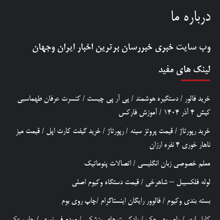
درباره ما
وب سایت خبری
خبررسان
برترین اخبار ایران وجهان
لینک های مفید
خرید فالور
/
دستگیره هوشمند
/
پی آر پی چیست
/
کنسرت عرفان طهماسبی
کیش 4 آذر 1404
/
آموزش فارکس
خرید رپورتاژ
/
قیمت پروتز سینه
/
رپورتاژ
/
خرید گیفت کارت اپل
/
قیمت میز
ناهار خوری 4 نفره ارزان
معلم خصوصی زبان انگلیسی
/
اتصالات پنوماتیک
لوله فلکسیبل – شاهرخی
/
قیمت دستگاه وکیوم اصلی
بسته بندی وکیوم
/
فالوور رایگان اینستاگرام
/
چاپ روی بوم
کابل ابهر
/
وام روی چک
/
پادکست های پزشکی
/
مودم فیبرنوری
/
چاپ عکس