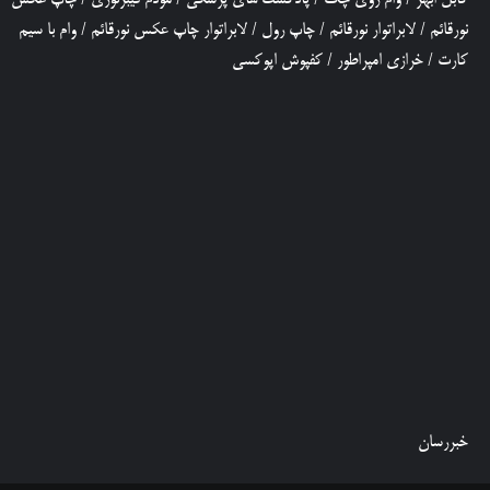
نورقائم
/
لابراتوار نورقائم
/
چاپ رول
/
لابراتوار چاپ عکس نورقائم
/
وام با سیم
کارت
/
خرازی امپراطور
/
کفپوش اپوکسی
خبررسان