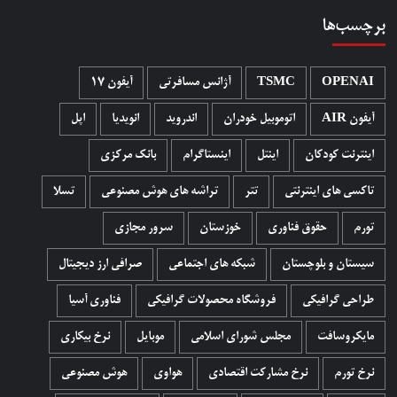
برچسب‌ها
OPENAI
TSMC
آژانس مسافرتی
آیفون 17
آیفون AIR
اتوموبیل خودران
اندروید
انویدیا
اپل
اینترنت کودکان
اینتل
اینستاگرام
بانک مرکزی
تاکسی های اینترنتی
تتر
تراشه های هوش مصنوعی
تسلا
تورم
حقوق فناوری
خوزستان
سرور مجازی
سیستان و بلوچستان
شبکه های اجتماعی
صرافی ارز دیجیتال
طراحی گرافیکی
فروشگاه محصولات گرافيکی
فناوری آسیا
مایکروسافت
مجلس شورای اسلامی
موبایل
نرخ بیکاری
نرخ تورم
نرخ مشارکت اقتصادی
هواوی
هوش مصنوعی