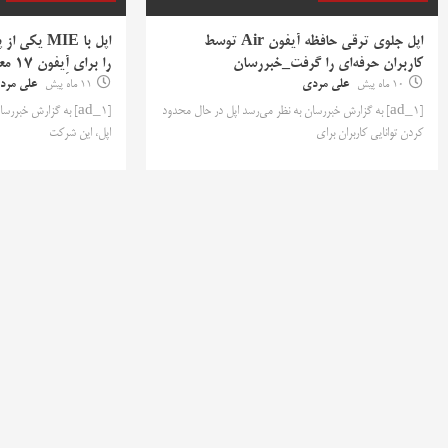
اپل جلوی ترقی حافظه آیفون Air توسط
اپل با MIE 
کاربران حرفه‌ای را گرفت_خبررسان
را برای آِیفون ۱۷ معارفه کرد_خبررسان
10 ماه پیش
علی مردی
11 ماه پیش
علی مرد
[ad_1] به گزارش خبررسان به نظر می‌رسد اپل در حال محدود
[ad_1] به گزارش خبرر
کردن توانایی کاربران برای
اپل، این شرکت