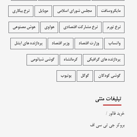
مایکروسافت
مجلس شورای اسلامی
موبایل
نرخ بیکاری
نرخ تورم
نرخ مشارکت اقتصادی
هواوی
هوش مصنوعی
واتساپ
وزارت اقتصاد
وزیر اقتصاد
پردازنده های اینتل
پردازنده های گرافیکی
کرمانشاه
گوشی شیائومی
گوشی کودکان
گوگل
یوتیوب
تبلیغات متنی
خرید فالور
/
بروکر جی تی سی اف