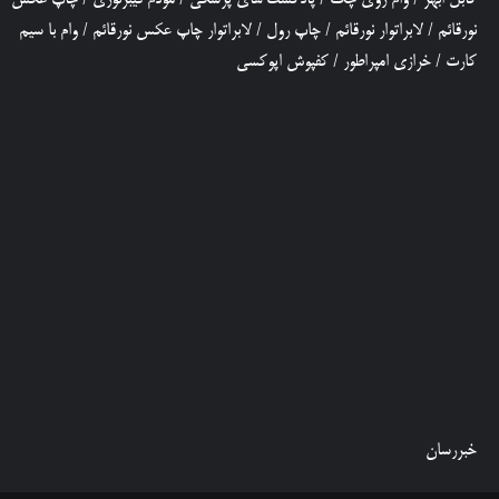
نورقائم
/
لابراتوار نورقائم
/
چاپ رول
/
لابراتوار چاپ عکس نورقائم
/
وام با سیم
کارت
/
خرازی امپراطور
/
کفپوش اپوکسی
خبررسان