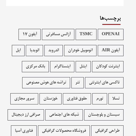
برچسب‌ها
OPENAI
TSMC
آژانس مسافرتی
آیفون 17
آیفون AIR
اتوموبیل خودران
اندروید
انویدیا
اپل
اینترنت کودکان
اینتل
اینستاگرام
بانک مرکزی
تاکسی های اینترنتی
تتر
تراشه های هوش مصنوعی
تسلا
تورم
حقوق فناوری
خوزستان
سرور مجازی
سیستان و بلوچستان
شبکه های اجتماعی
صرافی ارز دیجیتال
طراحی گرافیکی
فروشگاه محصولات گرافيکی
فناوری آسیا