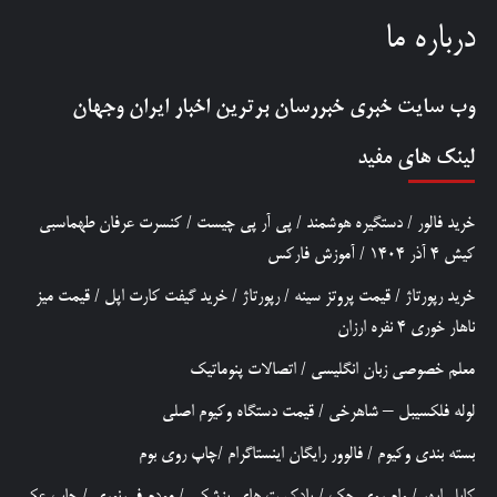
درباره ما
وب سایت خبری
خبررسان
برترین اخبار ایران وجهان
لینک های مفید
خرید فالور
/
دستگیره هوشمند
/
پی آر پی چیست
/
کنسرت عرفان طهماسبی
کیش 4 آذر 1404
/
آموزش فارکس
خرید رپورتاژ
/
قیمت پروتز سینه
/
رپورتاژ
/
خرید گیفت کارت اپل
/
قیمت میز
ناهار خوری 4 نفره ارزان
معلم خصوصی زبان انگلیسی
/
اتصالات پنوماتیک
لوله فلکسیبل – شاهرخی
/
قیمت دستگاه وکیوم اصلی
بسته بندی وکیوم
/
فالوور رایگان اینستاگرام
/
چاپ روی بوم
کابل ابهر
/
وام روی چک
/
پادکست های پزشکی
/
مودم فیبرنوری
/
چاپ عکس