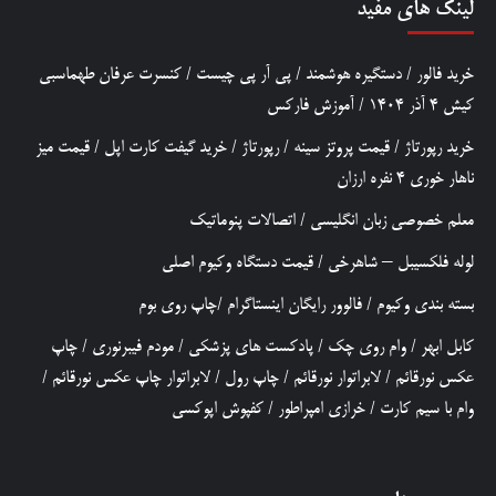
لینک های مفید
خرید فالور
/
دستگیره هوشمند
/
پی آر پی چیست
/
کنسرت عرفان طهماسبی
کیش 4 آذر 1404
/
آموزش فارکس
خرید رپورتاژ
/
قیمت پروتز سینه
/
رپورتاژ
/
خرید گیفت کارت اپل
/
قیمت میز
ناهار خوری 4 نفره ارزان
معلم خصوصی زبان انگلیسی
/
اتصالات پنوماتیک
لوله فلکسیبل – شاهرخی
/
قیمت دستگاه وکیوم اصلی
بسته بندی وکیوم
/
فالوور رایگان اینستاگرام
/
چاپ روی بوم
کابل ابهر
/
وام روی چک
/
پادکست های پزشکی
/
مودم فیبرنوری
/
چاپ
عکس نورقائم
/
لابراتوار نورقائم
/
چاپ رول
/
لابراتوار چاپ عکس نورقائم
/
وام با سیم کارت
/
خرازی امپراطور
/
کفپوش اپوکسی