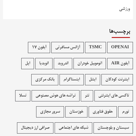
ورزشی
برچسب‌ها
OPENAI
TSMC
آژانس مسافرتی
آیفون 17
آیفون AIR
اتوموبیل خودران
اندروید
انویدیا
اپل
اینترنت کودکان
اینتل
اینستاگرام
بانک مرکزی
تاکسی های اینترنتی
تتر
تراشه های هوش مصنوعی
تسلا
تورم
حقوق فناوری
خوزستان
سرور مجازی
سیستان و بلوچستان
شبکه های اجتماعی
صرافی ارز دیجیتال