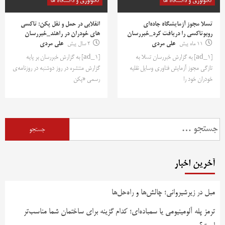
تکنولوژی و دانشگاه ها
تکنولوژی و دانشگاه ها
تسلا مجوز آزمایشگاه جاده‌ای
انقلابی در حمل و نقل پکن: تاکسی
روبوتاکسی را دریافت کرد_خبررسان
های خودران در راهند_خبررسان
11 ماه پیش
علی مردی
2 سال پیش
علی مردی
[ad_1] به گزارش خبررسان تسلا به
[ad_1] به گزارش خبررسان بر پایه
تازگی مجوز آزمایش فناوری وسایل نقلیه
گزارش منتشره در روز دوشنبه در روزنامه‌ی
خودران خود را
رسمی «پکن
جستجو
برای:
آخرین اخبار
مبل در زیرشیروانی؛ چالش‌ها و راه‌حل‌ها
ترمز پله آلومینیومی یا سمباده‌ای؛ کدام گزینه برای ساختمان شما مناسب‌تر