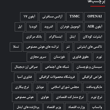
برچسب‌ها
OPENAI
TSMC
آژانس مسافرتی
آیفون 17
آیفون AIR
اتوموبیل خودران
اندروید
انویدیا
اپل
اینترنت کودکان
اینتل
اینستاگرام
بانک مرکزی
تاکسی های اینترنتی
تتر
تراشه های هوش مصنوعی
تسلا
تورم
حقوق فناوری
خوزستان
سرور مجازی
سیستان و بلوچستان
شبکه های اجتماعی
صرافی ارز دیجیتال
طراحی گرافیکی
فروشگاه محصولات گرافيکی
فناوری آسیا
مایکروسافت
مجلس شورای اسلامی
موبایل
نرخ بیکاری
نرخ تورم
نرخ مشارکت اقتصادی
هواوی
هوش مصنوعی
واتساپ
وزارت اقتصاد
وزیر اقتصاد
پردازنده های اینتل