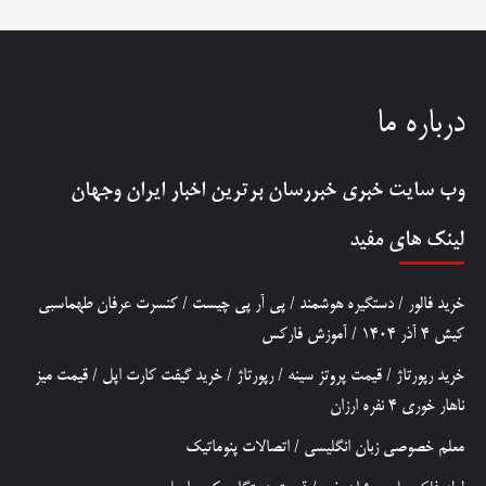
درباره ما
وب سایت خبری
خبررسان
برترین اخبار ایران وجهان
لینک های مفید
خرید فالور
/
دستگیره هوشمند
/
پی آر پی چیست
/
کنسرت عرفان طهماسبی
کیش 4 آذر 1404
/
آموزش فارکس
خرید رپورتاژ
/
قیمت پروتز سینه
/
رپورتاژ
/
خرید گیفت کارت اپل
/
قیمت میز
ناهار خوری 4 نفره ارزان
معلم خصوصی زبان انگلیسی
/
اتصالات پنوماتیک