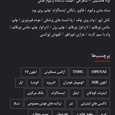
لوله فلکسیبل – شاهرخی
/
قیمت دستگاه وکیوم اصلی
بسته بندی وکیوم
/
فالوور رایگان اینستاگرام
/
چاپ روی بوم
کابل ابهر
/
وام روی چک
/
پادکست های پزشکی
/
مودم فیبرنوری
/
چاپ
عکس نورقائم
/
لابراتوار نورقائم
/
چاپ رول
/
لابراتوار چاپ عکس نورقائم
/
وام با سیم کارت
/
خرازی امپراطور
/
کفپوش اپوکسی
برچسب‌ها
OPENAI
TSMC
آژانس مسافرتی
آیفون 17
آیفون AIR
اتوموبیل خودران
اندروید
انویدیا
اپل
اینترنت کودکان
اینتل
اینستاگرام
بانک مرکزی
تاکسی های اینترنتی
تتر
تراشه های هوش مصنوعی
تسلا
تورم
حقوق فناوری
خوزستان
سرور مجازی