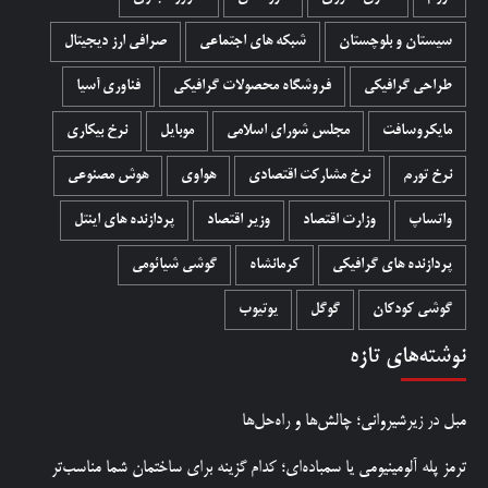
سیستان و بلوچستان
شبکه های اجتماعی
صرافی ارز دیجیتال
طراحی گرافیکی
فروشگاه محصولات گرافيکی
فناوری آسیا
مایکروسافت
مجلس شورای اسلامی
موبایل
نرخ بیکاری
نرخ تورم
نرخ مشارکت اقتصادی
هواوی
هوش مصنوعی
واتساپ
وزارت اقتصاد
وزیر اقتصاد
پردازنده های اینتل
پردازنده های گرافیکی
کرمانشاه
گوشی شیائومی
گوشی کودکان
گوگل
یوتیوب
نوشته‌های تازه
مبل در زیرشیروانی؛ چالش‌ها و راه‌حل‌ها
ترمز پله آلومینیومی یا سمباده‌ای؛ کدام گزینه برای ساختمان شما مناسب‌تر