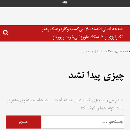
رش
خانه
ه
حتوا
صفحه اصلی
اقتصاد
سلامتی
کسب وکار
فرهنگ وهنر
تکنولوژی و دانشگاه ها
ورزشی
خرید رپورتاژ
صفحه اصلی
وبلاگ
اسرائیل و حماس
چیزی پیدا نشد
به نظر می رسد چیزی که به دنبال هستید اینجا نیست. شاید جستجوی بیشتر در
سایت بتواند شما را کمک کند.
جستجو
برای: